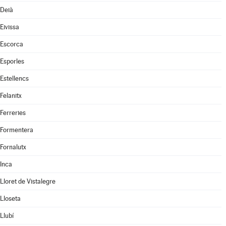
Deià
Eivissa
Escorca
Esporles
Estellencs
Felanitx
Ferreries
Formentera
Fornalutx
Inca
Lloret de Vistalegre
Lloseta
Llubí