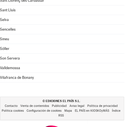
Sant Llorenç des Cardassar
Sant Lluís
Selva
Sencelles
Sineu
Sóller
Son Servera
Valldemossa
Vilafranca de Bonany
EDICIONES EL PAÍS S.L.
©
Contacto
Venta de contenidos
Publicidad
Aviso legal
Política de privacidad
Política cookies
Configuración de cookies
Mapa
EL PAÍS en KIOSKOyMÁS
Índice
RSS