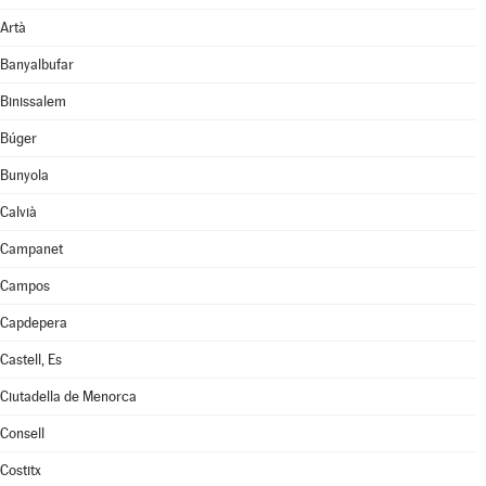
Artà
Banyalbufar
Binissalem
Búger
Bunyola
Calvià
Campanet
Campos
Capdepera
Castell, Es
Ciutadella de Menorca
Consell
Costitx