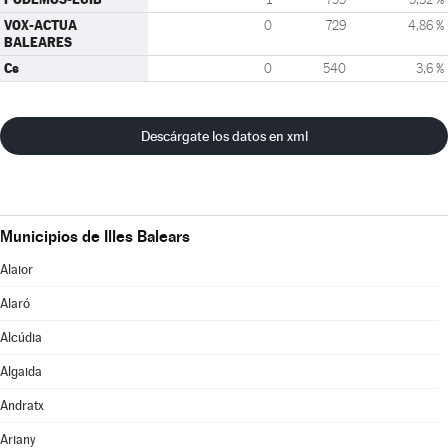
VOX-ACTUA
0
729
4,86 %
BALEARES
Cs
0
540
3,6 %
Descárgate los datos en xml
Municipios de Illes Balears
Alaior
Alaró
Alcúdia
Algaida
Andratx
Ariany