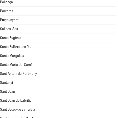
Pollença
Porreres
Puigpunyent
Salines, Ses
Santa Eugènia
Santa Eulària des Riu
Santa Margalida
Santa María del Camí
Sant Antoni de Portmany
Santanyí
Sant Joan
Sant Joan de Labritja
Sant Josep de sa Talaia