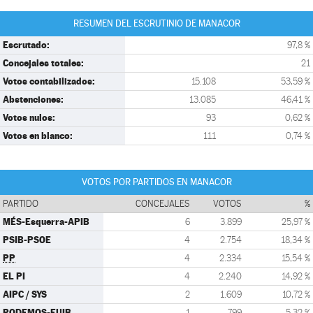
RESUMEN DEL ESCRUTINIO DE MANACOR
Escrutado:
97,8 %
Concejales totales:
21
Votos contabilizados:
15.108
53,59 %
Abstenciones:
13.085
46,41 %
Votos nulos:
93
0,62 %
Votos en blanco:
111
0,74 %
VOTOS POR PARTIDOS EN MANACOR
PARTIDO
CONCEJALES
VOTOS
%
MÉS-Esquerra-APIB
6
3.899
25,97 %
PSIB-PSOE
4
2.754
18,34 %
PP
4
2.334
15,54 %
EL PI
4
2.240
14,92 %
AIPC / SYS
2
1.609
10,72 %
PODEMOS-EUIB
1
799
5,32 %