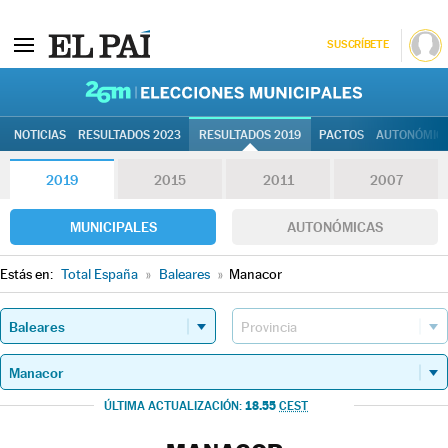
SUSCRÍBETE
26M | Elec
NOTICIAS
RESULTADOS 2023
RESULTADOS 2019
PACTOS
AUTONÓMIC
2019
2015
2011
2007
MUNICIPALES
AUTONÓMICAS
Estás en:
Total España
»
Baleares
»
Manacor
18.55
ÚLTIMA ACTUALIZACIÓN:
CEST