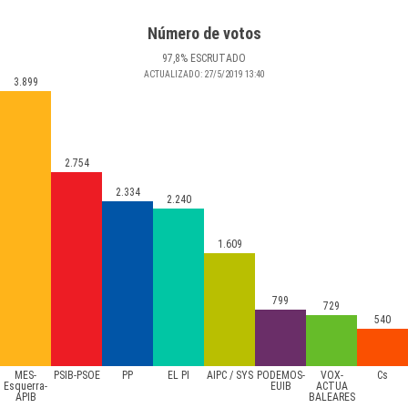
Número de votos
97
,8
%
ESCRUTADO
ACTUALIZADO:
27/5/2019
13:40
3.899
2.754
2.334
2.240
1.609
799
729
540
MÉS-
PSIB-PSOE
PP
EL PI
AIPC / SYS
PODEMOS-
VOX-
Cs
Esquerra-
EUIB
ACTUA
APIB
BALEARES