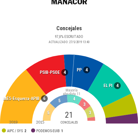
MANACOR
Concejales
97
,8
%
ESCRUTADO
ACTUALIZADO:
27/5/2019
13:40
4
PP
4
PSIB-PSOE
4
EL PI
Mayoría
absoluta
11
6
MÉS-Esquerra-APIB
4
5
3
5
3
21
2019
2015
CONCEJALES
AIPC / SYS
2
PODEMOS-EUIB
1