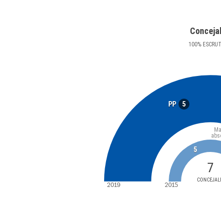
Conceja
100
%
ESCRU
5
PP
Ma
abs
5
7
CONCEJAL
2019
2015