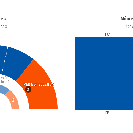
les
Núme
TADO
100
137
yoría
oluta
4
PER ESTELLENCS
2
2
ES
PP