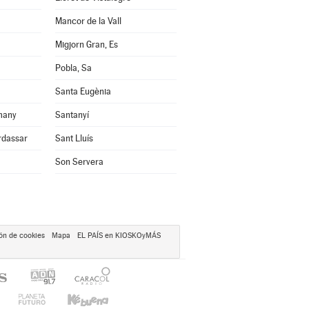
Mancor de la Vall
Migjorn Gran, Es
Pobla, Sa
Santa Eugènia
many
Santanyí
rdassar
Sant Lluís
Son Servera
ón de cookies
Mapa
EL PAÍS en KIOSKOyMÁS