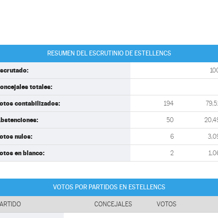
RESUMEN DEL ESCRUTINIO DE ESTELLENCS
scrutado:
10
oncejales totales:
otos contabilizados:
194
79,5
bstenciones:
50
20,4
otos nulos:
6
3,0
otos en blanco:
2
1,0
VOTOS POR PARTIDOS EN ESTELLENCS
ARTIDO
CONCEJALES
VOTOS