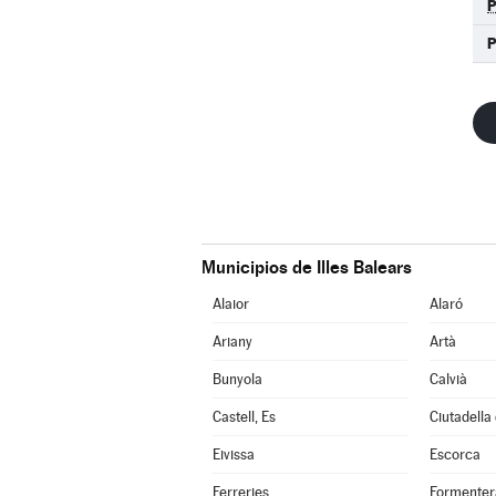
P
Municipios de Illes Balears
Alaior
Alaró
Ariany
Artà
Bunyola
Calvià
Castell, Es
Ciutadella
Eivissa
Escorca
Ferreries
Formenter