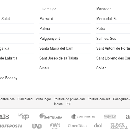
Llucmajor
Manacor
a Salut
Marratxí
Mercadal, Es
Palma
Petra
Puigpunyent
Salines, Ses
galida
Santa María del Camí
Sant Antoni de Port
de Labritja
Sant Josep de sa Talaia
Sant Llorenç des Ca
Sineu
Sóller
 de Bonany
contenidos
Publicidad
Aviso legal
Política de privacidad
Política cookies
Configuraci
Índice
RSS