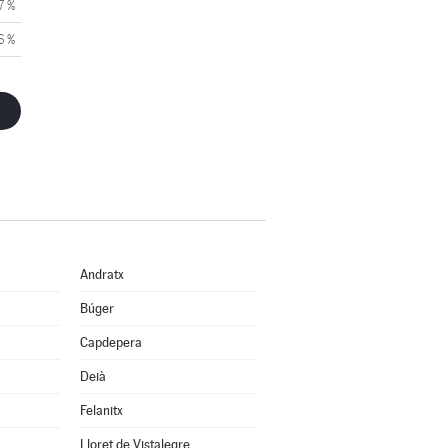
7 %
6 %
Andratx
Búger
Capdepera
Deià
Felanitx
Lloret de Vistalegre