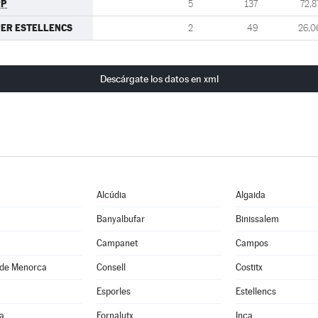
PP
5
137
72,8
ER ESTELLENCS
2
49
26,0
Descárgate los datos en xml
Alcúdia
Algaida
Banyalbufar
Binissalem
Campanet
Campos
 de Menorca
Consell
Costitx
Esporles
Estellencs
a
Fornalutx
Inca