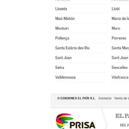
Lloseta
Llubí
Maó-Mahón
Maria de l
Montuïri
Muro
Pollença
Porreres
Santa Eulària des Riu
Santa Mar
Sant Joan
Sant Joan 
Selva
Sencelles
Valldemossa
Vilafranca
EDICIONES EL PAÍS S.L.
©
Contacto
Venta de 