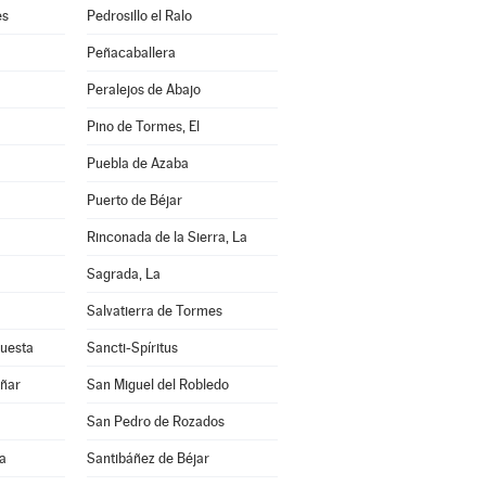
es
Pedrosillo el Ralo
Peñacaballera
Peralejos de Abajo
Pino de Tormes, El
Puebla de Azaba
Puerto de Béjar
Rinconada de la Sierra, La
Sagrada, La
Salvatierra de Tormes
Cuesta
Sancti-Spíritus
añar
San Miguel del Robledo
San Pedro de Rozados
a
Santibáñez de Béjar