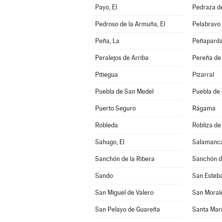
Payo, El
Pedraza d
Pedroso de la Armuña, El
Pelabravo
Peña, La
Peñapard
Peralejos de Arriba
Pereña de 
Pitiegua
Pizarral
Puebla de San Medel
Puebla de 
Puerto Seguro
Rágama
Robleda
Robliza de
Sahugo, El
Salamanc
Sanchón de la Ribera
Sanchón d
Sando
San Esteba
San Miguel de Valero
San Moral
San Pelayo de Guareña
Santa Mar