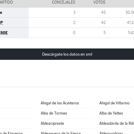
ARTIDO
CONCEJALES
VOTOS
s
3
45
50,5
PP
2
42
47,1
PSOE
0
5
5,6
Descárgate los datos en xml
Ahigal de los Aceiteros
Ahigal de Villarino
Alba de Tormes
Alba de Yeltes
Aldeacipreste
Aldeadávila de la Ri
a de Figueroa
Aldeanueva de la Sierra
Aldearrodrigo