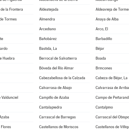
de la Frontera
Aldeatejada
Aldeavieja de Torme
de Tormes
Almendra
Anaya de Alba
Arcediano
Arco, El
te
Bañobárez
Barbadillo
ardo
Bastida, La
Béjar
de Huebra
Berrocal de Salvatierra
Boada
Bóveda del Río Almar
Brincones
Cabezabellosa de la Calzada
Cabeza de Béjar, La
Calvarrasa de Abajo
Calvarrasa de Arriba
 Valdunciel
Campillo de Azaba
Campo de Peñaranda
Cantalapiedra
Cantalpino
 Azaba
Carrascal de Barregas
Carrascal del Obisp
 Flores
Castellanos de Moriscos
Castellanos de Villiq