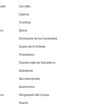
cada
Cerralbo
a
Cipérez
Cristóbal
nca
Éjeme
Encinasola de los Comendadores
Espino de la Orbada
Fresnedoso
Fuenterroble de Salvatierra
Galinduste
Garcihernández
Guadramiro
erra
Herguijuela del Campo
Huerta