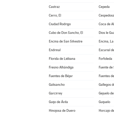
Castraz
Cepeda
Cerro, El
Cespedosa
Ciudad Rodrigo
Coca de A
Cubo de Don Sancho, El
Dios le Gu
Encina de San Silvestre
Encina, La
Endrinal
Escurial de
Florida de Liébana
Forfoleda
Fresno Alhándiga
Fuente de 
Fuentes de Béjar
Fuentes d
Galisancho
Gallegos 
Garcirrey
Gejuelo de
Guijo de Ávila
Guijuelo
Hinojosa de Duero
Horcajo d