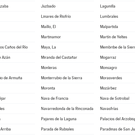
Azaba
Juzbado
Lagunilla
Linares de Riofrío
Lumbrales
Maíllo, El
Malpartida
Martinamor
Martín de Yeltes
los Caños del Río
Maya, La
Membribe de la Sier
e Azán
Miranda del Castañar
Mogarraz
Monleras
Monsagro
io de Armuña
Monterrubio de la Sierra
Morasverdes
Moronta
Mozárbez
éjar
Nava de Francia
Nava de Sotrobal
les
Navarredonda de la Rinconada
Navasfrías
a
Pajares de la Laguna
Palacios del Arzobis
Arriba
Parada de Rubiales
Paradinas de San J