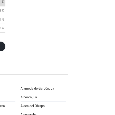
%
6 %
9 %
2 %
Alameda de Gardón, La
Alberca, La
bera
Aldea del Obispo
Aldearrubia