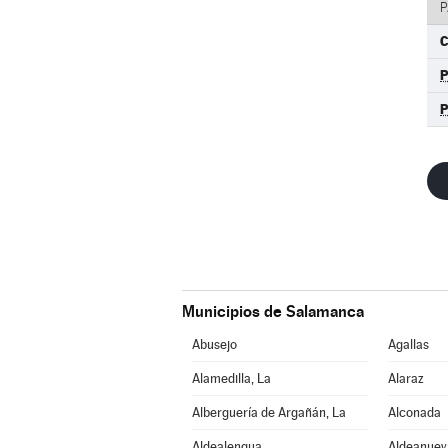
P
C
Municipios de Salamanca
Abusejo
Agallas
Alamedilla, La
Alaraz
Alberguería de Argañán, La
Alconada
Aldealengua
Aldeanuev