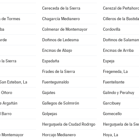
Cereceda de la Sierra
Cerezal de Peñahor
 de Tormes
Chagarcía Medianero
Cilleros de la Bastid
lba
Colmenar de Montemayor
Cordovilla
arde
Doñinos de Ledesma
Doñinos de Salama
Encinas de Abajo
Encinas de Arriba
 la Sierra
Espadaña
Espeja
Frades de la Sierra
Fregeneda, La
San Esteban, La
Fuenteguinaldo
Fuenteliante
e Oñoro
Gajates
Galindo y Perahuy
de Argañán
Gallegos de Solmirón
Garcibuey
l Barro
Golpejas
Gomecello
Herguijuela de Ciudad Rodrigo
Herguijuela de la Si
e Montemayor
Horcajo Medianero
Hoya, La