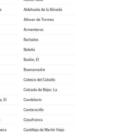
s
Aldehuela de la Bóveda
Añover de Tormes
Armenteros
Barbalos
Beleña
Bodón, El
Buenamadre
Cabeza del Caballo
Calzada de Béjar, La
, El
Candelario
Cantaracillo
o
Casafranca
uera
Castillejo de Martín Viejo