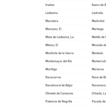
Iruelos
Ituero de 
Ledesma
Ledrada
Macotera
Madroñal
Manzano, El
Martiago
Mata de Ledesma, La
Matilla de 
Milano, El
Miranda d
Monforte de la Sierra
Monleón
Montemayor del Río
Monterrub
Moríñigo
Moriscos
Navacarros
Nava de B
Navalmoral de Béjar
Navamora
Olmedo de Camaces
Orbada, L
Palencia de Negrilla
Parada de 