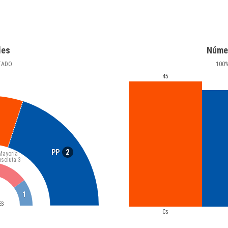
les
Núme
TADO
100
45
2
PP
Mayoría
bsoluta
3
1
ES
Cs