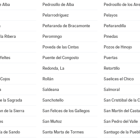
e Alba
Pedrosillo de Alba
Pedrosillo de los Air
Pelarrodríguez
Pelayos
a
Peñaranda de Bracamonte
Peñarandilla
la Ribera
Peromingo
Pinedas
Poveda de las Cintas
Pozos de Hinojo
Yeltes
Puente del Congosto
Puertas
Redonda, La
Retortillo
 Cojos
Rollán
Saelices el Chico
a
Saldeana
Salmoral
e la Sagrada
Sanchotello
San Cristóbal de la 
n de la Sierra
San Felices de los Gallegos
San Martín del Cast
es
San Muñoz
San Pedro del Valle
ía de Sando
Santa Marta de Tormes
Santiago de la Puebl