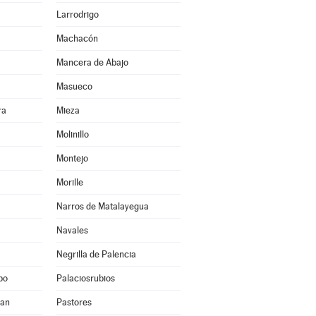
Larrodrigo
Machacón
Mancera de Abajo
Masueco
ra
Mieza
Molinillo
Montejo
Morille
Narros de Matalayegua
Navales
Negrilla de Palencia
po
Palaciosrubios
uan
Pastores