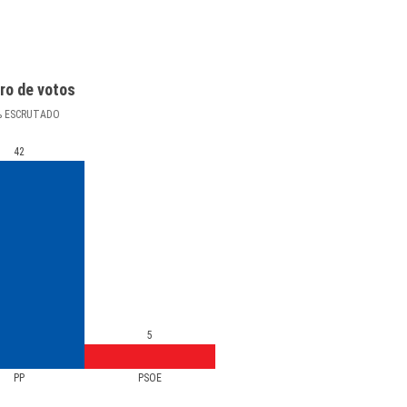
ro de votos
%
ESCRUTADO
42
5
PP
PSOE