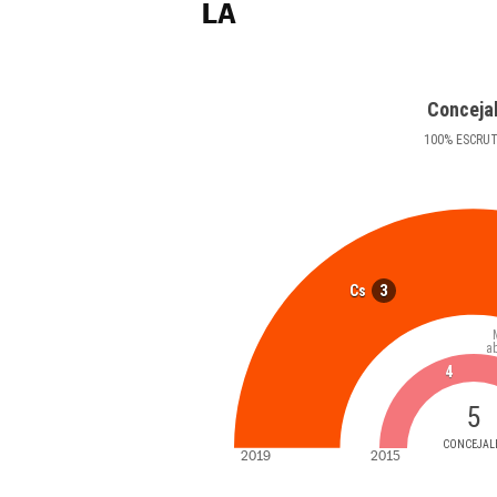
LA
Conceja
100
%
ESCRU
3
Cs
a
4
5
CONCEJAL
2019
2015