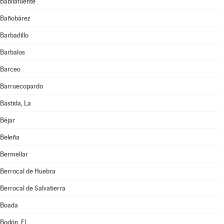
Babilafuente
Bañobárez
Barbadillo
Barbalos
Barceo
Barruecopardo
Bastida, La
Béjar
Beleña
Bermellar
Berrocal de Huebra
Berrocal de Salvatierra
Boada
Bodón, El