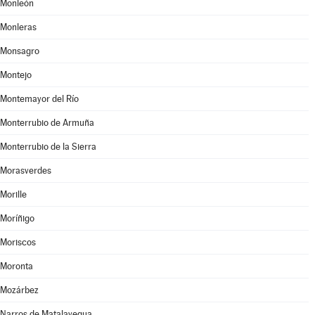
Monleón
Monleras
Monsagro
Montejo
Montemayor del Río
Monterrubio de Armuña
Monterrubio de la Sierra
Morasverdes
Morille
Moríñigo
Moriscos
Moronta
Mozárbez
Narros de Matalayegua