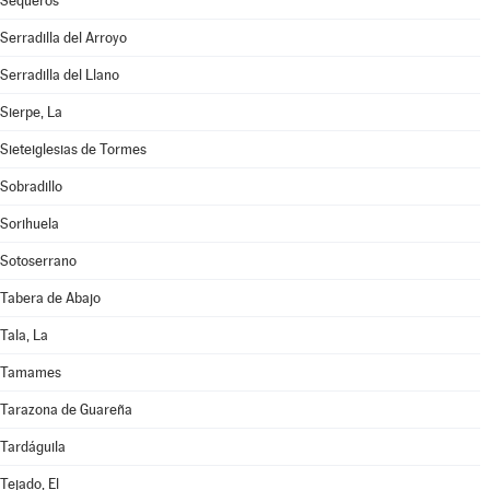
Sequeros
Serradilla del Arroyo
Serradilla del Llano
Sierpe, La
Sieteiglesias de Tormes
Sobradillo
Sorihuela
Sotoserrano
Tabera de Abajo
Tala, La
Tamames
Tarazona de Guareña
Tardáguila
Tejado, El