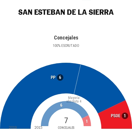
SAN ESTEBAN DE LA SIERRA
Concejales
100
%
ESCRUTADO
6
PP
Mayoría
absoluta
4
6
1
PSOE
7
1
2019
2015
CONCEJALES