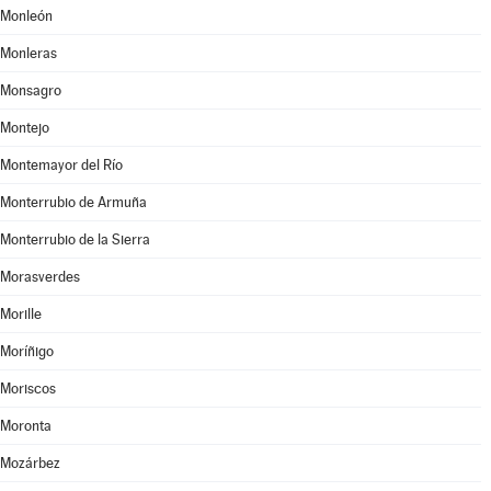
Monleón
Monleras
Monsagro
Montejo
Montemayor del Río
Monterrubio de Armuña
Monterrubio de la Sierra
Morasverdes
Morille
Moríñigo
Moriscos
Moronta
Mozárbez