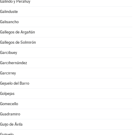
Galindo y Perahuy
Galinduste
Galisancho
Gallegos de Argañán
Gallegos de Solmirón
Garcibuey
Garcihernández
Garcirrey
Gejuelo del Barro
Golpejas
Gomecello
Guadramiro
Guijo de Ávila
Guijuelo