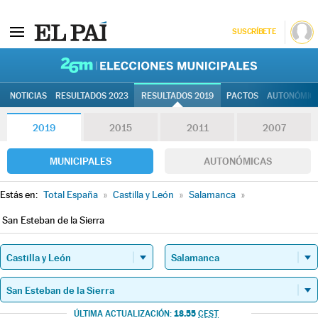
SUSCRÍBETE
26M | Elec
NOTICIAS
RESULTADOS 2023
RESULTADOS 2019
PACTOS
AUTONÓMIC
2019
2015
2011
2007
MUNICIPALES
AUTONÓMICAS
Estás en:
Total España
»
Castilla y León
»
Salamanca
»
San Esteban de la Sierra
18.55
ÚLTIMA ACTUALIZACIÓN:
CEST