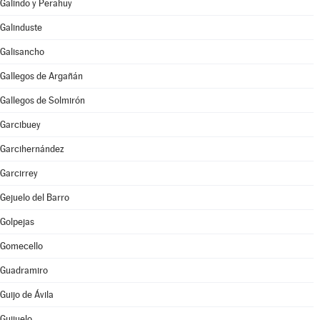
Galindo y Perahuy
Galinduste
Galisancho
Gallegos de Argañán
Gallegos de Solmirón
Garcibuey
Garcihernández
Garcirrey
Gejuelo del Barro
Golpejas
Gomecello
Guadramiro
Guijo de Ávila
Guijuelo