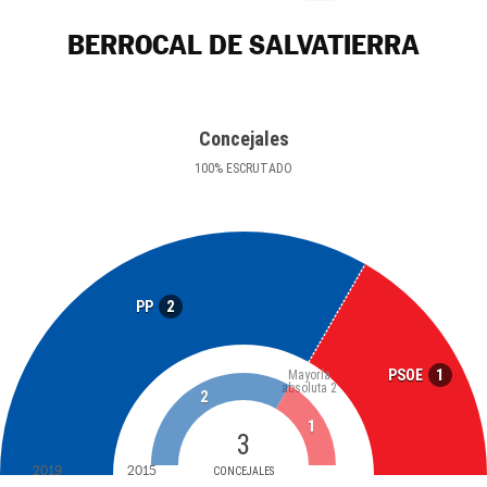
BERROCAL DE SALVATIERRA
Concejales
100
%
ESCRUTADO
2
PP
1
PSOE
Mayoría
absoluta
2
2
1
3
2019
2015
CONCEJALES