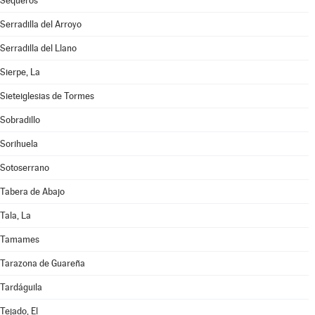
Sequeros
Serradilla del Arroyo
Serradilla del Llano
Sierpe, La
Sieteiglesias de Tormes
Sobradillo
Sorihuela
Sotoserrano
Tabera de Abajo
Tala, La
Tamames
Tarazona de Guareña
Tardáguila
Tejado, El