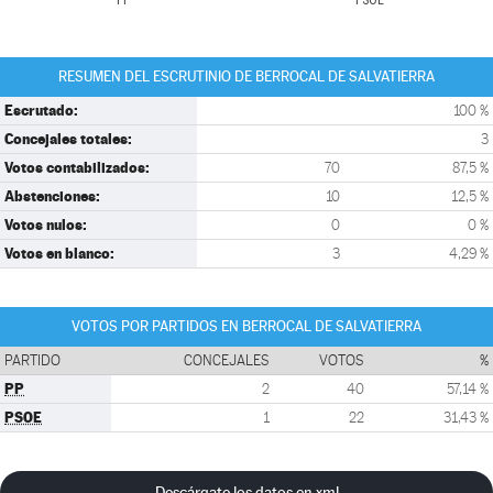
PP
PSOE
RESUMEN DEL ESCRUTINIO DE BERROCAL DE SALVATIERRA
Escrutado:
100 %
Concejales totales:
3
Votos contabilizados:
70
87,5 %
Abstenciones:
10
12,5 %
Votos nulos:
0
0 %
Votos en blanco:
3
4,29 %
VOTOS POR PARTIDOS EN BERROCAL DE SALVATIERRA
PARTIDO
CONCEJALES
VOTOS
%
PP
2
40
57,14 %
PSOE
1
22
31,43 %
Descárgate los datos en xml