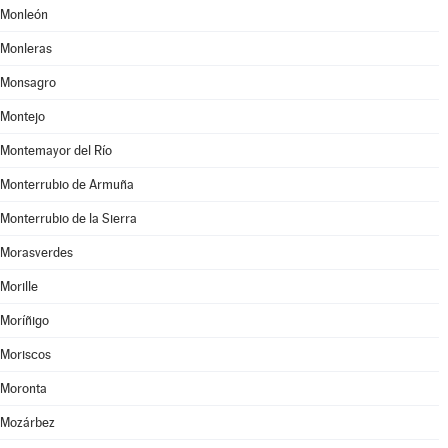
Monleón
Monleras
Monsagro
Montejo
Montemayor del Río
Monterrubio de Armuña
Monterrubio de la Sierra
Morasverdes
Morille
Moríñigo
Moriscos
Moronta
Mozárbez