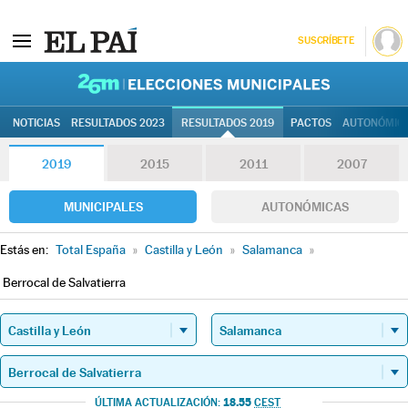
SUSCRÍBETE
26M | Elec
NOTICIAS
RESULTADOS 2023
RESULTADOS 2019
PACTOS
AUTONÓMIC
2019
2015
2011
2007
MUNICIPALES
AUTONÓMICAS
Estás en:
Total España
»
Castilla y León
»
Salamanca
»
Berrocal de Salvatierra
18.55
ÚLTIMA ACTUALIZACIÓN:
CEST