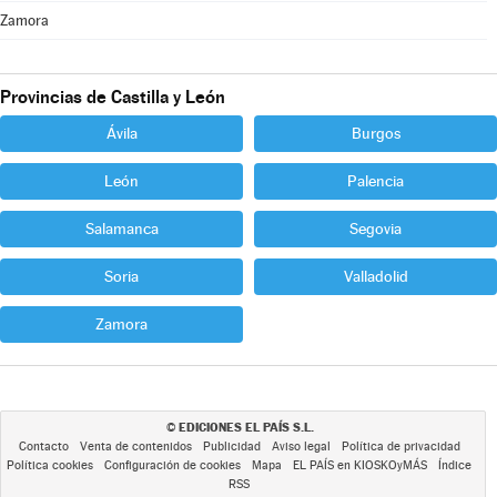
Zamora
Provincias de Castilla y León
Ávila
Burgos
León
Palencia
Salamanca
Segovia
Soria
Valladolid
Zamora
EDICIONES EL PAÍS S.L.
©
Contacto
Venta de contenidos
Publicidad
Aviso legal
Política de privacidad
Política cookies
Configuración de cookies
Mapa
EL PAÍS en KIOSKOyMÁS
Índice
RSS