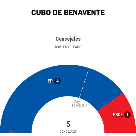
CUBO DE BENAVENTE
Concejales
100
%
ESCRUTADO
4
PP
Mayoría
absoluta
3
1
PSOE
5
2007
CONCEJALES