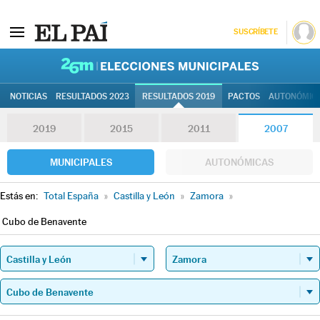
SUSCRÍBETE
26M | Elec
NOTICIAS
RESULTADOS 2023
RESULTADOS 2019
PACTOS
AUTONÓMIC
2019
2015
2011
2007
MUNICIPALES
AUTONÓMICAS
Estás en:
Total España
»
Castilla y León
»
Zamora
»
Cubo de Benavente