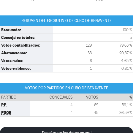
PP
PSOE
RESUMEN DEL ESCRUTINIO DE CUBO DE BENAVENTE
Escrutado:
100 %
Concejales totales:
5
Votos contabilizados:
129
79,63 %
Abstenciones:
33
20,37 %
Votos nulos:
6
4,65 %
Votos en blanco:
1
0,81 %
VOTOS POR PARTIDOS EN CUBO DE BENAVENTE
PARTIDO
CONCEJALES
VOTOS
%
PP
4
69
56,1 %
PSOE
1
45
36,59 %
Descárgate los datos en xml