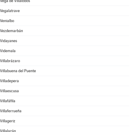
Vega de Villalobos
Vegalatrave
Venialbo
Vezdemarbán
Vidayanes
Videmala
Villabrázaro
Villabuena del Puente
Villadepera
Villaescusa
Villafáfila
Villaferrueña
Villageriz
Villalazán