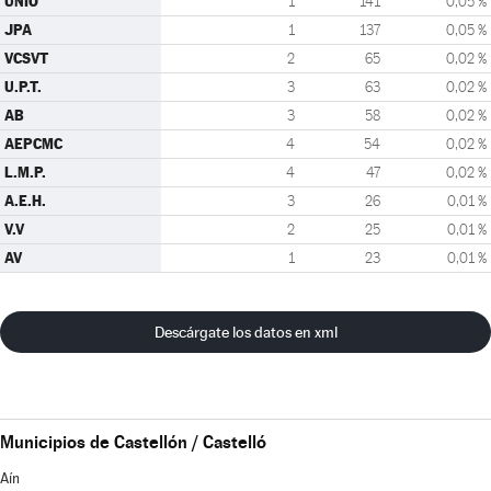
UNIÓ
1
141
0,05 %
JPA
1
137
0,05 %
VCSVT
2
65
0,02 %
U.P.T.
3
63
0,02 %
AB
3
58
0,02 %
AEPCMC
4
54
0,02 %
L.M.P.
4
47
0,02 %
A.E.H.
3
26
0,01 %
V.V
2
25
0,01 %
AV
1
23
0,01 %
Descárgate los datos en xml
Municipios de Castellón / Castelló
Aín