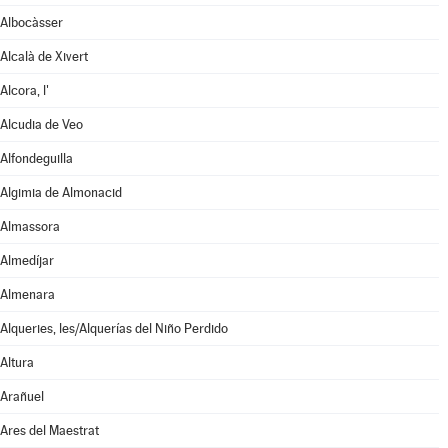
Albocàsser
Alcalà de Xivert
Alcora, l'
Alcudia de Veo
Alfondeguilla
Algimia de Almonacid
Almassora
Almedíjar
Almenara
Alqueries, les/Alquerías del Niño Perdido
Altura
Arañuel
Ares del Maestrat