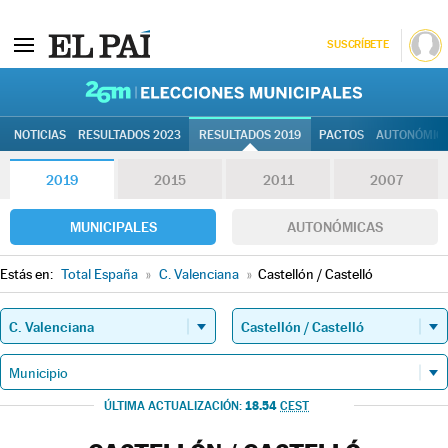
SUSCRÍBETE
26M | Elec
NOTICIAS
RESULTADOS 2023
RESULTADOS 2019
PACTOS
AUTONÓMIC
2019
2015
2011
2007
MUNICIPALES
AUTONÓMICAS
Estás en:
Total España
»
C. Valenciana
»
Castellón / Castelló
18.54
ÚLTIMA ACTUALIZACIÓN:
CEST