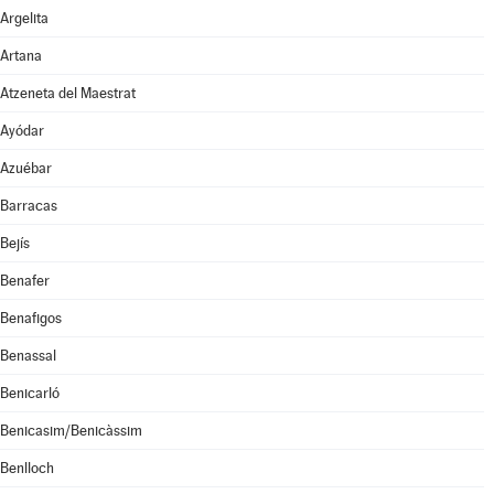
Argelita
Artana
Atzeneta del Maestrat
Ayódar
Azuébar
Barracas
Bejís
Benafer
Benafigos
Benassal
Benicarló
Benicasim/Benicàssim
Benlloch