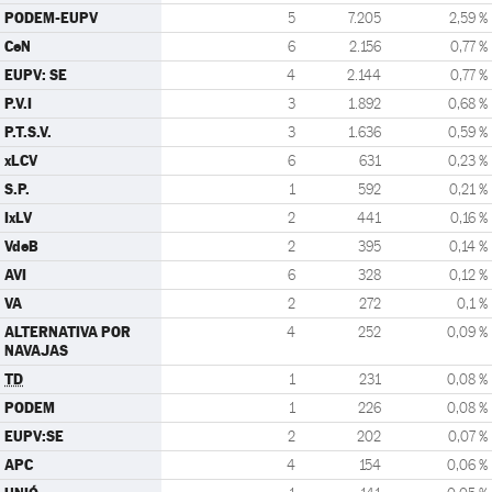
PODEM-EUPV
5
7.205
2,59 %
CeN
6
2.156
0,77 %
EUPV: SE
4
2.144
0,77 %
P.V.I
3
1.892
0,68 %
P.T.S.V.
3
1.636
0,59 %
xLCV
6
631
0,23 %
S.P.
1
592
0,21 %
IxLV
2
441
0,16 %
VdeB
2
395
0,14 %
AVI
6
328
0,12 %
VA
2
272
0,1 %
ALTERNATIVA POR
4
252
0,09 %
NAVAJAS
TD
1
231
0,08 %
PODEM
1
226
0,08 %
EUPV:SE
2
202
0,07 %
APC
4
154
0,06 %