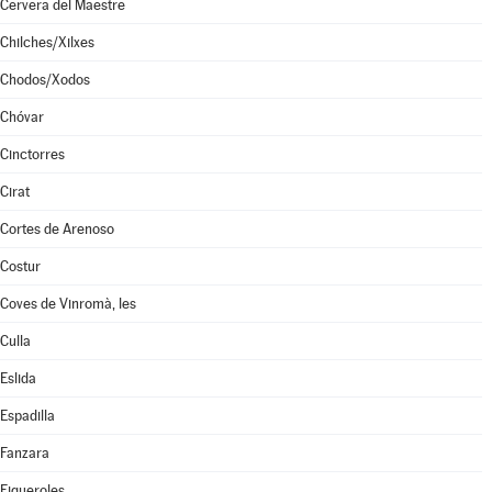
Cervera del Maestre
Chilches/Xilxes
Chodos/Xodos
Chóvar
Cinctorres
Cirat
Cortes de Arenoso
Costur
Coves de Vinromà, les
Culla
Eslida
Espadilla
Fanzara
Figueroles