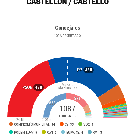
CASTELLÓN / CASTELLÓ
Concejales
100
%
ESCRUTADO
460
PP
Mayoría
428
PSOE
absoluta
544
376
529
1087
CONCEJALES
2019
2015
COMPROMÍS MUNICIPAL
84
Cs
33
VOX
6
PODEM-EUPV
5
CeN
6
EUPV: SE
4
P.V.I
3