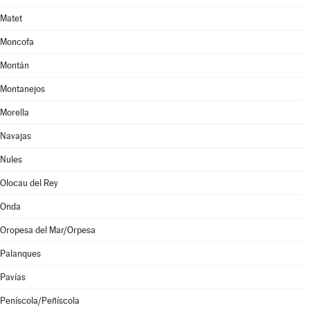
Matet
Moncofa
Montán
Montanejos
Morella
Navajas
Nules
Olocau del Rey
Onda
Oropesa del Mar/Orpesa
Palanques
Pavías
Peníscola/Peñíscola