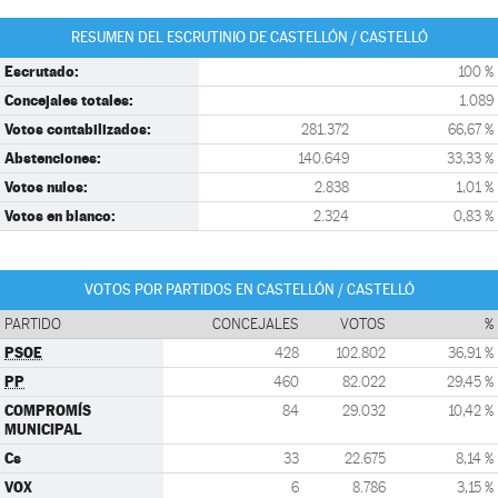
RESUMEN DEL ESCRUTINIO DE CASTELLÓN / CASTELLÓ
Escrutado:
100 %
Concejales totales:
1.089
Votos contabilizados:
281.372
66,67 %
Abstenciones:
140.649
33,33 %
Votos nulos:
2.838
1,01 %
Votos en blanco:
2.324
0,83 %
VOTOS POR PARTIDOS EN CASTELLÓN / CASTELLÓ
PARTIDO
CONCEJALES
VOTOS
%
PSOE
428
102.802
36,91 %
PP
460
82.022
29,45 %
COMPROMÍS
84
29.032
10,42 %
MUNICIPAL
Cs
33
22.675
8,14 %
VOX
6
8.786
3,15 %