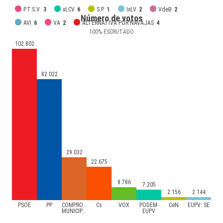
P.T.S.V.
3
xLCV
6
S.P.
1
IxLV
2
VdeB
2
Número de votos
AVI
6
VA
2
ALTERNATIVA POR NAVAJAS
4
100
%
ESCRUTADO
102.802
82.022
29.032
22.675
8.786
7.205
2.156
2.144
PSOE
PP
COMPROMÍS
Cs
VOX
PODEM-
CeN
EUPV: SE
MUNICIPAL
EUPV