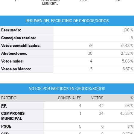
PP
COMPROMIS
PSOE
CCD
MUNICIPAL
RESUMEN DEL ESCRUTINIO DE CHODOS/XODOS
Escrutado:
100 %
Concejales totales:
5
Votos contabilizados:
79
72,48 %
Abstenciones:
30
27,52 %
Votos nulos:
4
5,06 %
Votos en blanco:
5
6,67 %
VOTOS POR PARTIDOS EN CHODOS/XODOS
PARTIDO
CONCEJALES
VOTOS
%
PP
4
42
56 %
COMPROMIS
1
34
45,33 %
MUNICIPAL
PSOE
0
6
8 %