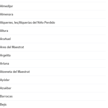
Almedíjar
Almenara
Alqueries, les/Alquerías del Niño Perdido
Altura
Arañuel
Ares del Maestrat
Argelita
Artana
Atzeneta del Maestrat
Ayódar
Azuébar
Barracas
Bejís