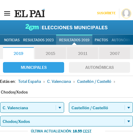
SUSCRÍBETE
26M | Elec
NOTICIAS
RESULTADOS 2023
RESULTADOS 2019
PACTOS
AUTONÓMIC
2019
2015
2011
2007
MUNICIPALES
AUTONÓMICAS
Estás en:
Total España
»
C. Valenciana
»
Castellón / Castelló
»
Chodos/Xodos
18.55
ÚLTIMA ACTUALIZACIÓN:
CEST