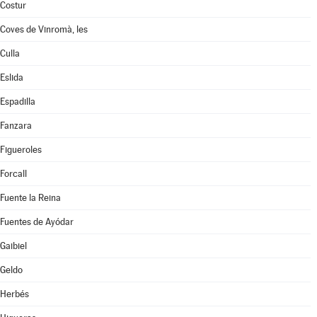
Costur
Coves de Vinromà, les
Culla
Eslida
Espadilla
Fanzara
Figueroles
Forcall
Fuente la Reina
Fuentes de Ayódar
Gaibiel
Geldo
Herbés