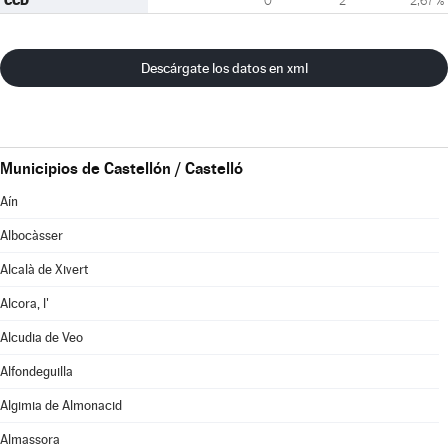
CCD
0
2
2,67 %
Descárgate los datos en xml
Municipios de Castellón / Castelló
Aín
Albocàsser
Alcalà de Xivert
Alcora, l'
Alcudia de Veo
Alfondeguilla
Algimia de Almonacid
Almassora