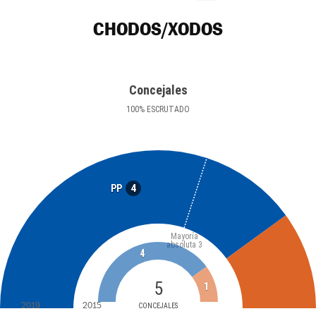
CHODOS/XODOS
Concejales
100
%
ESCRUTADO
4
PP
Mayoría
absoluta
3
4
5
1
2019
2015
CONCEJALES