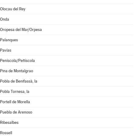
Olocau del Rey
Onda
Oropesa del Mar/Orpesa
Palanques
Pavías
Peníscola/Peñíscola
Pina de Montalgrao
Pobla de Benifassà, la
Pobla Tornesa, la
Portell de Morella
Puebla de Arenoso
Ribesalbes
Rossell