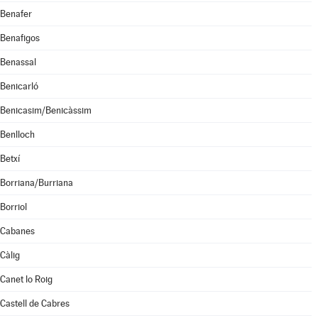
Benafer
Benafigos
Benassal
Benicarló
Benicasim/Benicàssim
Benlloch
Betxí
Borriana/Burriana
Borriol
Cabanes
Càlig
Canet lo Roig
Castell de Cabres