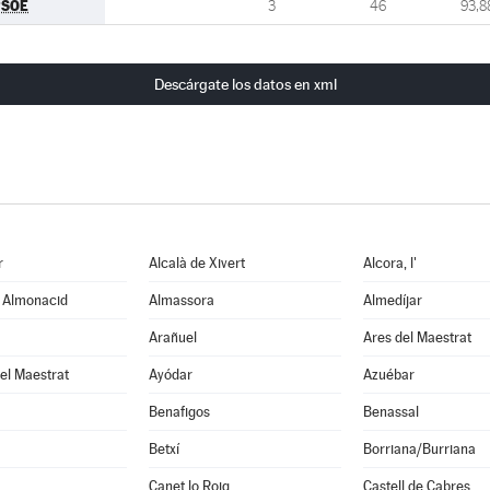
PSOE
3
46
93,8
Descárgate los datos en xml
r
Alcalà de Xivert
Alcora, l'
e Almonacid
Almassora
Almedíjar
Arañuel
Ares del Maestrat
el Maestrat
Ayódar
Azuébar
Benafigos
Benassal
Betxí
Borriana/Burriana
Canet lo Roig
Castell de Cabres