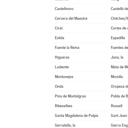
Castellnovo
Castelló d
Cervera del Maestre
Chilches/X
Cirat
Cortes de
Eslida
Espadilla
Fuente la Reina
Fuentes d
Higueras
Jana, la
Ludiente
Mata de Mo
Montanejos
Morella
Onda
Oropesa d
Pina de Montalgrao
Pobla de B
Ribesalbes
Rossell
Santa Magdalena de Pulpis
Sant Joan
Serratella, la
Sierra En