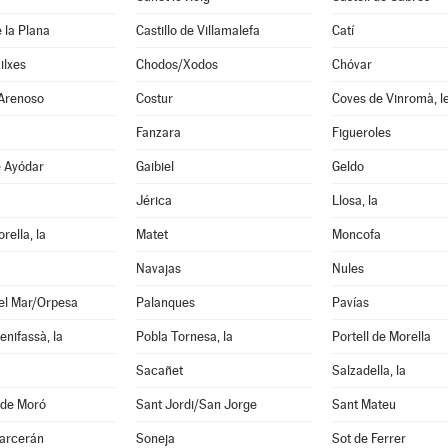
e la Plana
Castillo de Villamalefa
Catí
ilxes
Chodos/Xodos
Chóvar
 Arenoso
Costur
Coves de Vinromà, l
Fanzara
Figueroles
e Ayódar
Gaibiel
Geldo
Jérica
Llosa, la
rella, la
Matet
Moncofa
Navajas
Nules
el Mar/Orpesa
Palanques
Pavías
enifassà, la
Pobla Tornesa, la
Portell de Morella
Sacañet
Salzadella, la
 de Moró
Sant Jordi/San Jorge
Sant Mateu
garcerán
Soneja
Sot de Ferrer