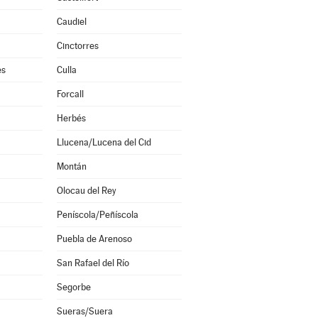
Caudiel
Cinctorres
es
Culla
Forcall
Herbés
Llucena/Lucena del Cid
Montán
Olocau del Rey
Peníscola/Peñíscola
Puebla de Arenoso
San Rafael del Río
Segorbe
Sueras/Suera