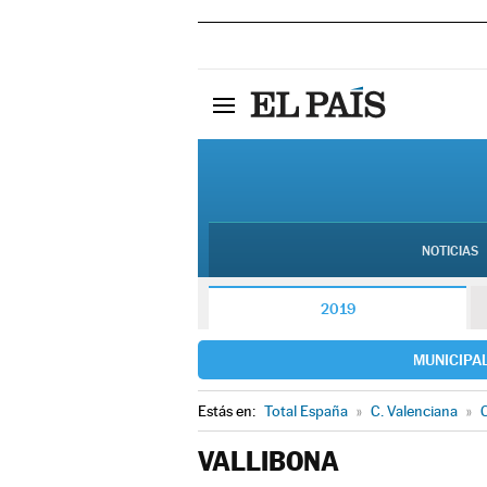
NOTICIAS
2019
MUNICIPA
Estás en:
Total España
»
C. Valenciana
»
C
VALLIBONA