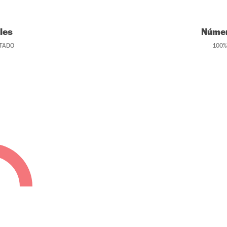
les
Númer
TADO
100
%