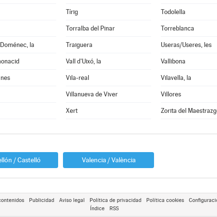
Tírig
Todolella
Torralba del Pinar
Torreblanca
 Doménec, la
Traiguera
Useras/Useres, les
monacid
Vall d'Uixó, la
Vallibona
anes
Vila-real
Vilavella, la
Villanueva de Viver
Villores
Xert
Zorita del Maestrazg
llón / Castelló
Valencia / València
contenidos
Publicidad
Aviso legal
Política de privacidad
Política cookies
Configuraci
Índice
RSS