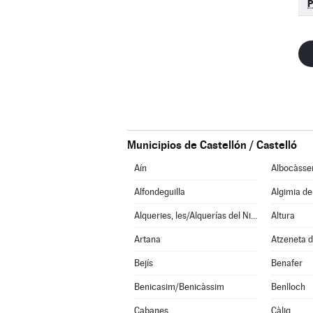
Municipios de Castellón / Castelló
Aín
Albocàsse
Alfondeguilla
Algimia d
Alqueries, les/Alquerías del Niño Perdido
Altura
Artana
Atzeneta d
Bejís
Benafer
Benicasim/Benicàssim
Benlloch
Cabanes
Càlig