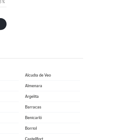
8 %
Alcudia de Veo
Almenara
Argelita
Barracas
Benicarló
Borriol
Castellfort