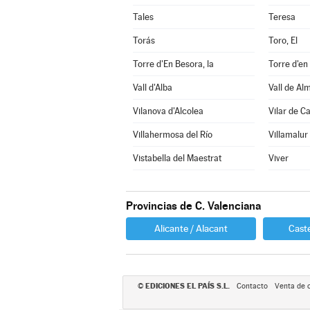
Tales
Teresa
Torás
Toro, El
Torre d'En Besora, la
Torre d'en
Vall d'Alba
Vall de Al
Vilanova d'Alcolea
Vilar de C
Villahermosa del Río
Villamalur
Vistabella del Maestrat
Viver
Provincias de C. Valenciana
Alicante / Alacant
Caste
EDICIONES EL PAÍS S.L.
©
Contacto
Venta de 