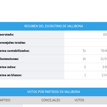
RESUMEN DEL ESCRUTINIO DE VALLIBONA
scrutado:
10
oncejales totales:
otos contabilizados:
51
78,4
bstenciones:
14
21,5
otos nulos:
2
3,9
otos en blanco:
1
2,0
VOTOS POR PARTIDOS EN VALLIBONA
ARTIDO
CONCEJALES
VOTOS