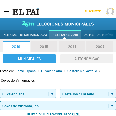
SUSCRÍBETE
26M | Elec
NOTICIAS
RESULTADOS 2023
RESULTADOS 2019
PACTOS
AUTONÓMIC
2019
2015
2011
2007
MUNICIPALES
AUTONÓMICAS
Estás en:
Total España
»
C. Valenciana
»
Castellón / Castelló
»
Coves de Vinromà, les
18.55
ÚLTIMA ACTUALIZACIÓN:
CEST