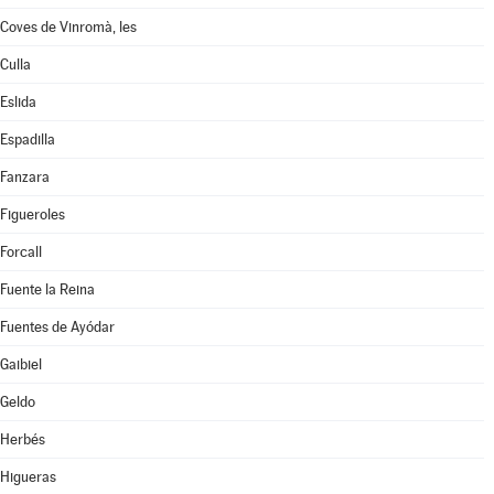
Coves de Vinromà, les
Culla
Eslida
Espadilla
Fanzara
Figueroles
Forcall
Fuente la Reina
Fuentes de Ayódar
Gaibiel
Geldo
Herbés
Higueras