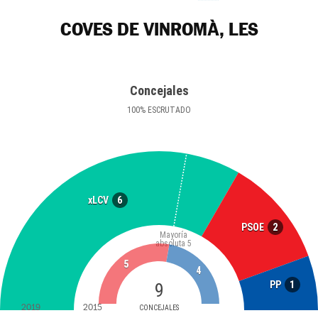
COVES DE VINROMÀ, LES
Concejales
100
%
ESCRUTADO
6
xLCV
2
PSOE
Mayoría
absoluta
5
5
4
1
PP
9
2019
2015
CONCEJALES