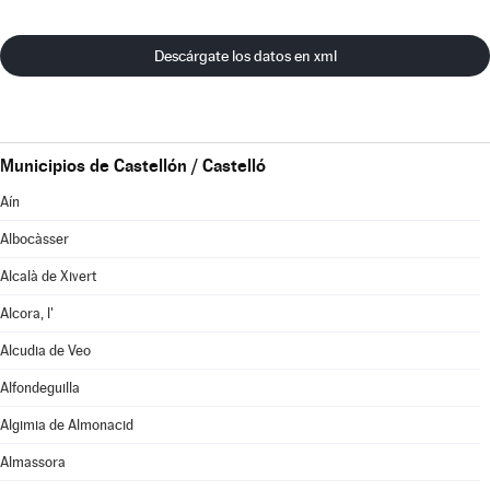
Descárgate los datos en xml
Municipios de Castellón / Castelló
Aín
Albocàsser
Alcalà de Xivert
Alcora, l'
Alcudia de Veo
Alfondeguilla
Algimia de Almonacid
Almassora