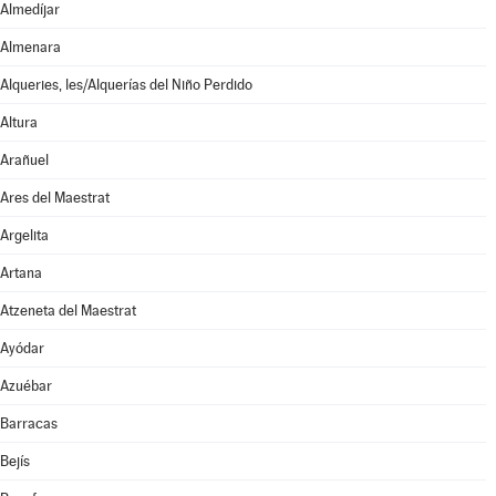
Almedíjar
Almenara
Alqueries, les/Alquerías del Niño Perdido
Altura
Arañuel
Ares del Maestrat
Argelita
Artana
Atzeneta del Maestrat
Ayódar
Azuébar
Barracas
Bejís