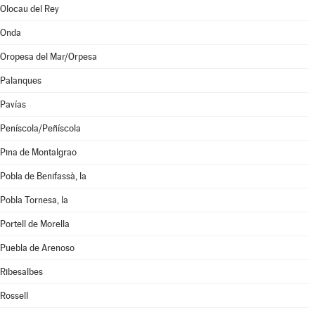
Olocau del Rey
Onda
Oropesa del Mar/Orpesa
Palanques
Pavías
Peníscola/Peñíscola
Pina de Montalgrao
Pobla de Benifassà, la
Pobla Tornesa, la
Portell de Morella
Puebla de Arenoso
Ribesalbes
Rossell