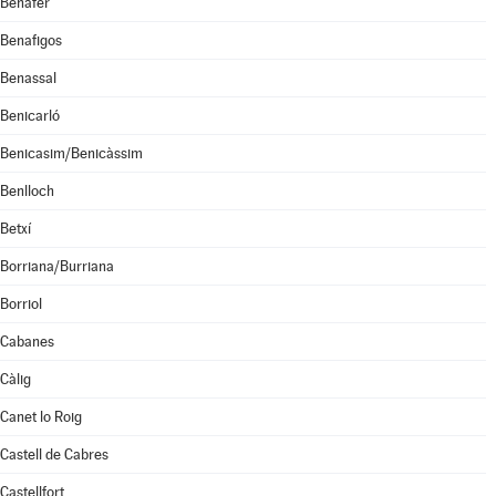
Benafer
Benafigos
Benassal
Benicarló
Benicasim/Benicàssim
Benlloch
Betxí
Borriana/Burriana
Borriol
Cabanes
Càlig
Canet lo Roig
Castell de Cabres
Castellfort