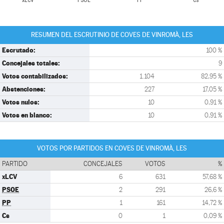
xLCV
PSOE
PP
Cs
RESUMEN DEL ESCRUTINIO DE COVES DE VINROMÀ, LES
Escrutado:
100 %
Concejales totales:
9
Votos contabilizados:
1.104
82,95 %
Abstenciones:
227
17,05 %
Votos nulos:
10
0,91 %
Votos en blanco:
10
0,91 %
VOTOS POR PARTIDOS EN COVES DE VINROMÀ, LES
PARTIDO
CONCEJALES
VOTOS
%
xLCV
6
631
57,68 %
PSOE
2
291
26,6 %
PP
1
161
14,72 %
Cs
0
1
0,09 %