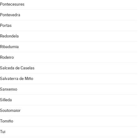
Pontecesures
Pontevedra
Portas
Redondela
Ribadumia
Rodeiro
Salceda de Caselas
Salvaterra de Miño
Sanxenxo
Silleda
Soutomaior
Tomiño
Tui