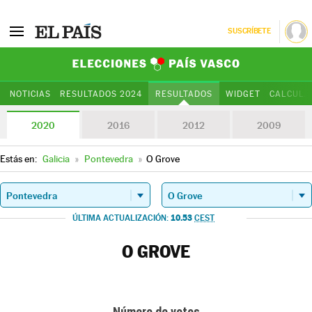
SUSCRÍBETE
Elecciones Paí
NOTICIAS
RESULTADOS 2024
RESULTADOS
WIDGET
CALCULA
2020
2016
2012
2009
Estás en:
Galicia
»
Pontevedra
»
O Grove
10.53
ÚLTIMA ACTUALIZACIÓN:
CEST
O GROVE
Número de votos