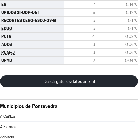
EB
7
0,14 %
UNIDOS SI-UDP-DEf
6
0,12 %
RECORTES CERO-ESCO-OV-M
5
0,1 %
EQUO
5
0,1 %
PCTG
4
0,08 %
ADCG
3
0,06 %
PUM+J
3
0,06 %
UPYD
2
0,04 %
Descárgate los datos en xml
Municipios de Pontevedra
A Cañiza
A Estrada
Agolada