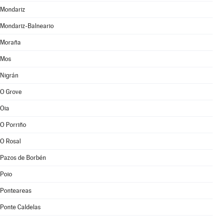
Mondariz
Mondariz-Balneario
Moraña
Mos
Nigrán
O Grove
Oia
O Porriño
O Rosal
Pazos de Borbén
Poio
Ponteareas
Ponte Caldelas