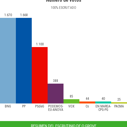
100
%
ESCRUTADO
1.670
1.668
1.100
388
85
44
40
25
BNG
PP
PSdeG
PODEMOS-
VOX
Cs
EN MAREA-
PACMA
EU-ANOVA
CPG-PG
RESUMEN DEL ESCRUTINIO DE O GROVE