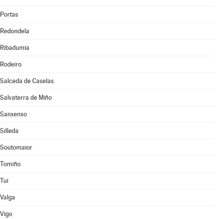
Portas
Redondela
Ribadumia
Rodeiro
Salceda de Caselas
Salvaterra de Miño
Sanxenxo
Silleda
Soutomaior
Tomiño
Tui
Valga
Vigo