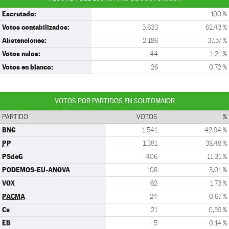
Escrutado:
100 %
Votos contabilizados:
3.633
62,43 %
Abstenciones:
2.186
37,57 %
Votos nulos:
44
1,21 %
Votos en blanco:
26
0,72 %
VOTOS POR PARTIDOS EN SOUTOMAIOR
PARTIDO
VOTOS
%
BNG
1.541
42,94 %
PP
1.381
38,48 %
PSdeG
406
11,31 %
PODEMOS-EU-ANOVA
108
3,01 %
VOX
62
1,73 %
PACMA
24
0,67 %
Cs
21
0,59 %
EB
5
0,14 %