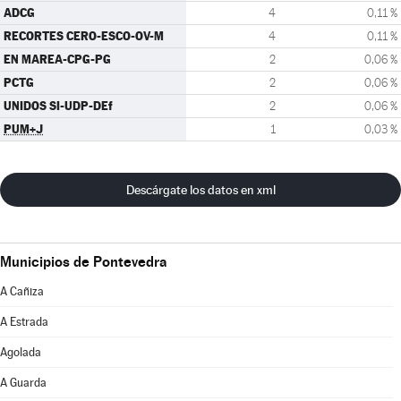
ADCG
4
0,11 %
RECORTES CERO-ESCO-OV-M
4
0,11 %
EN MAREA-CPG-PG
2
0,06 %
PCTG
2
0,06 %
UNIDOS SI-UDP-DEf
2
0,06 %
PUM+J
1
0,03 %
Descárgate los datos en xml
Municipios de Pontevedra
A Cañiza
A Estrada
Agolada
A Guarda