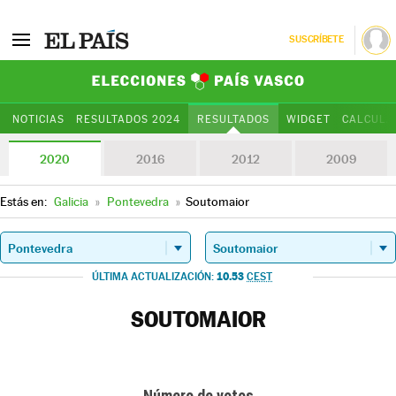
SUSCRÍBETE
Elecciones Paí
NOTICIAS
RESULTADOS 2024
RESULTADOS
WIDGET
CALCULA
2020
2016
2012
2009
Estás en:
Galicia
»
Pontevedra
»
Soutomaior
10.53
ÚLTIMA ACTUALIZACIÓN:
CEST
SOUTOMAIOR
Número de votos