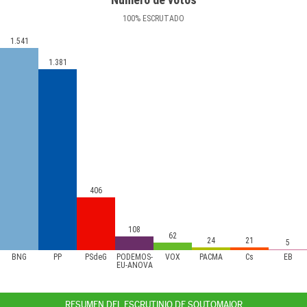
100
%
ESCRUTADO
1.541
1.381
406
108
62
24
21
5
BNG
PP
PSdeG
PODEMOS-
VOX
PACMA
Cs
EB
EU-ANOVA
RESUMEN DEL ESCRUTINIO DE SOUTOMAIOR