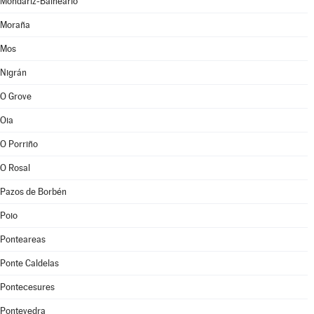
Mondariz-Balneario
Moraña
Mos
Nigrán
O Grove
Oia
O Porriño
O Rosal
Pazos de Borbén
Poio
Ponteareas
Ponte Caldelas
Pontecesures
Pontevedra