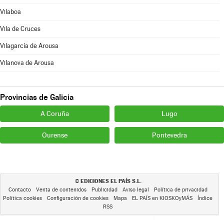
Vilaboa
Vila de Cruces
Vilagarcía de Arousa
Vilanova de Arousa
Provincias de Galicia
A Coruña
Lugo
Ourense
Pontevedra
EDICIONES EL PAÍS S.L.
©
Contacto
Venta de contenidos
Publicidad
Aviso legal
Política de privacidad
Política cookies
Configuración de cookies
Mapa
EL PAÍS en KIOSKOyMÁS
Índice
RSS