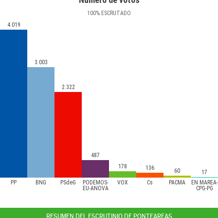
100
%
ESCRUTADO
4.019
3.003
2.322
487
178
136
60
17
PP
BNG
PSdeG
PODEMOS-
VOX
Cs
PACMA
EN MAREA-
EU-ANOVA
CPG-PG
RESUMEN DEL ESCRUTINIO DE PONTEAREAS