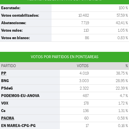
Escrutado:
100 %
Votos contabilizados:
10.482
57,59 %
Abstenciones:
7.719
42,41 %
Votos nulos:
110
1,05 %
Votos en blanco:
86
0,83 %
VOTOS POR PARTIDOS EN PONTEAREAS
PARTIDO
VOTOS
%
PP
4.019
38,75 %
BNG
3.003
28,95 %
PSdeG
2.322
22,39 %
PODEMOS-EU-ANOVA
487
4,7 %
VOX
178
1,72 %
Cs
136
1,31 %
PACMA
60
0,58 %
EN MAREA-CPG-PG
17
0,16 %