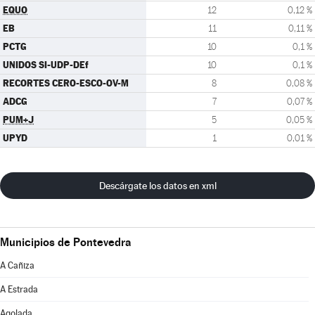
EQUO
12
0,12 %
EB
11
0,11 %
PCTG
10
0,1 %
UNIDOS SI-UDP-DEf
10
0,1 %
RECORTES CERO-ESCO-OV-M
8
0,08 %
ADCG
7
0,07 %
PUM+J
5
0,05 %
UPYD
1
0,01 %
Descárgate los datos en xml
Municipios de Pontevedra
A Cañiza
A Estrada
Agolada