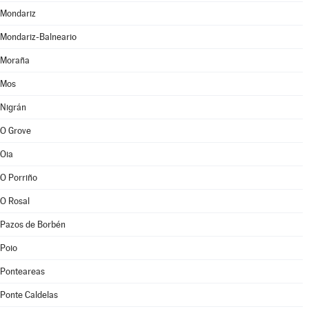
Mondariz
Mondariz-Balneario
Moraña
Mos
Nigrán
O Grove
Oia
O Porriño
O Rosal
Pazos de Borbén
Poio
Ponteareas
Ponte Caldelas