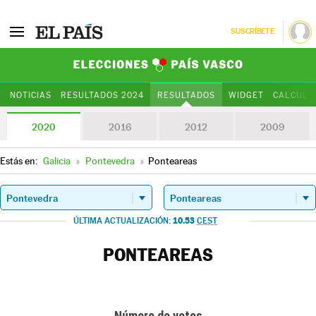
SUSCRÍBETE
Elecciones Paí
NOTICIAS
RESULTADOS 2024
RESULTADOS
WIDGET
CALCULA
2020
2016
2012
2009
Estás en:
Galicia
»
Pontevedra
»
Ponteareas
10.53
ÚLTIMA ACTUALIZACIÓN:
CEST
PONTEAREAS
Número de votos