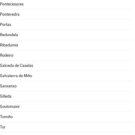
Pontecesures
Pontevedra
Portas
Redondela
Ribadumia
Rodeiro
Salceda de Caselas
Salvaterra de Miño
Sanxenxo
Silleda
Soutomaior
Tomiño
Tui