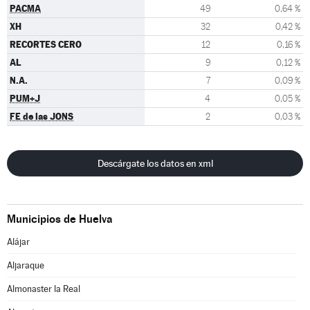
PACMA
49
0,64 %
XH
32
0,42 %
RECORTES CERO
12
0,16 %
AL
9
0,12 %
N.A.
7
0,09 %
PUM+J
4
0,05 %
FE de las JONS
2
0,03 %
Descárgate los datos en xml
Municipios de Huelva
Alájar
Aljaraque
Almonaster la Real