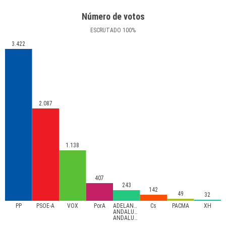
Número de votos
ESCRUTADO
100
%
3.422
2.087
1.138
407
243
142
49
32
PP
PSOE-A
VOX
PorA
ADELANTE
Cs
PACMA
XH
ANDALUCÍA-
ANDALUCISTAS