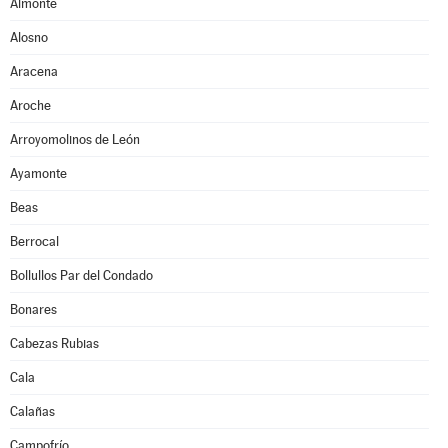
Almonte
Alosno
Aracena
Aroche
Arroyomolinos de León
Ayamonte
Beas
Berrocal
Bollullos Par del Condado
Bonares
Cabezas Rubias
Cala
Calañas
Campofrío