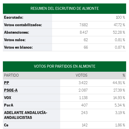
RESUMEN DEL ESCRUTINIO DE ALMONTE
Escrutado:
100 %
Votos contabilizados:
7.682
47,72 %
Abstenciones:
8.417
52,28 %
Votos nulos:
62
0,81 %
Votos en blanco:
66
0,87 %
VOTOS POR PARTIDOS EN ALMONTE
PARTIDO
VOTOS
%
PP
3.422
44,91 %
PSOE-A
2.087
27,39 %
VOX
1.138
14,93 %
PorA
407
5,34 %
ADELANTE ANDALUCÍA-
243
3,19 %
ANDALUCISTAS
Cs
142
1,86 %