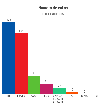
Número de votos
ESCRUTADO
100
%
336
284
87
50
27
10
2
1
PP
PSOE-A
VOX
PorA
ADELANTE
Cs
PACMA
AL
ANDALUCÍA-
ANDALUCISTAS