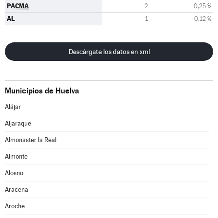
PACMA
2
0,25 %
AL
1
0,12 %
Descárgate los datos en xml
Municipios de Huelva
Alájar
Aljaraque
Almonaster la Real
Almonte
Alosno
Aracena
Aroche