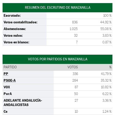
RESUMEN DEL ESCRUTINIO DE MANZANILLA
Escrutado:
100 %
Votos contabilizados:
836
44,92 %
Abstenciones:
1.025
55,08 %
Votos nulos:
32
3,83 %
Votos en blanco:
7
0,87 %
VOTOS POR PARTIDOS EN MANZANILLA
PARTIDO
VOTOS
%
PP
336
41,79 %
PSOE-A
284
35,32 %
VOX
87
10,82 %
PorA
50
6,22 %
ADELANTE ANDALUCÍA-
27
3,36 %
ANDALUCISTAS
Cs
10
1,24 %