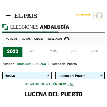
SUSCRÍBETE
E
NOTICIAS
PACTOS
WIDGET
RESULTADOS
2022
2018
2015
2012
2008
Estás en:
Andalucía
»
Huelva
»
Lucena del Puerto
00.52
ÚLTIMA ACTUALIZACIÓN:
CEST
LUCENA DEL PUERTO