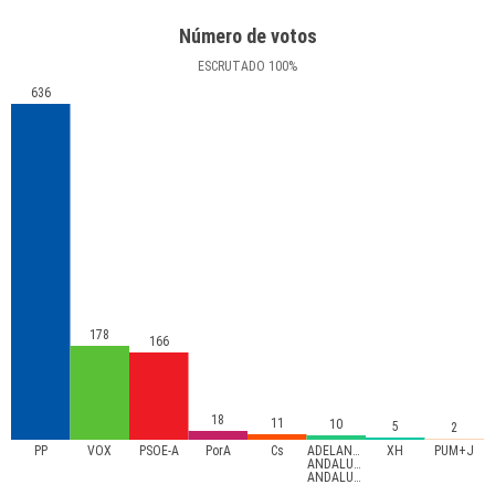
Número de votos
ESCRUTADO
100
%
636
178
166
18
11
10
5
2
PP
VOX
PSOE-A
PorA
Cs
ADELANTE
XH
PUM+J
ANDALUCÍA-
ANDALUCISTAS