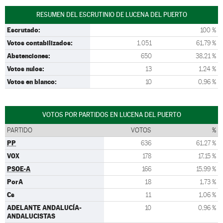
RESUMEN DEL ESCRUTINIO DE LUCENA DEL PUERTO
Escrutado:
100 %
Votos contabilizados:
1.051
61,79 %
Abstenciones:
650
38,21 %
Votos nulos:
13
1,24 %
Votos en blanco:
10
0,96 %
VOTOS POR PARTIDOS EN LUCENA DEL PUERTO
PARTIDO
VOTOS
%
PP
636
61,27 %
VOX
178
17,15 %
PSOE-A
166
15,99 %
PorA
18
1,73 %
Cs
11
1,06 %
ADELANTE ANDALUCÍA-
10
0,96 %
ANDALUCISTAS