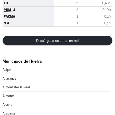
XH
5
0,48 %
PUM+J
2
0,19 %
PACMA
1
0,1 %
N.A.
1
0,1 %
Descárgate los datos en xml
Municipios de Huelva
Alájar
Aljaraque
Almonaster la Real
Almonte
Alosno
Aracena