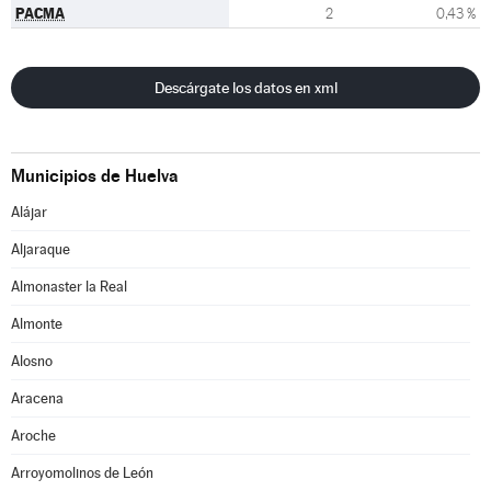
PACMA
2
0,43 %
Descárgate los datos en xml
Municipios de Huelva
Alájar
Aljaraque
Almonaster la Real
Almonte
Alosno
Aracena
Aroche
Arroyomolinos de León