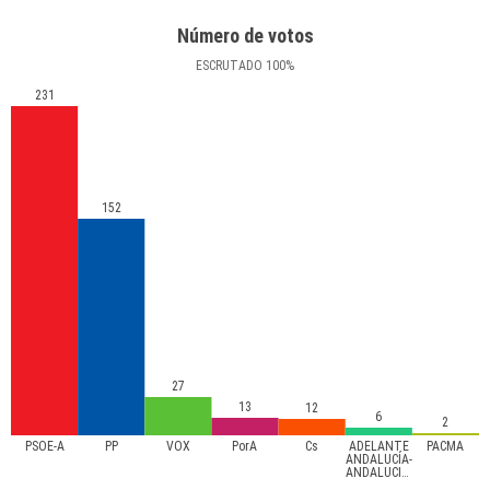
Número de votos
ESCRUTADO
100
%
231
152
27
13
12
6
2
PSOE-A
PP
VOX
PorA
Cs
ADELANTE
PACMA
ANDALUCÍA-
ANDALUCISTAS