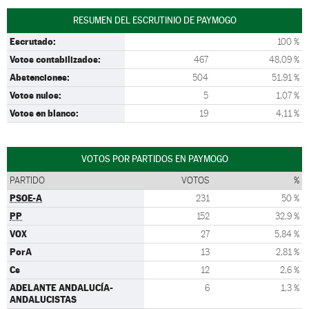
RESUMEN DEL ESCRUTINIO DE PAYMOGO
Escrutado:
100 %
Votos contabilizados:
467
48,09 %
Abstenciones:
504
51,91 %
Votos nulos:
5
1,07 %
Votos en blanco:
19
4,11 %
VOTOS POR PARTIDOS EN PAYMOGO
PARTIDO
VOTOS
%
PSOE-A
231
50 %
PP
152
32,9 %
VOX
27
5,84 %
PorA
13
2,81 %
Cs
12
2,6 %
ADELANTE ANDALUCÍA-
6
1,3 %
ANDALUCISTAS