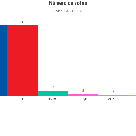
Número de votos
ESCRUTADO
100
%
140
11
5
3
PSOE
IU-CyL
UPyD
VERDES