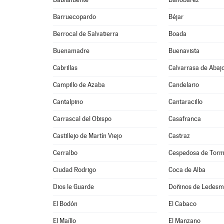
Barruecopardo
Béjar
Berrocal de Salvatierra
Boada
Buenamadre
Buenavista
Cabrillas
Calvarrasa de Abaj
Campillo de Azaba
Candelario
Cantalpino
Cantaracillo
Carrascal del Obispo
Casafranca
Castillejo de Martín Viejo
Castraz
Cerralbo
Cespedosa de Tor
Ciudad Rodrigo
Coca de Alba
Dios le Guarde
Doñinos de Ledes
El Bodón
El Cabaco
El Maíllo
El Manzano