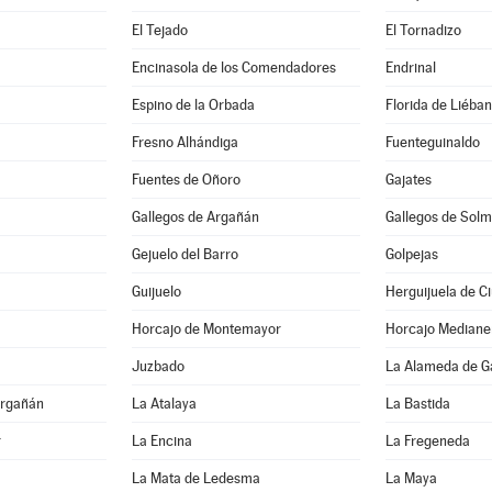
El Tejado
El Tornadizo
Encinasola de los Comendadores
Endrinal
Espino de la Orbada
Florida de Liéba
Fresno Alhándiga
Fuenteguinaldo
Fuentes de Oñoro
Gajates
Gallegos de Argañán
Gallegos de Solm
Gejuelo del Barro
Golpejas
Guijuelo
Herguijuela de C
Horcajo de Montemayor
Horcajo Mediane
Juzbado
La Alameda de G
Argañán
La Atalaya
La Bastida
r
La Encina
La Fregeneda
La Mata de Ledesma
La Maya