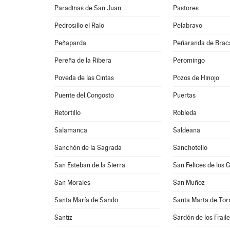
Paradinas de San Juan
Pastores
Pedrosillo el Ralo
Pelabravo
Peñaparda
Peñaranda de Bra
Pereña de la Ribera
Peromingo
Poveda de las Cintas
Pozos de Hinojo
Puente del Congosto
Puertas
Retortillo
Robleda
Salamanca
Saldeana
Sanchón de la Sagrada
Sanchotello
San Esteban de la Sierra
San Felices de los 
San Morales
San Muñoz
Santa María de Sando
Santa Marta de To
Santiz
Sardón de los Frail