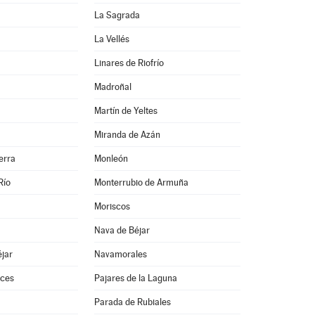
La Sagrada
La Vellés
Linares de Riofrío
Madroñal
Martín de Yeltes
Miranda de Azán
erra
Monleón
Río
Monterrubio de Armuña
Moriscos
Nava de Béjar
jar
Navamorales
ces
Pajares de la Laguna
Parada de Rubiales