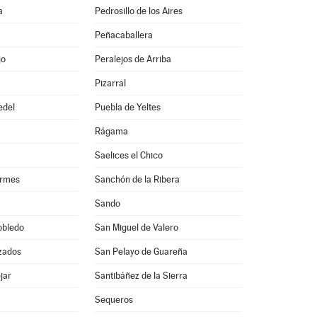
a
Pedrosillo de los Aires
Peñacaballera
jo
Peralejos de Arriba
Pizarral
edel
Puebla de Yeltes
Rágama
Saelices el Chico
ormes
Sanchón de la Ribera
Sando
obledo
San Miguel de Valero
zados
San Pelayo de Guareña
jar
Santibáñez de la Sierra
Sequeros