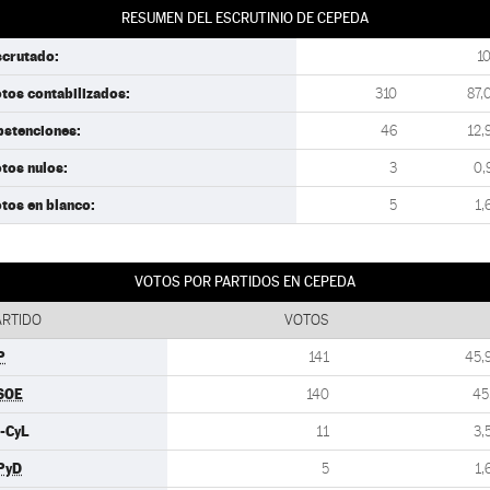
RESUMEN DEL ESCRUTINIO DE CEPEDA
scrutado:
1
tos contabilizados:
310
87,
bstenciones:
46
12,
tos nulos:
3
0,
tos en blanco:
5
1,
VOTOS POR PARTIDOS EN CEPEDA
ARTIDO
VOTOS
P
141
45,
SOE
140
45
U-CyL
11
3,
PyD
5
1,