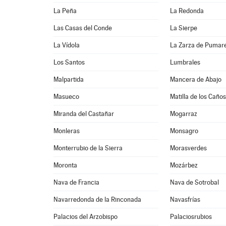
La Peña
La Redonda
Las Casas del Conde
La Sierpe
La Vídola
La Zarza de Pumar
Los Santos
Lumbrales
Malpartida
Mancera de Abajo
Masueco
Matilla de los Caños
Miranda del Castañar
Mogarraz
Monleras
Monsagro
Monterrubio de la Sierra
Morasverdes
Moronta
Mozárbez
Nava de Francia
Nava de Sotrobal
Navarredonda de la Rinconada
Navasfrías
Palacios del Arzobispo
Palaciosrubios