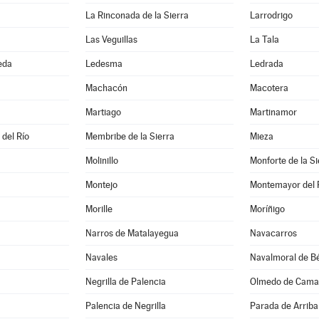
La Rinconada de la Sierra
Larrodrigo
Las Veguillas
La Tala
eda
Ledesma
Ledrada
Machacón
Macotera
Martiago
Martinamor
 del Río
Membribe de la Sierra
Mieza
Molinillo
Monforte de la Si
Montejo
Montemayor del 
Morille
Moríñigo
Narros de Matalayegua
Navacarros
Navales
Navalmoral de Bé
Negrilla de Palencia
Olmedo de Cama
Palencia de Negrilla
Parada de Arriba