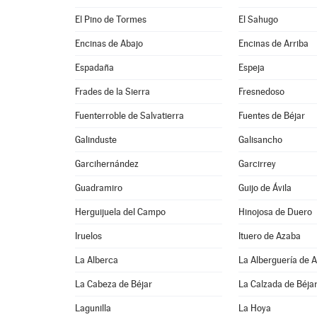
El Pino de Tormes
El Sahugo
Encinas de Abajo
Encinas de Arriba
Espadaña
Espeja
Frades de la Sierra
Fresnedoso
Fuenterroble de Salvatierra
Fuentes de Béjar
Galinduste
Galisancho
Garcihernández
Garcirrey
Guadramiro
Guijo de Ávila
Herguijuela del Campo
Hinojosa de Duero
Iruelos
Ituero de Azaba
La Alberca
La Alberguería de 
La Cabeza de Béjar
La Calzada de Béja
Lagunilla
La Hoya