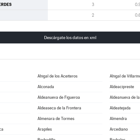
ERDES
3
0,
2
0,
Descárgate los datos en xml
Ahigal de los Aceiteros
Ahigal de Villarin
Alconada
Aldeacipreste
Aldeanueva de Figueroa
Aldeanueva de la
Aldeaseca de la Frontera
Aldeatejada
Almenara de Tormes
Almendra
ca
Arapiles
Arcediano
Barbadillo
Barbalos