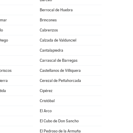
Berrocal de Huebra
lmar
Brincones
lo
Cabrerizos
Diego
Calzada de Valdunciel
Cantalapiedra
Carrascal de Barregas
oriscos
Castellanos de Villiquera
ierra
Cerezal de Peñahorcada
tida
Cipérez
Cristóbal
El Arco
El Cubo de Don Sancho
El Pedroso de la Armuña