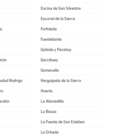
Encina de San Silvestre
Escurial de la Sierra
na
Forfoleda
Fuenteliante
Galindo y Perahuy
irón
Garcibuey
Gomecello
iudad Rodrigo
Herguijuela de la Sierra
ro
Huerta
ardón
La Alamedilla
La Bouza
La Fuente de San Esteban
La Orbada