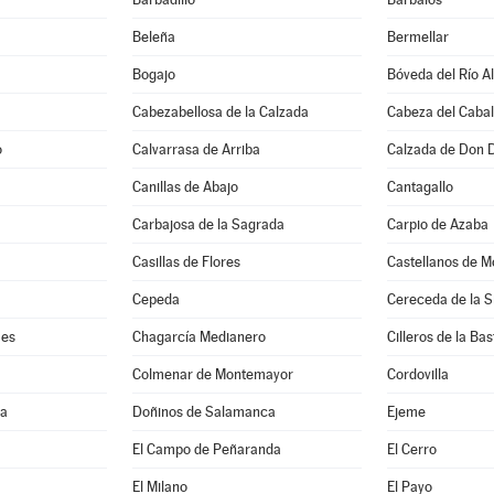
Beleña
Bermellar
Bogajo
Bóveda del Río A
Cabezabellosa de la Calzada
Cabeza del Cabal
o
Calvarrasa de Arriba
Calzada de Don 
Canillas de Abajo
Cantagallo
Carbajosa de la Sagrada
Carpio de Azaba
Casillas de Flores
Castellanos de M
Cepeda
Cereceda de la S
mes
Chagarcía Medianero
Cilleros de la Bas
Colmenar de Montemayor
Cordovilla
ma
Doñinos de Salamanca
Ejeme
El Campo de Peñaranda
El Cerro
El Milano
El Payo