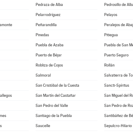
Pedraza de Alba
Pedrosillo de Alb
Pelarrodríguez
Pelayos
camonte
Peñarandilla
Peralejos de Aba
Pinedas
Pitiegua
Puebla de Azaba
Puebla de San M
Puerto de Béjar
Puerto Seguro
Robliza de Cojos
Rollán
Salmoral
Salvatierra de T
San Cristóbal de la Cuesta
Sancti-Spíritus
Gallegos
San Martín del Castañar
San Miguel del R
San Pedro del Valle
San Pedro de Ro
rmes
Santiago de la Puebla
Santibáñez de Bé
es
Saucelle
Sepulcro-Hilario