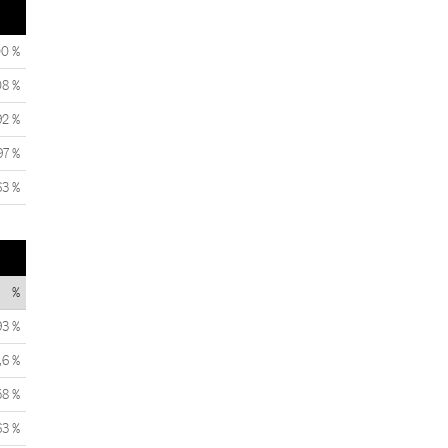
00 %
08 %
92 %
97 %
63 %
%
93 %
,6 %
58 %
63 %