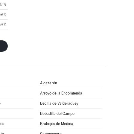
37 %
59 %
59 %
Alcazarén
Arroyo de la Encomienda
e
Becilla de Valderaduey
Bobadilla del Campo
pos
Brahojos de Medina
nte
Campaspero