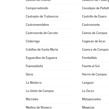
Camporredondo
Canalejas de Peñafi
Castrejón de Trabancos
Castrillo de Duero
Castromembibre
Castromonte
Castroverde de Cerrato
Ceinos de Campos
Cistérniga
Cogeces de Íscar
Cubillas de Santa Marta
Cuenca de Campos
Esguevillas de Esgueva
Fombellida
Fuensaldaña
Fuente el Sol
Geria
Herrín de Campos
La Mudarra
Langayo
La Unión de Campos
La Zarza
Marzales
Matapozuelos
Medina de Rioseco
Megeces