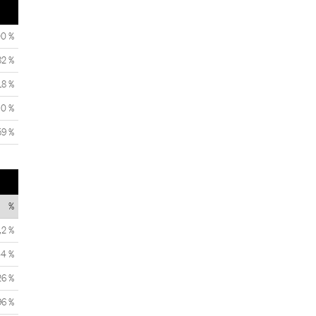
00 %
82 %
18 %
0 %
59 %
%
,2 %
44 %
26 %
96 %