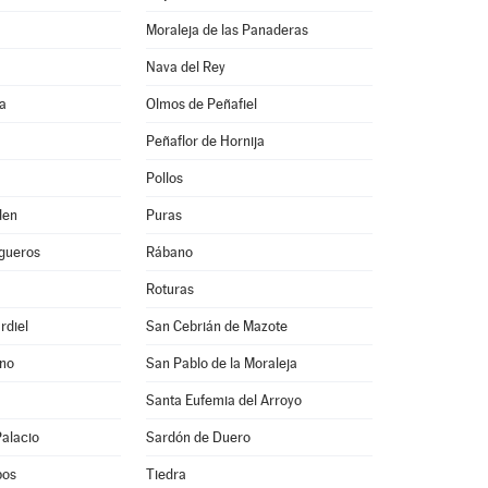
Moraleja de las Panaderas
Nava del Rey
a
Olmos de Peñafiel
Peñaflor de Hornija
Pollos
den
Puras
igueros
Rábano
Roturas
rdiel
San Cebrián de Mazote
ino
San Pablo de la Moraleja
Santa Eufemia del Arroyo
Palacio
Sardón de Duero
pos
Tiedra