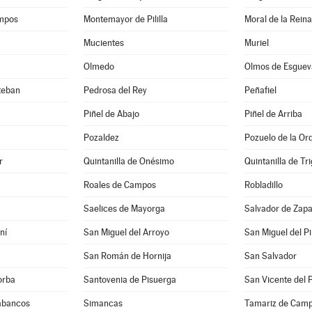
mpos
Montemayor de Pililla
Moral de la Reina
Mucientes
Muriel
Olmedo
Olmos de Esguev
teban
Pedrosa del Rey
Peñafiel
Piñel de Abajo
Piñel de Arriba
Pozaldez
Pozuelo de la Or
r
Quintanilla de Onésimo
Quintanilla de Tr
Roales de Campos
Robladillo
Saelices de Mayorga
Salvador de Zapa
ní
San Miguel del Arroyo
San Miguel del P
San Román de Hornija
San Salvador
orba
Santovenia de Pisuerga
San Vicente del 
rabancos
Simancas
Tamariz de Cam