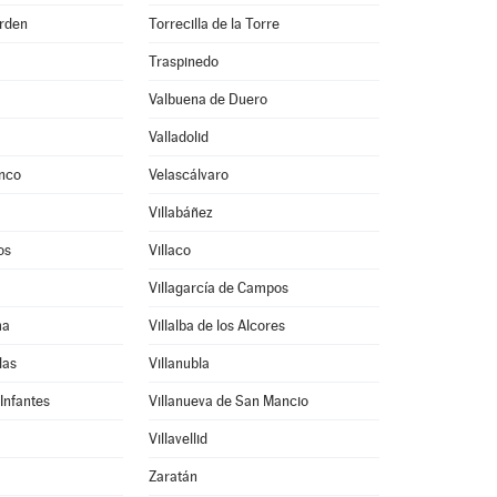
Orden
Torrecilla de la Torre
Traspinedo
Valbuena de Duero
Valladolid
onco
Velascálvaro
Villabáñez
os
Villaco
Villagarcía de Campos
ma
Villalba de los Alcores
las
Villanubla
 Infantes
Villanueva de San Mancio
Villavellid
Zaratán