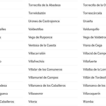
Torrecilla de la Abadesa
Torrecilla de la 
Torrelobatón
Torrescárcela
Urones de Castroponce
Urueña
alles
Valdestillas
Valdunquillo
s
Vega de Ruiponce
Vega de Valdetr
Ventosa de la Cuesta
Viana de Cega
Villacarralón
Villacid de Camp
o
Villafrechós
Villafuerte
Villalar de los Comuneros
Villalba de la Lo
Villamuriel de Campos
Villán de Tordesil
ndesa
Villanueva de los Caballeros
Villanueva de los
sgueva
Villasexmir
Villavaquerín
 Caballeros
Viloria
Wamba