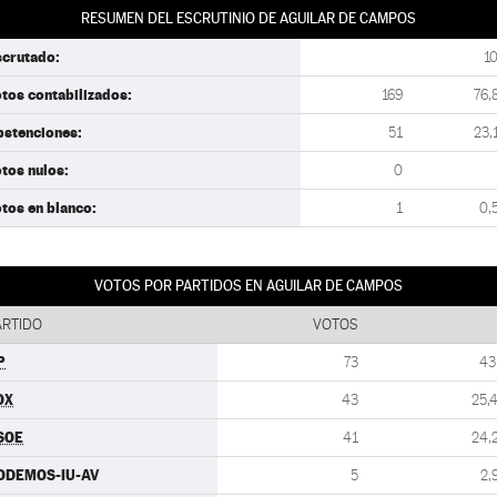
RESUMEN DEL ESCRUTINIO DE AGUILAR DE CAMPOS
scrutado:
1
tos contabilizados:
169
76,
bstenciones:
51
23,
tos nulos:
0
tos en blanco:
1
0,
VOTOS POR PARTIDOS EN AGUILAR DE CAMPOS
ARTIDO
VOTOS
P
73
43
OX
43
25,
SOE
41
24,
ODEMOS-IU-AV
5
2,