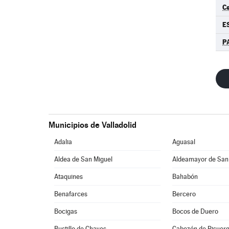
C
E
P
Municipios de Valladolid
Adalia
Aguasal
Aldea de San Miguel
Aldeamayor de San
Ataquines
Bahabón
Benafarces
Bercero
Bocigas
Bocos de Duero
Bustillo de Chaves
Cabezón de Pisuer