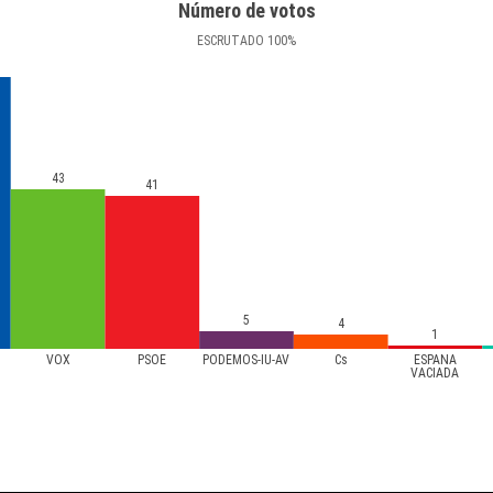
Número de votos
ESCRUTADO
100
%
43
41
5
4
1
VOX
PSOE
PODEMOS-IU-AV
Cs
ESPAÑA
VACIADA