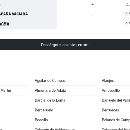
s
4
2,
SPAÑA VACIADA
1
0,
ACMA
1
0,
Descárgate los datos en xml
Aguilar de Campos
Alaejos
 Martín
Almenara de Adaja
Amusquillo
Barcial de la Loma
Barruelo del Vall
Berceruelo
Berrueces
Boecillo
Bolaños de Cam
ga
Cabezón de Valderaduey
Cabreros del Mo