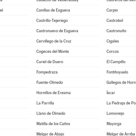
el
Canillas de Esgueva
Carpio
Castrillo-Tejeriego
Castrobol
Castronuevo de Esgueva
Castronuño
Cervillego de la Cruz
Cigales
Cogeces del Monte
Corcos
Curiel de Duero
El Campillo
Fompedraza
Fontihoyuelo
Fuente-Olmedo
Gallegos de Horn
Hornillos de Eresma
Íscar
La Parrilla
La Pedraja de Por
Llano de Olmedo
Lomoviejo
Matilla de los Caños
Mayorga
Melgar de Abajo
Melgar de Arriba