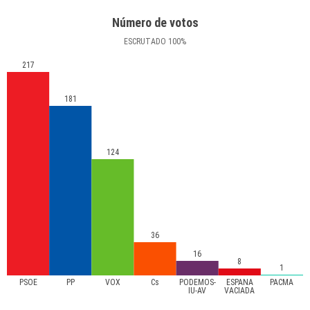
Número de votos
ESCRUTADO
100
%
217
181
124
36
16
8
1
PSOE
PP
VOX
Cs
PODEMOS-
ESPAÑA
PACMA
IU-AV
VACIADA