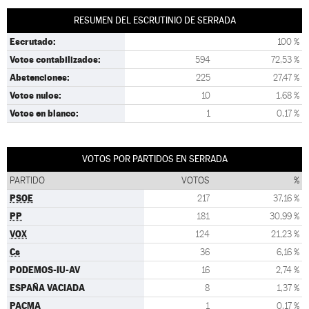
RESUMEN DEL ESCRUTINIO DE SERRADA
Escrutado:
100 %
Votos contabilizados:
594
72,53 %
Abstenciones:
225
27,47 %
Votos nulos:
10
1,68 %
Votos en blanco:
1
0,17 %
VOTOS POR PARTIDOS EN SERRADA
PARTIDO
VOTOS
%
PSOE
217
37,16 %
PP
181
30,99 %
VOX
124
21,23 %
Cs
36
6,16 %
PODEMOS-IU-AV
16
2,74 %
ESPAÑA VACIADA
8
1,37 %
PACMA
1
0,17 %