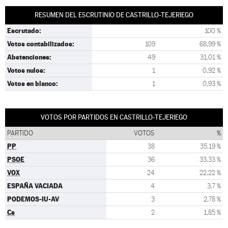
RESUMEN DEL ESCRUTINIO DE CASTRILLO-TEJERIEGO
Escrutado:
100 %
Votos contabilizados:
109
68,99 %
Abstenciones:
49
31,01 %
Votos nulos:
1
0,92 %
Votos en blanco:
1
0,93 %
VOTOS POR PARTIDOS EN CASTRILLO-TEJERIEGO
PARTIDO
VOTOS
%
PP
38
35,19 %
PSOE
36
33,33 %
VOX
24
22,22 %
ESPAÑA VACIADA
4
3,7 %
PODEMOS-IU-AV
3
2,78 %
Cs
2
1,85 %