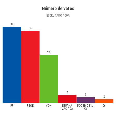
Número de votos
ESCRUTADO
100
%
38
36
24
4
3
2
PP
PSOE
VOX
ESPAÑA
PODEMOS-IU-
Cs
VACIADA
AV