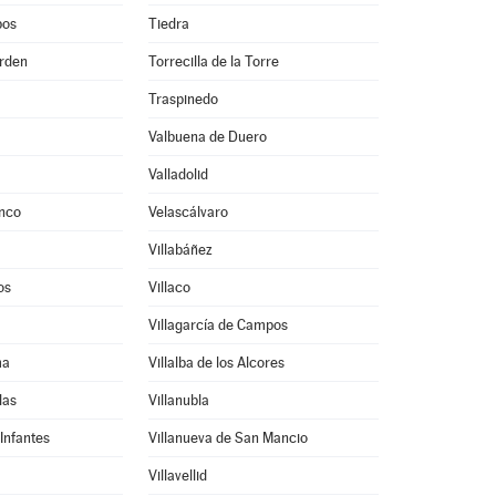
pos
Tiedra
Orden
Torrecilla de la Torre
Traspinedo
Valbuena de Duero
Valladolid
onco
Velascálvaro
Villabáñez
os
Villaco
Villagarcía de Campos
ma
Villalba de los Alcores
las
Villanubla
 Infantes
Villanueva de San Mancio
Villavellid