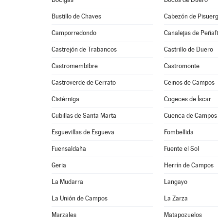
Bustillo de Chaves
Cabezón de Pisuer
Camporredondo
Canalejas de Peñafi
Castrejón de Trabancos
Castrillo de Duero
Castromembibre
Castromonte
Castroverde de Cerrato
Ceinos de Campos
Cistérniga
Cogeces de Íscar
Cubillas de Santa Marta
Cuenca de Campos
Esguevillas de Esgueva
Fombellida
Fuensaldaña
Fuente el Sol
Geria
Herrín de Campos
La Mudarra
Langayo
La Unión de Campos
La Zarza
Marzales
Matapozuelos