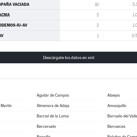
SPAÑA VACIADA
10
5,
ACMA
2
1,
ODEMOS-IU-AV
2
1,
AV
1
0,
Descárgate los datos en xml
Aguilar de Campos
Alaejos
 Martín
Almenara de Adaja
Amusquillo
Barcial de la Loma
Barruelo del Vall
Berceruelo
Berrueces
Boecillo
Bolaños de Cam