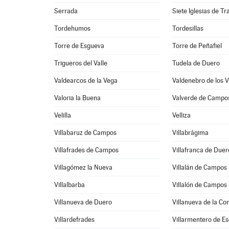
Serrada
Siete Iglesias de T
Tordehumos
Tordesillas
Torre de Esgueva
Torre de Peñafiel
Trigueros del Valle
Tudela de Duero
Valdearcos de la Vega
Valdenebro de los V
Valoria la Buena
Valverde de Campo
Velilla
Velliza
Villabaruz de Campos
Villabrágima
Villafrades de Campos
Villafranca de Duer
Villagómez la Nueva
Villalán de Campos
Villalbarba
Villalón de Campos
Villanueva de Duero
Villanueva de la Co
Villardefrades
Villarmentero de E