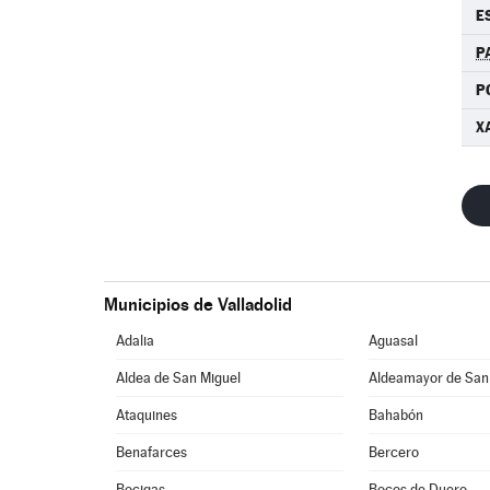
E
P
P
X
Municipios de Valladolid
Adalia
Aguasal
Aldea de San Miguel
Aldeamayor de San
Ataquines
Bahabón
Benafarces
Bercero
Bocigas
Bocos de Duero