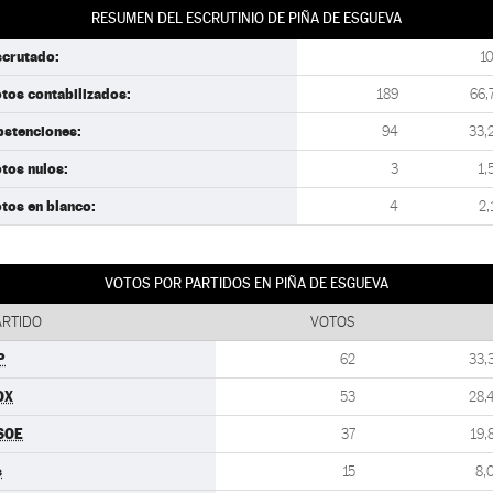
RESUMEN DEL ESCRUTINIO DE PIÑA DE ESGUEVA
scrutado:
1
tos contabilizados:
189
66,
bstenciones:
94
33,
tos nulos:
3
1,
tos en blanco:
4
2,
VOTOS POR PARTIDOS EN PIÑA DE ESGUEVA
ARTIDO
VOTOS
P
62
33,
OX
53
28,
SOE
37
19,
s
15
8,