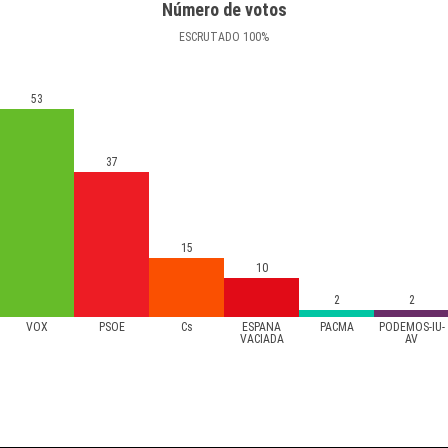
Número de votos
ESCRUTADO
100
%
53
37
15
10
2
2
VOX
PSOE
Cs
ESPAÑA
PACMA
PODEMOS-IU-
VACIADA
AV