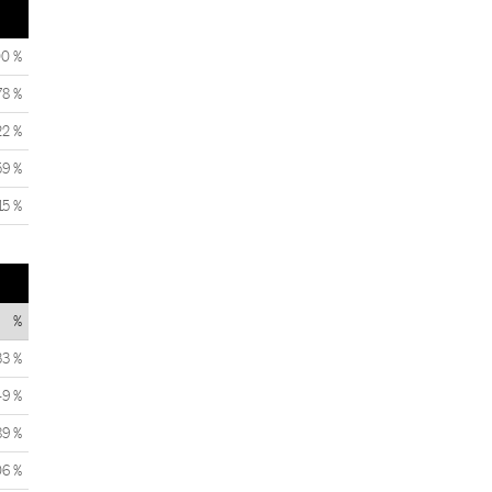
00 %
78 %
22 %
59 %
15 %
%
33 %
49 %
89 %
06 %