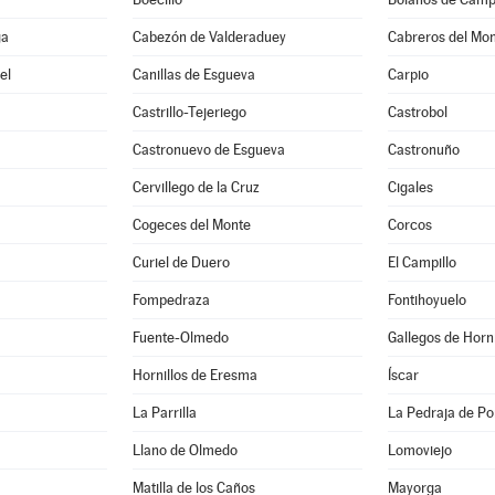
ga
Cabezón de Valderaduey
Cabreros del Mo
el
Canillas de Esgueva
Carpio
Castrillo-Tejeriego
Castrobol
Castronuevo de Esgueva
Castronuño
Cervillego de la Cruz
Cigales
Cogeces del Monte
Corcos
Curiel de Duero
El Campillo
Fompedraza
Fontihoyuelo
Fuente-Olmedo
Gallegos de Horn
Hornillos de Eresma
Íscar
La Parrilla
La Pedraja de Por
Llano de Olmedo
Lomoviejo
Matilla de los Caños
Mayorga