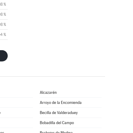
38 %
08 %
08 %
54 %
Alcazarén
Arroyo de la Encomienda
e
Becilla de Valderaduey
Bobadilla del Campo
pos
Brahojos de Medina