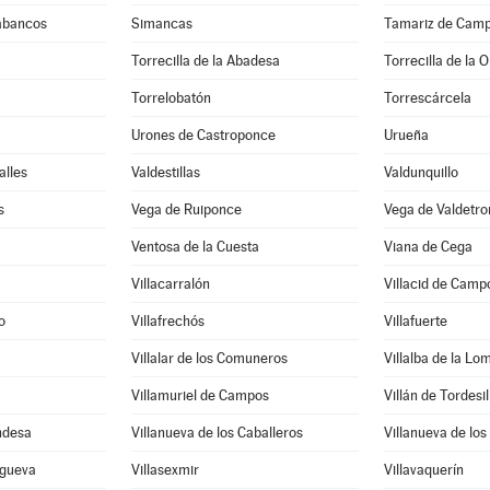
rabancos
Simancas
Tamariz de Cam
Torrecilla de la Abadesa
Torrecilla de la 
Torrelobatón
Torrescárcela
Urones de Castroponce
Urueña
alles
Valdestillas
Valdunquillo
s
Vega de Ruiponce
Vega de Valdetr
Ventosa de la Cuesta
Viana de Cega
Villacarralón
Villacid de Camp
o
Villafrechós
Villafuerte
Villalar de los Comuneros
Villalba de la Lo
Villamuriel de Campos
Villán de Tordesil
ndesa
Villanueva de los Caballeros
Villanueva de los
sgueva
Villasexmir
Villavaquerín