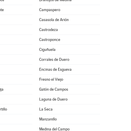
nte
Campaspero
Casasola de Arión
Castrodeza
Castroponce
Ciguñuela
Corrales de Duero
Encinas de Esgueva
Fresno el Viejo
ija
Gatón de Campos
Laguna de Duero
tillo
La Seca
Manzanillo
Medina del Campo