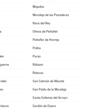
Mojados
Moraleja de las Panaderas
Nava del Rey
a
Olmos de Peñafiel
Peñaflor de Hornija
Pollos
den
Puras
igueros
Rábano
Roturas
rdiel
San Cebrián de Mazote
ino
San Pablo de la Moraleja
Santa Eufemia del Arroyo
Palacio
Sardón de Duero