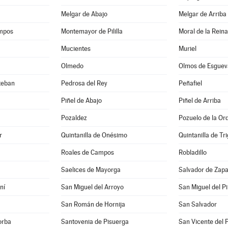
Melgar de Abajo
Melgar de Arriba
mpos
Montemayor de Pililla
Moral de la Reina
Mucientes
Muriel
Olmedo
Olmos de Esguev
teban
Pedrosa del Rey
Peñafiel
Piñel de Abajo
Piñel de Arriba
Pozaldez
Pozuelo de la Or
r
Quintanilla de Onésimo
Quintanilla de Tr
Roales de Campos
Robladillo
Saelices de Mayorga
Salvador de Zapa
ní
San Miguel del Arroyo
San Miguel del P
San Román de Hornija
San Salvador
orba
Santovenia de Pisuerga
San Vicente del 