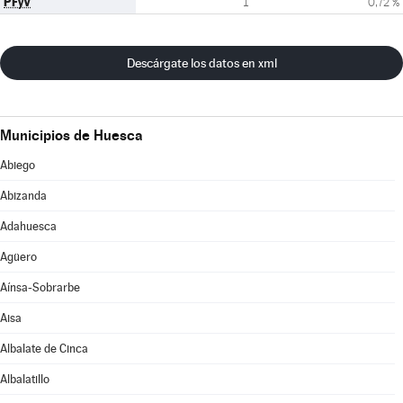
PFyV
1
0,72 %
Descárgate los datos en xml
Municipios de Huesca
Abiego
Abizanda
Adahuesca
Agüero
Aínsa-Sobrarbe
Aisa
Albalate de Cinca
Albalatillo