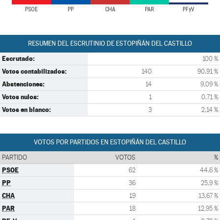
PSOE
PP
CHA
PAR
PFyV
RESUMEN DEL ESCRUTINIO DE ESTOPIÑÁN DEL CASTILLO
Escrutado:
100 %
Votos contabilizados:
140
90,91 %
Abstenciones:
14
9,09 %
Votos nulos:
1
0,71 %
Votos en blanco:
3
2,14 %
VOTOS POR PARTIDOS EN ESTOPIÑÁN DEL CASTILLO
PARTIDO
VOTOS
%
PSOE
62
44,6 %
PP
36
25,9 %
CHA
19
13,67 %
PAR
18
12,95 %