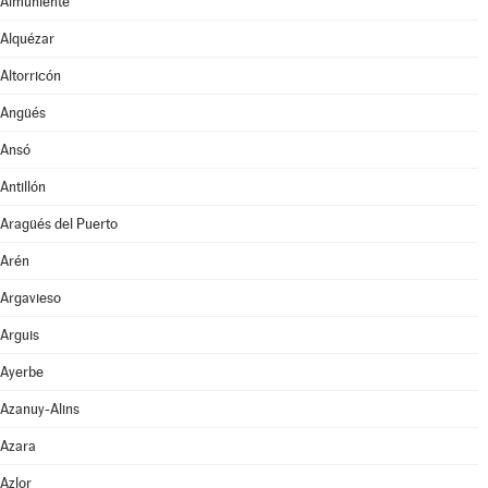
Almuniente
Alquézar
Altorricón
Angüés
Ansó
Antillón
Aragüés del Puerto
Arén
Argavieso
Arguis
Ayerbe
Azanuy-Alins
Azara
Azlor