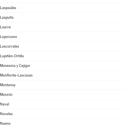
Laspaúles
Laspuña
Loarre
Loporzano
Loscorrales
Lupiñén-Ortilla
Monesma y Cajigar
Monflorite-Lascasas
Montanuy
Monzón
Naval
Novales
Nueno