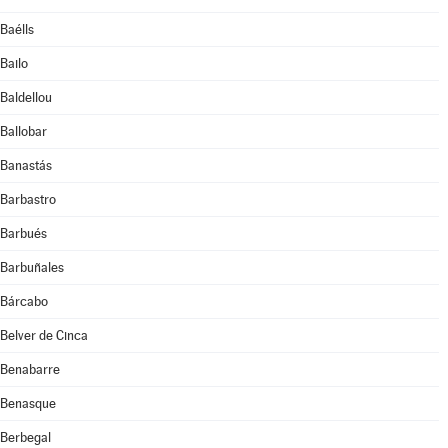
Baélls
Bailo
Baldellou
Ballobar
Banastás
Barbastro
Barbués
Barbuñales
Bárcabo
Belver de Cinca
Benabarre
Benasque
Berbegal