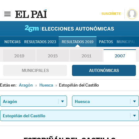
SUSCRÍBETE
26M | Elec
NOTICIAS
RESULTADOS 2023
RESULTADOS 2019
PACTOS
MUNICIPALE
2019
2015
2011
2007
MUNICIPALES
AUTONÓMICAS
Estás en:
Aragón
»
Huesca
»
Estopiñán del Castillo