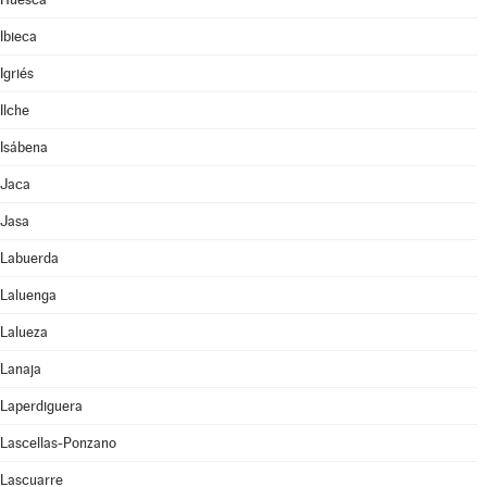
Ibieca
Igriés
Ilche
Isábena
Jaca
Jasa
Labuerda
Laluenga
Lalueza
Lanaja
Laperdiguera
Lascellas-Ponzano
Lascuarre