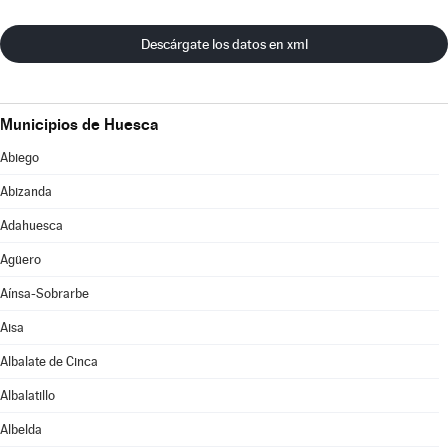
Descárgate los datos en xml
Municipios de Huesca
Abiego
Abizanda
Adahuesca
Agüero
Aínsa-Sobrarbe
Aisa
Albalate de Cinca
Albalatillo
Albelda