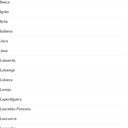
Ibieca
Igriés
Ilche
Isábena
Jaca
Jasa
Labuerda
Laluenga
Lalueza
Lanaja
Laperdiguera
Lascellas-Ponzano
Lascuarre