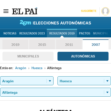
SUSCRÍBETE
26M | Elec
NOTICIAS
RESULTADOS 2023
RESULTADOS 2019
PACTOS
MUNICIPALE
2019
2015
2011
2007
MUNICIPALES
AUTONÓMICAS
Estás en:
Aragón
»
Huesca
»
Alfántega