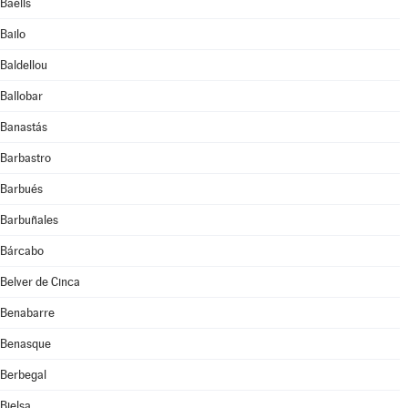
Baélls
Bailo
Baldellou
Ballobar
Banastás
Barbastro
Barbués
Barbuñales
Bárcabo
Belver de Cinca
Benabarre
Benasque
Berbegal
Bielsa