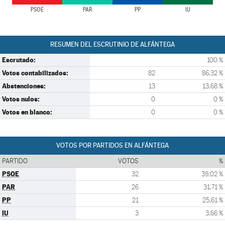
PSOE
PAR
PP
IU
RESUMEN DEL ESCRUTINIO DE ALFÁNTEGA
Escrutado:
100 %
Votos contabilizados:
82
86,32 %
Abstenciones:
13
13,68 %
Votos nulos:
0
0 %
Votos en blanco:
0
0 %
VOTOS POR PARTIDOS EN ALFÁNTEGA
PARTIDO
VOTOS
%
PSOE
32
39,02 %
PAR
26
31,71 %
PP
21
25,61 %
IU
3
3,66 %