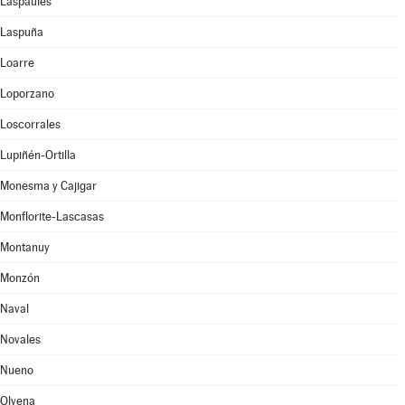
Laspaúles
Laspuña
Loarre
Loporzano
Loscorrales
Lupiñén-Ortilla
Monesma y Cajigar
Monflorite-Lascasas
Montanuy
Monzón
Naval
Novales
Nueno
Olvena