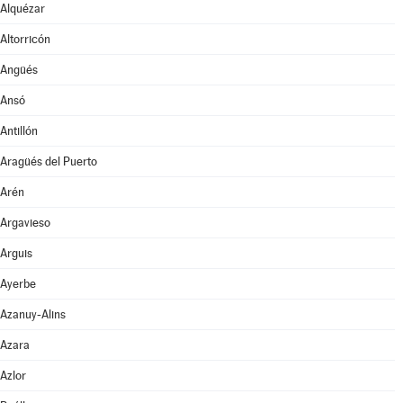
Alquézar
Altorricón
Angüés
Ansó
Antillón
Aragüés del Puerto
Arén
Argavieso
Arguis
Ayerbe
Azanuy-Alins
Azara
Azlor