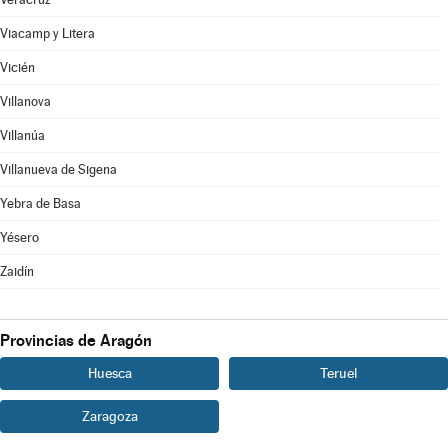
Viacamp y Litera
Vicién
Villanova
Villanúa
Villanueva de Sigena
Yebra de Basa
Yésero
Zaidín
Provincias de Aragón
Huesca
Teruel
Zaragoza