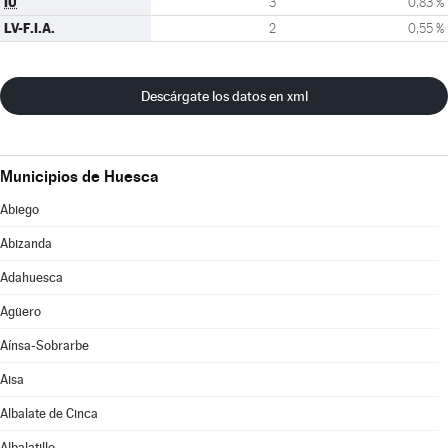
IU
3
0,83 %
LV-F.I.A.
2
0,55 %
Descárgate los datos en xml
Municipios de Huesca
Abiego
Abizanda
Adahuesca
Agüero
Aínsa-Sobrarbe
Aisa
Albalate de Cinca
Albalatillo