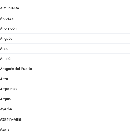
Almuniente
Alquézar
Altorricón
Angüés
Ansó
Antillón
Aragüés del Puerto
Arén
Argavieso
Arguis
Ayerbe
Azanuy-Alins
Azara