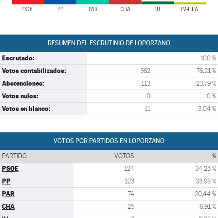
PSOE
PP
PAR
CHA
IU
LV-F.I.A.
RESUMEN DEL ESCRUTINIO DE LOPORZANO
Escrutado:
100 %
Votos contabilizados:
362
76,21 %
Abstenciones:
113
23,79 %
Votos nulos:
0
0 %
Votos en blanco:
11
3,04 %
VOTOS POR PARTIDOS EN LOPORZANO
PARTIDO
VOTOS
%
PSOE
124
34,25 %
PP
123
33,98 %
PAR
74
20,44 %
CHA
25
6,91 %