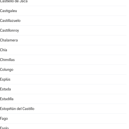
Castiello de Jaca
Castigaleu
Castillazuelo
Castillonroy
Chalamera
Chía
Chimillas
Colungo
Esplús
Estada
Estadilla
Estopiñán del Castillo
Fago
Fanlo