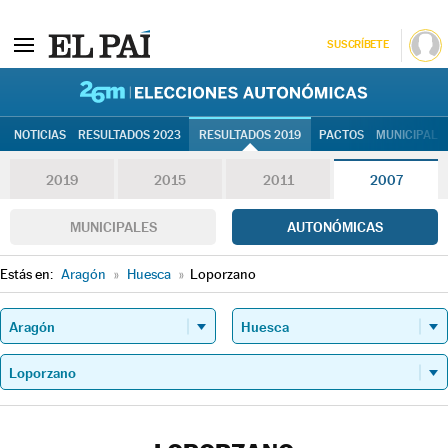
SUSCRÍBETE
26M | Elec
NOTICIAS
RESULTADOS 2023
RESULTADOS 2019
PACTOS
MUNICIPALE
2019
2015
2011
2007
MUNICIPALES
AUTONÓMICAS
Estás en:
Aragón
»
Huesca
»
Loporzano