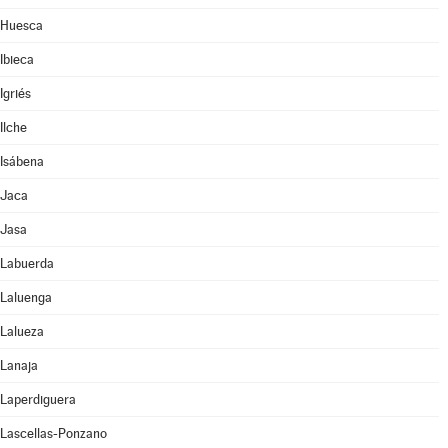
Huesca
Ibieca
Igriés
Ilche
Isábena
Jaca
Jasa
Labuerda
Laluenga
Lalueza
Lanaja
Laperdiguera
Lascellas-Ponzano