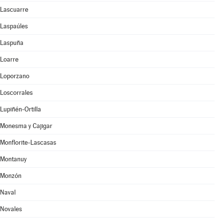
Lascuarre
Laspaúles
Laspuña
Loarre
Loporzano
Loscorrales
Lupiñén-Ortilla
Monesma y Cajigar
Monflorite-Lascasas
Montanuy
Monzón
Naval
Novales