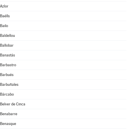
Azlor
Baélls
Bailo
Baldellou
Ballobar
Banastás
Barbastro
Barbués
Barbuñales
Bárcabo
Belver de Cinca
Benabarre
Benasque