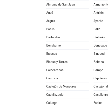
Almunia de San Juan
Almunient
Ansó
Antillón
Arguis
Ayerbe
Baélls
Bailo
Barbastro
Barbués
Benabarre
Benasque
Biescas
Binaced
Blecua y Torres
Boltaña
Caldearenas
Campo
Canfranc
Capdesas
Castejón de Monegros
Castejón d
Castillazuelo
Castillonr
Colungo
Esplús