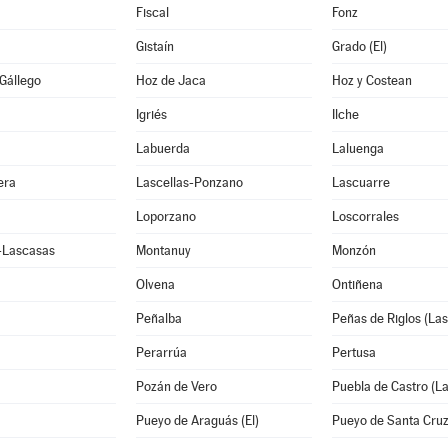
Fiscal
Fonz
Gistaín
Grado (El)
Gállego
Hoz de Jaca
Hoz y Costean
Igriés
Ilche
Labuerda
Laluenga
era
Lascellas-Ponzano
Lascuarre
Loporzano
Loscorrales
e-Lascasas
Montanuy
Monzón
Olvena
Ontiñena
Peñalba
Peñas de Riglos (Las
Perarrúa
Pertusa
Pozán de Vero
Puebla de Castro (La
Pueyo de Araguás (El)
Pueyo de Santa Cru