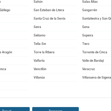
o
Sahún
Salas Altas
 Gállego
San Esteban de Litera
Sangarrén
Santa Cruz de la Serós
Santaliestra y San Q
Seira
Sena
Siétamo
Sopeira
Tella-Sin
Tierz
de Aragón
Torre la Ribera
Torrente de Cinca
Valfarta
Valle de Bardají
Cinca
Vencillón
Veracruz
Villanúa
Villanueva de Sigen