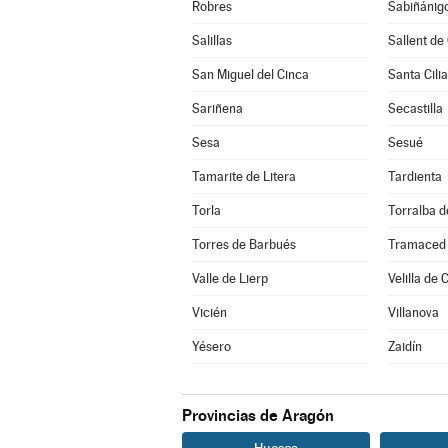
Robres
Sabiñánig
Salillas
Sallent de
San Miguel del Cinca
Santa Cilia
Sariñena
Secastilla
Sesa
Sesué
Tamarite de Litera
Tardienta
Torla
Torralba 
Torres de Barbués
Tramaced
Valle de Lierp
Velilla de 
Vicién
Villanova
Yésero
Zaidín
Provincias de Aragón