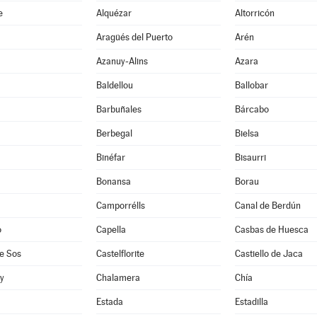
e
Alquézar
Altorricón
Aragüés del Puerto
Arén
Azanuy-Alins
Azara
Baldellou
Ballobar
Barbuñales
Bárcabo
Berbegal
Bielsa
Binéfar
Bisaurri
Bonansa
Borau
Camporrélls
Canal de Berdún
o
Capella
Casbas de Huesca
e Sos
Castelflorite
Castiello de Jaca
oy
Chalamera
Chía
Estada
Estadilla