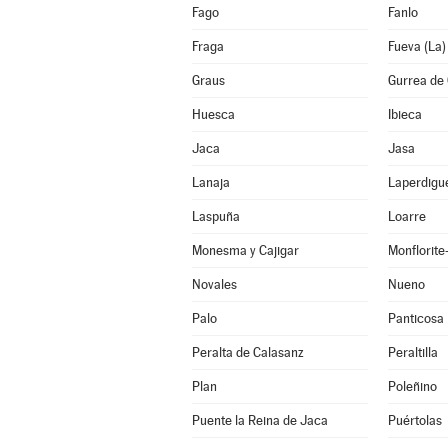
Fago
Fanlo
Fraga
Fueva (La)
Graus
Gurrea de 
Huesca
Ibieca
Jaca
Jasa
Lanaja
Laperdigu
Laspuña
Loarre
Monesma y Cajigar
Monflorit
Novales
Nueno
Palo
Panticosa
Peralta de Calasanz
Peraltilla
Plan
Poleñino
Puente la Reina de Jaca
Puértolas