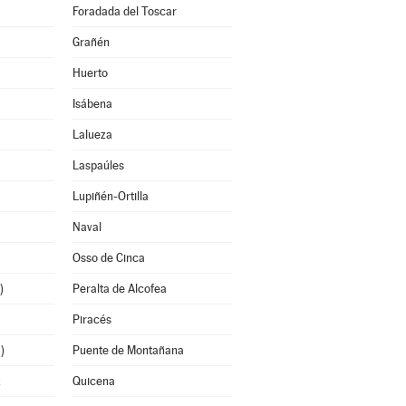
Foradada del Toscar
Grañén
Huerto
Isábena
Lalueza
Laspaúles
Lupiñén-Ortilla
Naval
Osso de Cinca
)
Peralta de Alcofea
Piracés
)
Puente de Montañana
z
Quicena