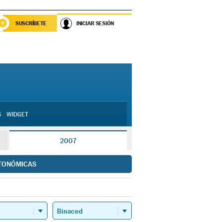
SUSCRÍBETE
INICIAR SESIÓN
S
WIDGET
2007
TONÓMICAS