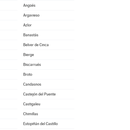
Angüés
Argavieso
Azlor
Banastás
Belver de Cinca
Bierge
Biscarrués
Broto
Candasnos
Castejón del Puente
Castigaleu
Chimillas
Estopiñán del Castillo