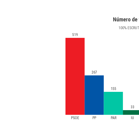
Número de 
100
%
ESCRU
519
267
155
33
PSOE
PP
PAR
IU