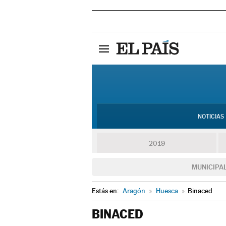
NOTICIAS
2019
MUNICIPA
Estás en:
Aragón
»
Huesca
»
Binaced
BINACED