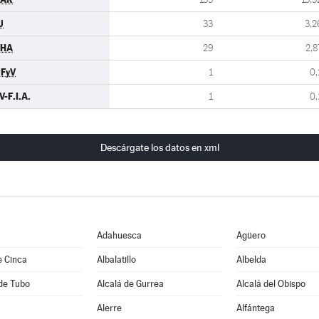
U
33
3,2
CHA
29
2,8
FyV
1
0,
V-F.I.A.
1
0,
Descárgate los datos en xml
Adahuesca
Agüero
e Cinca
Albalatillo
Albelda
de Tubo
Alcalá de Gurrea
Alcalá del Obispo
Alerre
Alfántega