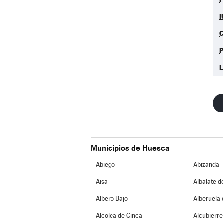
I
P
L
Municipios de Huesca
Abiego
Abizanda
Aisa
Albalate d
Albero Bajo
Alberuela 
Alcolea de Cinca
Alcubierre