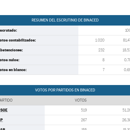
RESUMEN DEL ESCRUTINIO DE BINACED
scrutado:
10
otos contabilizados:
1.020
81,4
bstenciones:
232
18,5
otos nulos:
8
0,7
otos en blanco:
7
0,6
VOTOS POR PARTIDOS EN BINACED
ARTIDO
VOTOS
PSOE
519
51,2
PP
267
26,3
PAR
155
15,3