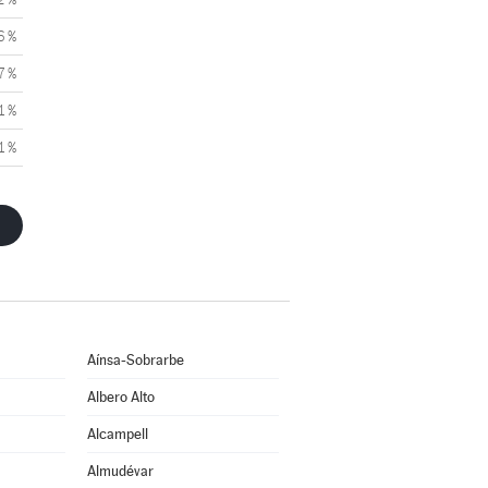
6 %
7 %
1 %
1 %
Aínsa-Sobrarbe
Albero Alto
Alcampell
Almudévar