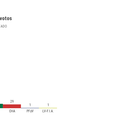
votos
TADO
29
1
1
CHA
PFyV
LV-F.I.A.