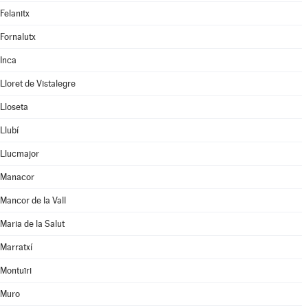
Felanitx
Fornalutx
Inca
Lloret de Vistalegre
Lloseta
Llubí
Llucmajor
Manacor
Mancor de la Vall
Maria de la Salut
Marratxí
Montuïri
Muro