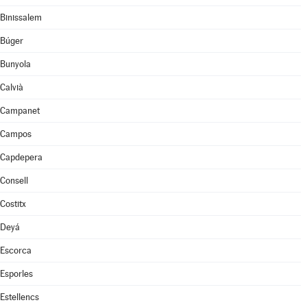
Binissalem
Búger
Bunyola
Calvià
Campanet
Campos
Capdepera
Consell
Costitx
Deyá
Escorca
Esporles
Estellencs