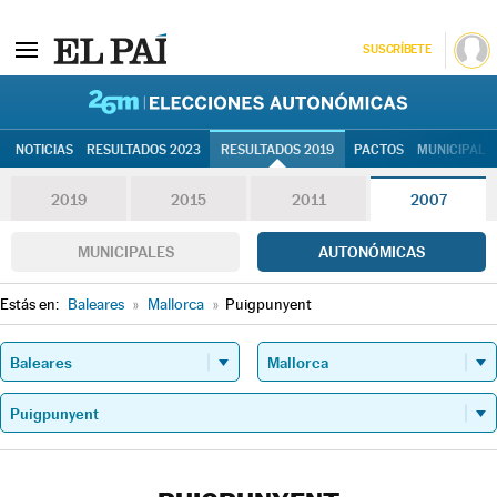
SUSCRÍBETE
26M | Elec
NOTICIAS
RESULTADOS 2023
RESULTADOS 2019
PACTOS
MUNICIPALE
2019
2015
2011
2007
MUNICIPALES
AUTONÓMICAS
Estás en:
Baleares
»
Mallorca
»
Puigpunyent