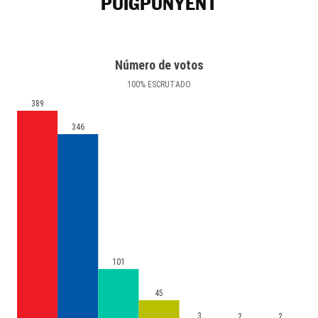
PUIGPUNYENT
Número de votos
100
%
ESCRUTADO
389
346
101
45
3
2
2