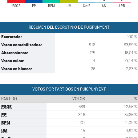
PSOE
PP
BPM
UM
CenB
ASI
U.P.B.
RESUMEN DEL ESCRUTINIO DE PUIGPUNYENT
Escrutado:
100 %
Votos contabilizados:
918
83,99 %
Abstenciones:
175
16,01 %
Votos nulos:
4
0,44 %
Votos en blanco:
26
2,83 %
VOTOS POR PARTIDOS EN PUIGPUNYENT
PARTIDO
VOTOS
%
PSOE
389
42,56 %
PP
346
37,86 %
BPM
101
11,05 %
UM
45
4,92 %