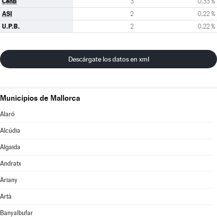
CenB
3
0,33 %
ASI
2
0,22 %
U.P.B.
2
0,22 %
Descárgate los datos en xml
Municipios de Mallorca
Alaró
Alcúdia
Algaida
Andratx
Ariany
Artà
Banyalbufar