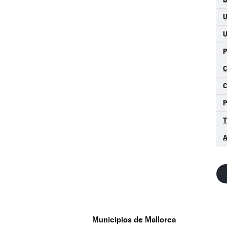
U
P
C
P
A
Municipios de Mallorca