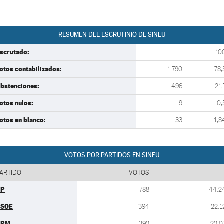
RESUMEN DEL ESCRUTINIO DE SINEU
scrutado:
10
otos contabilizados:
1.790
78,
bstenciones:
496
21,
otos nulos:
9
0,
otos en blanco:
33
1,8
VOTOS POR PARTIDOS EN SINEU
ARTIDO
VOTOS
PP
788
44,2
PSOE
394
22,1
BPM
392
22,0