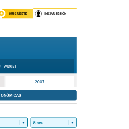
SUSCRÍBETE
INICIAR SESIÓN
S
WIDGET
2007
TONÓMICAS