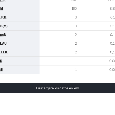
UM
160
8,9
.P.B.
3
0,1
B(M)
3
0,1
enB
2
0,1
CLAU
2
0,1
.I.I.B.
2
0,1
TD
1
0,0
SI
1
0,0
Descárgate los datos en xml