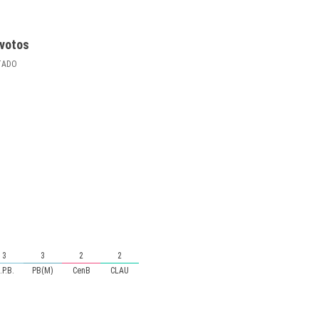
votos
TADO
3
3
2
2
.P.B.
PB(M)
CenB
CLAU