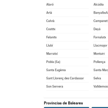
Alaró
Alcúdia
Artà
Banyalbuf
Calvià
Campanet
Costitx
Deyá
Felanitx
Fornalutx
Llubí
Llucmajor
Marratxí
Montuïri
Pobla (Sa)
Pollença
Santa Eugènia
Santa Mar
Sant Llorenç des Cardassar
Selva
Son Servera
Valldemos
Provincias de Baleares