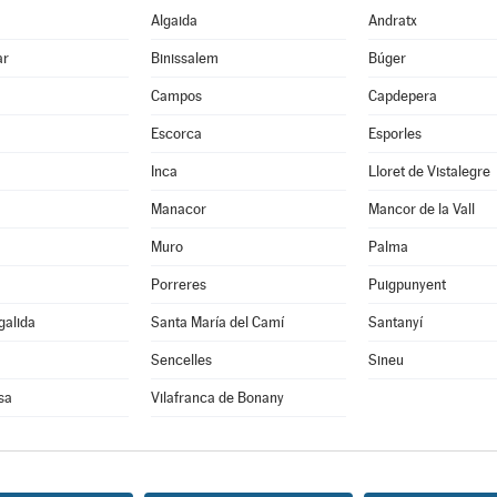
Algaida
Andratx
ar
Binissalem
Búger
Campos
Capdepera
Escorca
Esporles
Inca
Lloret de Vistalegre
Manacor
Mancor de la Vall
Muro
Palma
Porreres
Puigpunyent
galida
Santa María del Camí
Santanyí
Sencelles
Sineu
sa
Vilafranca de Bonany