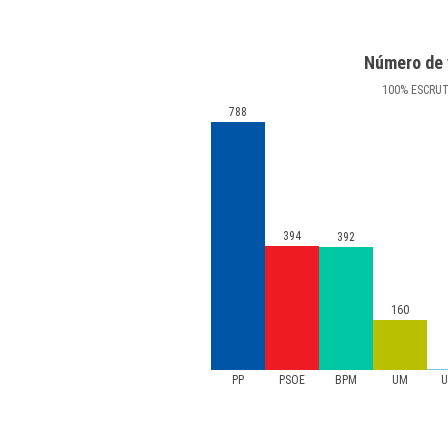
Número de 
100
%
ESCRU
788
394
392
160
PP
PSOE
BPM
UM
U