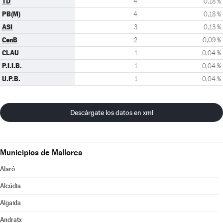
TD
4
0,18 %
PB(M)
4
0,18 %
ASI
3
0,13 %
CenB
2
0,09 %
CLAU
1
0,04 %
P.I.I.B.
1
0,04 %
U.P.B.
1
0,04 %
Descárgate los datos en xml
Municipios de Mallorca
Alaró
Alcúdia
Algaida
Andratx