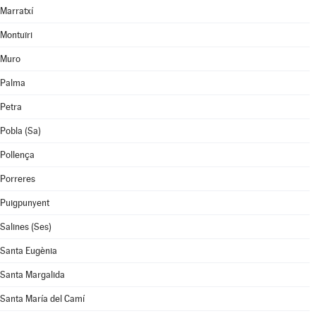
Marratxí
Montuïri
Muro
Palma
Petra
Pobla (Sa)
Pollença
Porreres
Puigpunyent
Salines (Ses)
Santa Eugènia
Santa Margalida
Santa María del Camí