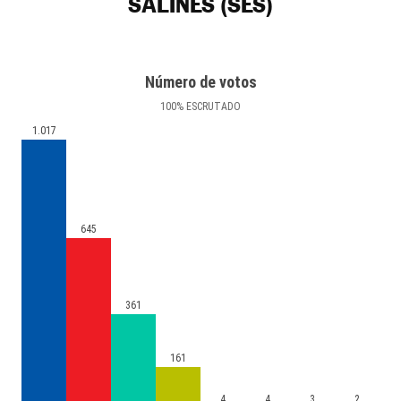
SALINES (SES)
Número de votos
100
%
ESCRUTADO
1.017
645
361
161
4
4
3
2