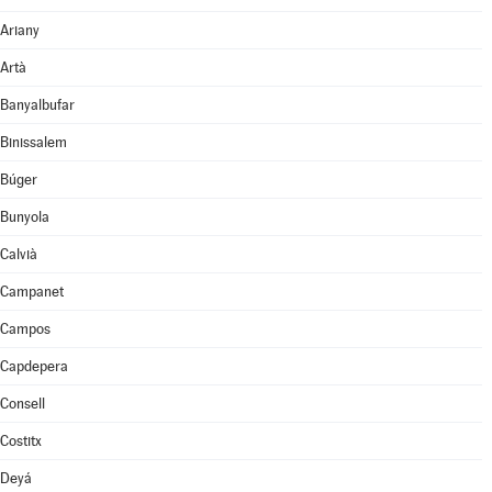
Ariany
Artà
Banyalbufar
Binissalem
Búger
Bunyola
Calvià
Campanet
Campos
Capdepera
Consell
Costitx
Deyá