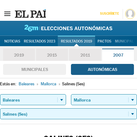
SUSCRÍBETE
26M | Elec
NOTICIAS
RESULTADOS 2023
RESULTADOS 2019
PACTOS
MUNICIPALE
2019
2015
2011
2007
MUNICIPALES
AUTONÓMICAS
Estás en:
Baleares
»
Mallorca
»
Salines (Ses)