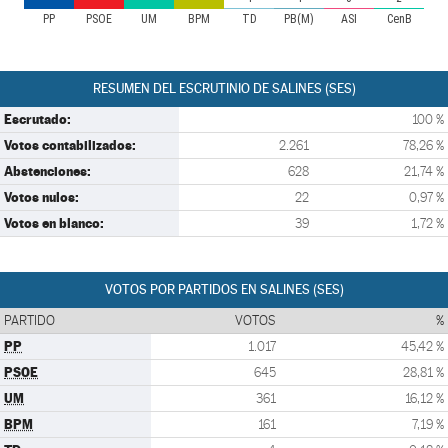
PP
PSOE
UM
BPM
TD
PB(M)
ASI
CenB
RESUMEN DEL ESCRUTINIO DE SALINES (SES)
Escrutado:
100 %
Votos contabilizados:
2.261
78,26 %
Abstenciones:
628
21,74 %
Votos nulos:
22
0,97 %
Votos en blanco:
39
1,72 %
VOTOS POR PARTIDOS EN SALINES (SES)
PARTIDO
VOTOS
%
PP
1.017
45,42 %
PSOE
645
28,81 %
UM
361
16,12 %
BPM
161
7,19 %