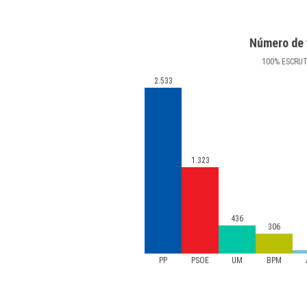
Número de 
100
%
ESCRU
2.533
1.323
436
306
PP
PSOE
UM
BPM