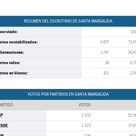
RESUMEN DEL ESCRUTINIO DE SANTA MARGALIDA
scrutado:
10
otos contabilizados:
4.857
73,5
bstenciones:
1.747
26,4
otos nulos:
38
0,7
otos en blanco:
101
2,0
VOTOS POR PARTIDOS EN SANTA MARGALIDA
ARTIDO
VOTOS
PP
2.533
52,5
PSOE
1.323
27,4
UM
436
9,0