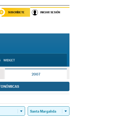
SUSCRÍBETE
INICIAR SESIÓN
S
WIDGET
2007
TONÓMICAS