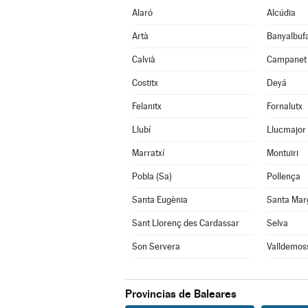
Alaró
Alcúdia
Artà
Banyalbuf
Calvià
Campanet
Costitx
Deyá
Felanitx
Fornalutx
Llubí
Llucmajor
Marratxí
Montuïri
Pobla (Sa)
Pollença
Santa Eugènia
Santa Mar
Sant Llorenç des Cardassar
Selva
Son Servera
Valldemos
Provincias de Baleares