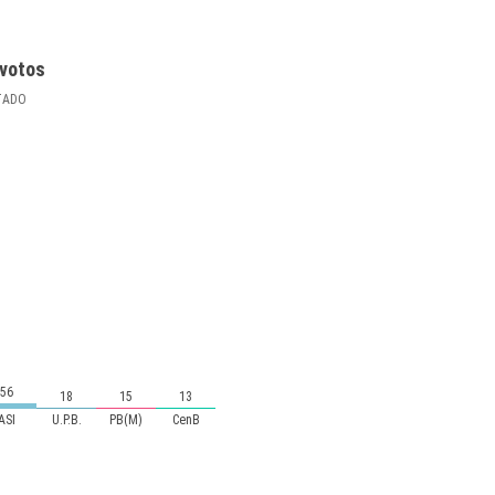
votos
TADO
56
18
15
13
ASI
U.P.B.
PB(M)
CenB