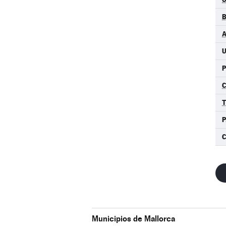
A
U
P
C
P
Municipios de Mallorca