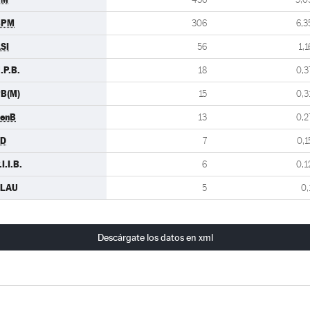
BPM
306
6,3
SI
56
1,1
.P.B.
18
0,3
B(M)
15
0,3
enB
13
0,2
TD
7
0,1
.I.I.B.
6
0,1
CLAU
5
0,
Descárgate los datos en xml