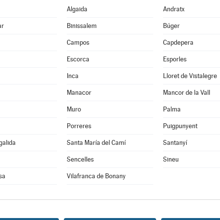
Algaida
Andratx
ar
Binissalem
Búger
Campos
Capdepera
Escorca
Esporles
Inca
Lloret de Vistalegre
Manacor
Mancor de la Vall
Muro
Palma
Porreres
Puigpunyent
galida
Santa María del Camí
Santanyí
Sencelles
Sineu
sa
Vilafranca de Bonany