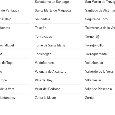
Salvatierra de Santiago
San Martín de Treve
z de Paniagua
Santa Marta de Magasca
Santiago de Alcánta
 el Bajo
Saucedilla
Segura de Toro
Fuentes
Talaván
Talaveruela de la Ve
Tornavacas
Torno (El)
on Miguel
Torre de Santa María
Torrejoncillo
ha
Torreorgaz
Torrequemada
s de Tajo
Valdefuentes
Valdehúncar
po
Valencia de Alcántara
Valverde de la Vera
Campo
Villa del Rey
Villamesías
 de la Vera
Villar del Pedroso
Villar de Plasencia
Montánchez
Zarza la Mayor
Zorita