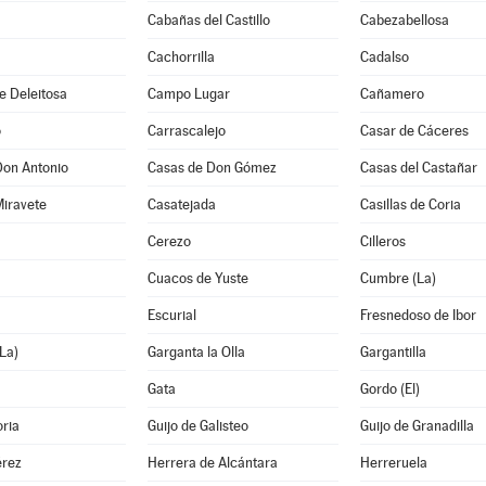
Cabañas del Castillo
Cabezabellosa
Cachorrilla
Cadalso
e Deleitosa
Campo Lugar
Cañamero
o
Carrascalejo
Casar de Cáceres
Don Antonio
Casas de Don Gómez
Casas del Castañar
Miravete
Casatejada
Casillas de Coria
Cerezo
Cilleros
Cuacos de Yuste
Cumbre (La)
Escurial
Fresnedoso de Ibor
La)
Garganta la Olla
Gargantilla
Gata
Gordo (El)
oria
Guijo de Galisteo
Guijo de Granadilla
rez
Herrera de Alcántara
Herreruela