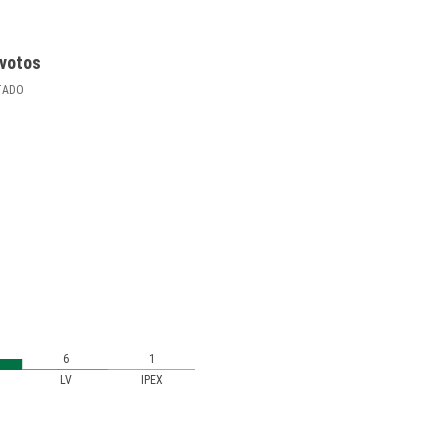
votos
TADO
6
1
LV
IPEX