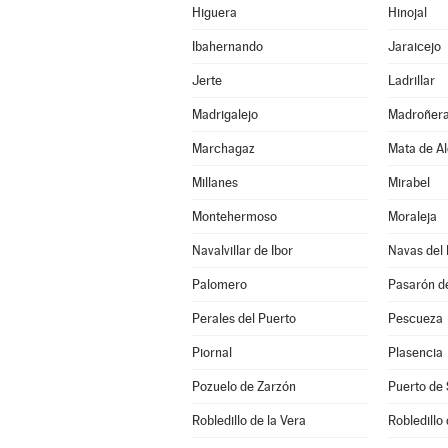
Higuera
Hinojal
Ibahernando
Jaraicejo
Jerte
Ladrillar
Madrigalejo
Madroñer
Marchagaz
Mata de A
Millanes
Mirabel
Montehermoso
Moraleja
Navalvillar de Ibor
Navas del
Palomero
Pasarón de
Perales del Puerto
Pescueza
Piornal
Plasencia
Pozuelo de Zarzón
Puerto de 
Robledillo de la Vera
Robledillo 