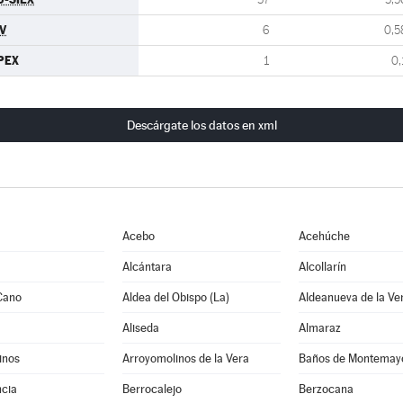
V
6
0,5
PEX
1
0,
Descárgate los datos en xml
Acebo
Acehúche
Alcántara
Alcollarín
Cano
Aldea del Obispo (La)
Aldeanueva de la Ve
Aliseda
Almaraz
inos
Arroyomolinos de la Vera
Baños de Montemay
cia
Berrocalejo
Berzocana