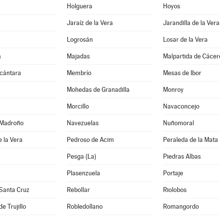
Holguera
Hoyos
Jaraíz de la Vera
Jarandilla de la Vera
Logrosán
Losar de la Vera
a
Majadas
Malpartida de Cácer
lcántara
Membrío
Mesas de Ibor
Mohedas de Granadilla
Monroy
Morcillo
Navaconcejo
 Madroño
Navezuelas
Nuñomoral
 la Vera
Pedroso de Acim
Peraleda de la Mata
Pesga (La)
Piedras Albas
Plasenzuela
Portaje
Santa Cruz
Rebollar
Riolobos
de Trujillo
Robledollano
Romangordo