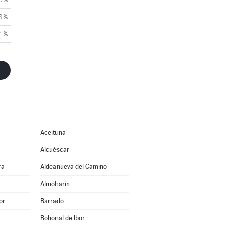
8 %
1 %
Aceituna
Alcuéscar
ra
Aldeanueva del Camino
Almoharín
or
Barrado
Bohonal de Ibor