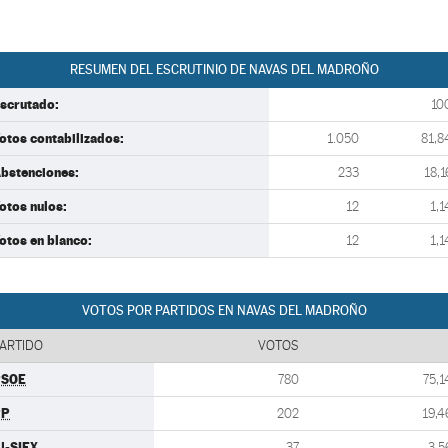
RESUMEN DEL ESCRUTINIO DE NAVAS DEL MADROÑO
scrutado:
10
otos contabilizados:
1.050
81,8
bstenciones:
233
18,1
otos nulos:
12
1,1
otos en blanco:
12
1,1
VOTOS POR PARTIDOS EN NAVAS DEL MADROÑO
ARTIDO
VOTOS
PSOE
780
75,1
PP
202
19,4
U-SIEX
37
3,5