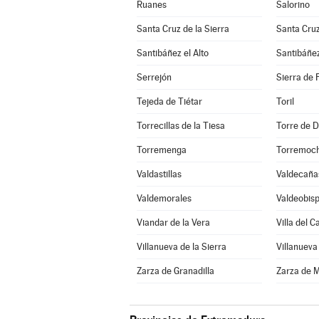
Ruanes
Salorino
Santa Cruz de la Sierra
Santa Cru
Santibáñez el Alto
Santibáñez
Serrejón
Sierra de 
Tejeda de Tiétar
Toril
Torrecillas de la Tiesa
Torre de D
Torremenga
Torremoc
Valdastillas
Valdecaña
Valdemorales
Valdeobis
Viandar de la Vera
Villa del 
Villanueva de la Sierra
Villanueva
Zarza de Granadilla
Zarza de 