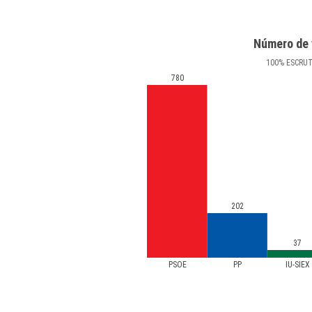
Número de 
100
%
ESCRU
780
202
37
PSOE
PP
IU-SIEX