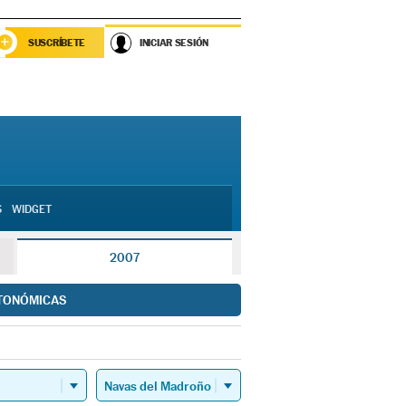
SUSCRÍBETE
INICIAR SESIÓN
S
WIDGET
2007
TONÓMICAS