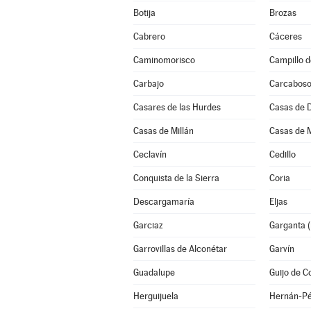
Botija
Brozas
Cabrero
Cáceres
Caminomorisco
Campillo d
Carbajo
Carcabos
Casares de las Hurdes
Casas de 
Casas de Millán
Casas de 
Ceclavín
Cedillo
Conquista de la Sierra
Coria
Descargamaría
Eljas
Garciaz
Garganta (
Garrovillas de Alconétar
Garvín
Guadalupe
Guijo de C
Herguijuela
Hernán-Pé