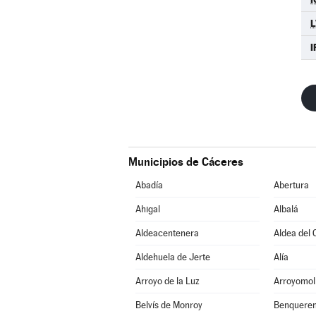
L
I
Municipios de Cáceres
Abadía
Abertura
Ahigal
Albalá
Aldeacentenera
Aldea del 
Aldehuela de Jerte
Alía
Arroyo de la Luz
Arroyomol
Belvís de Monroy
Benqueren