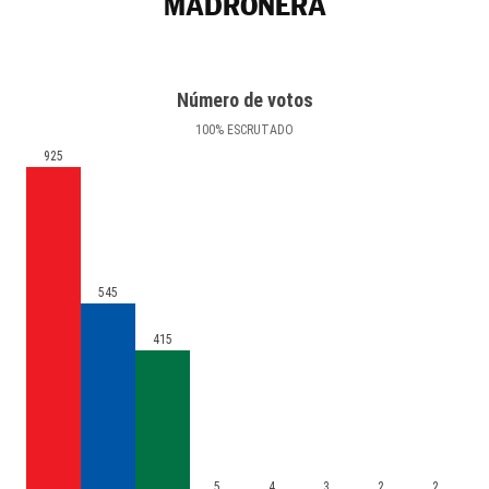
MADROÑERA
Número de votos
100
%
ESCRUTADO
925
545
415
5
4
3
2
2