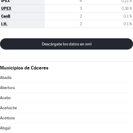
IPEX
4
0,21 %
UPEX
3
0,16 %
CenB
2
0,1 %
I.H.
2
0,1 %
Descárgate los datos en xml
Municipios de Cáceres
Abadía
Abertura
Acebo
Acehúche
Aceituna
Ahigal