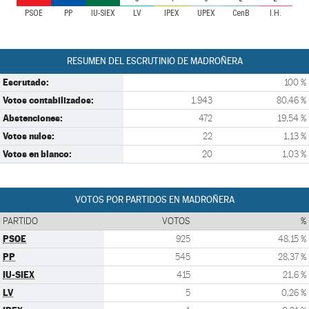
PSOE
PP
IU-SIEX
LV
IPEX
UPEX
CenB
I.H.
RESUMEN DEL ESCRUTINIO DE MADROÑERA
Escrutado:
100 %
Votos contabilizados:
1.943
80,46 %
Abstenciones:
472
19,54 %
Votos nulos:
22
1,13 %
Votos en blanco:
20
1,03 %
VOTOS POR PARTIDOS EN MADROÑERA
PARTIDO
VOTOS
%
PSOE
925
48,15 %
PP
545
28,37 %
IU-SIEX
415
21,6 %
LV
5
0,26 %