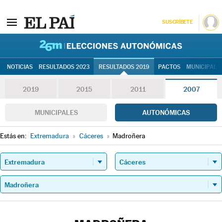
SUSCRÍBETE
26M | Elec
NOTICIAS
RESULTADOS 2023
RESULTADOS 2019
PACTOS
MUNICIPALE
2019
2015
2011
2007
MUNICIPALES
AUTONÓMICAS
Estás en:
Extremadura
»
Cáceres
»
Madroñera