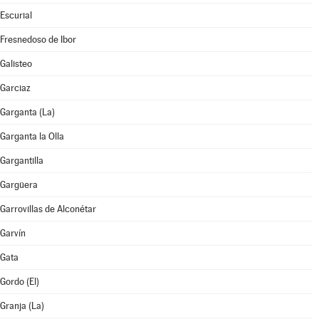
Escurial
Fresnedoso de Ibor
Galisteo
Garciaz
Garganta (La)
Garganta la Olla
Gargantilla
Gargüera
Garrovillas de Alconétar
Garvín
Gata
Gordo (El)
Granja (La)