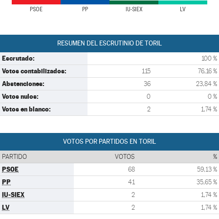
PSOE
PP
IU-SIEX
LV
RESUMEN DEL ESCRUTINIO DE TORIL
Escrutado:
100 %
Votos contabilizados:
115
76,16 %
Abstenciones:
36
23,84 %
Votos nulos:
0
0 %
Votos en blanco:
2
1,74 %
VOTOS POR PARTIDOS EN TORIL
PARTIDO
VOTOS
%
PSOE
68
59,13 %
PP
41
35,65 %
IU-SIEX
2
1,74 %
LV
2
1,74 %