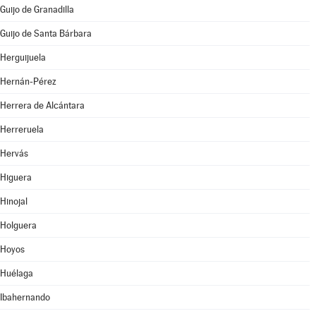
Guijo de Granadilla
Guijo de Santa Bárbara
Herguijuela
Hernán-Pérez
Herrera de Alcántara
Herreruela
Hervás
Higuera
Hinojal
Holguera
Hoyos
Huélaga
Ibahernando