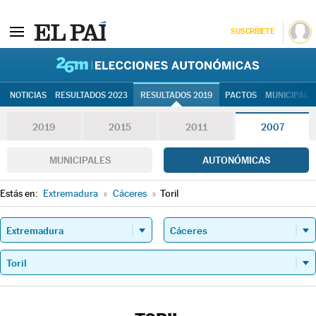
SUSCRÍBETE
26M | Elec
NOTICIAS
RESULTADOS 2023
RESULTADOS 2019
PACTOS
MUNICIPALE
2019
2015
2011
2007
MUNICIPALES
AUTONÓMICAS
Estás en:
Extremadura
»
Cáceres
»
Toril