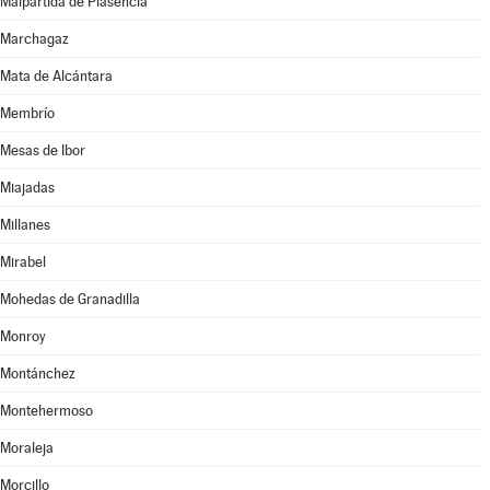
Malpartida de Plasencia
Marchagaz
Mata de Alcántara
Membrío
Mesas de Ibor
Miajadas
Millanes
Mirabel
Mohedas de Granadilla
Monroy
Montánchez
Montehermoso
Moraleja
Morcillo