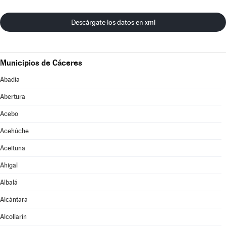
Descárgate los datos en xml
Municipios de Cáceres
Abadía
Abertura
Acebo
Acehúche
Aceituna
Ahigal
Albalá
Alcántara
Alcollarín