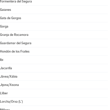
Formentera del Segura
Gaianes
Gata de Gorgos
Gorga
Granja de Rocamora
Guardamar del Segura
Hondón de los Frailes
Ibi
Jacarilla
Jávea/Xàbia
Jijona/Xixona
Llíber
Lorcha/Orxa (L')
Millena