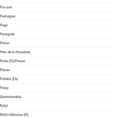
Parcent
Pedreguer
Pego
Penàguila
Petrer
Pilar de la Horadada
Pinós (El)/Pinoso
Planes
Poblets (Els)
Polop
Quatretondeta
Rafal
Ràfol d'Almúnia (El)