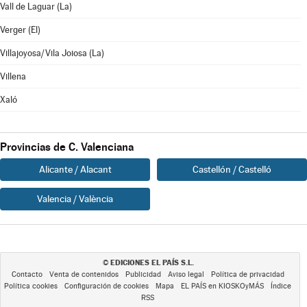
Vall de Laguar (La)
Verger (El)
Villajoyosa/Vila Joiosa (La)
Villena
Xaló
Provincias de C. Valenciana
Alicante / Alacant
Castellón / Castelló
Valencia / València
EDICIONES EL PAÍS S.L.
©
Contacto
Venta de contenidos
Publicidad
Aviso legal
Política de privacidad
Política cookies
Configuración de cookies
Mapa
EL PAÍS en KIOSKOyMÁS
Índice
RSS