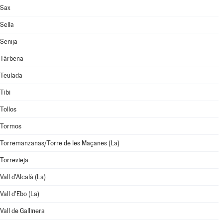
Sax
Sella
Senija
Tàrbena
Teulada
Tibi
Tollos
Tormos
Torremanzanas/Torre de les Maçanes (La)
Torrevieja
Vall d'Alcalà (La)
Vall d'Ebo (La)
Vall de Gallinera