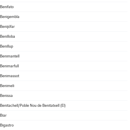
Benifato
Benigembla
Benijófar
Benilloba
Benillup
Benimantell
Benimarfull
Benimassot
Benimeli
Benissa
Benitachell/Poble Nou de Benitatxell (El)
Biar
Bigastro