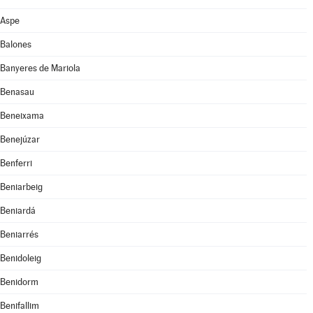
Aspe
Balones
Banyeres de Mariola
Benasau
Beneixama
Benejúzar
Benferri
Beniarbeig
Beniardá
Beniarrés
Benidoleig
Benidorm
Benifallim