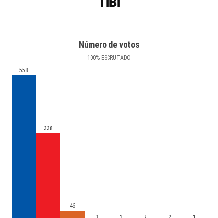
TIBI
Número de votos
100
%
ESCRUTADO
558
338
46
3
3
2
2
1