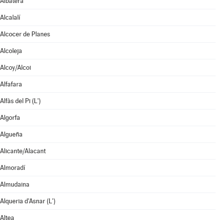
Albatera
Alcalalí
Alcocer de Planes
Alcoleja
Alcoy/Alcoi
Alfafara
Alfàs del Pi (L')
Algorfa
Algueña
Alicante/Alacant
Almoradí
Almudaina
Alqueria d'Asnar (L')
Altea