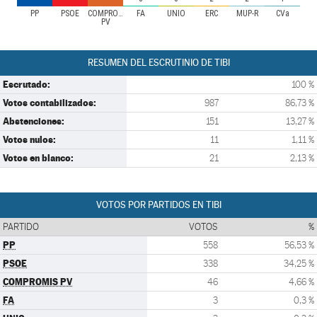
PP
PSOE
COMPROMIS
FA
UNIO
ERC
MUP-R
CVa
PV
RESUMEN DEL ESCRUTINIO DE TIBI
Escrutado:
100 %
Votos contabilizados:
987
86,73 %
Abstenciones:
151
13,27 %
Votos nulos:
11
1,11 %
Votos en blanco:
21
2,13 %
VOTOS POR PARTIDOS EN TIBI
PARTIDO
VOTOS
%
PP
558
56,53 %
PSOE
338
34,25 %
COMPROMIS PV
46
4,66 %
FA
3
0,3 %