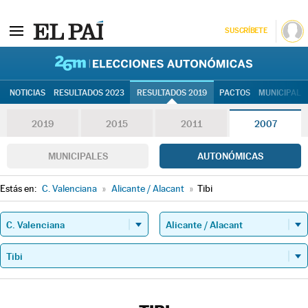
SUSCRÍBETE
26M | Elec
NOTICIAS
RESULTADOS 2023
RESULTADOS 2019
PACTOS
MUNICIPALE
2019
2015
2011
2007
MUNICIPALES
AUTONÓMICAS
Estás en:
C. Valenciana
»
Alicante / Alacant
»
Tibi