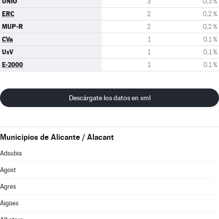
UNIO
3
0,3 %
ERC
2
0,2 %
MUP-R
2
0,2 %
CVa
1
0,1 %
UxV
1
0,1 %
E-2000
1
0,1 %
Descárgate los datos en xml
Municipios de Alicante / Alacant
Adsubia
Agost
Agres
Aigües