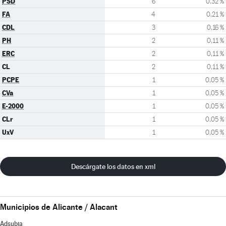
PSD
6
0,32 %
FA
4
0,21 %
CDL
3
0,16 %
PH
2
0,11 %
ERC
2
0,11 %
CL
2
0,11 %
PCPE
1
0,05 %
CVa
1
0,05 %
E-2000
1
0,05 %
CLr
1
0,05 %
UxV
1
0,05 %
Descárgate los datos en xml
Municipios de Alicante / Alacant
Adsubia