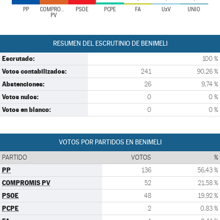
PP
COMPROMIS
PSOE
PCPE
FA
UxV
UNIO
PV
RESUMEN DEL ESCRUTINIO DE BENIMELI
Escrutado:
100 %
Votos contabilizados:
241
90,26 %
Abstenciones:
26
9,74 %
Votos nulos:
0
0 %
Votos en blanco:
0
0 %
VOTOS POR PARTIDOS EN BENIMELI
PARTIDO
VOTOS
%
PP
136
56,43 %
COMPROMIS PV
52
21,58 %
PSOE
48
19,92 %
PCPE
2
0,83 %