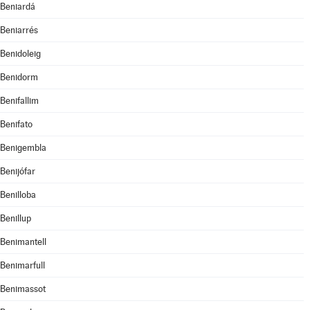
Beniardá
Beniarrés
Benidoleig
Benidorm
Benifallim
Benifato
Benigembla
Benijófar
Benilloba
Benillup
Benimantell
Benimarfull
Benimassot