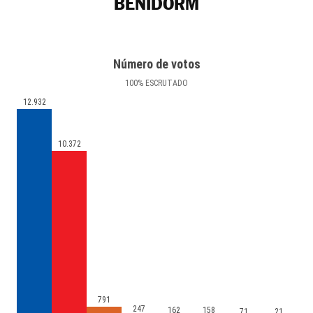
BENIDORM
Número de votos
100
%
ESCRUTADO
12.932
10.372
791
247
162
158
71
21