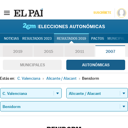
SUSCRÍBETE
26M | Elec
NOTICIAS
RESULTADOS 2023
RESULTADOS 2019
PACTOS
MUNICIPALE
2019
2015
2011
2007
MUNICIPALES
AUTONÓMICAS
Estás en:
C. Valenciana
»
Alicante / Alacant
»
Benidorm