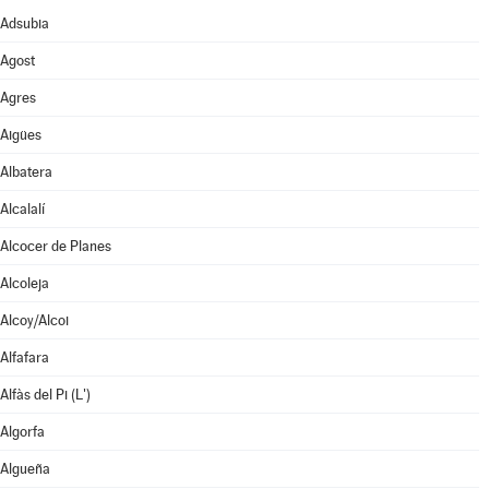
Adsubia
Agost
Agres
Aigües
Albatera
Alcalalí
Alcocer de Planes
Alcoleja
Alcoy/Alcoi
Alfafara
Alfàs del Pi (L')
Algorfa
Algueña