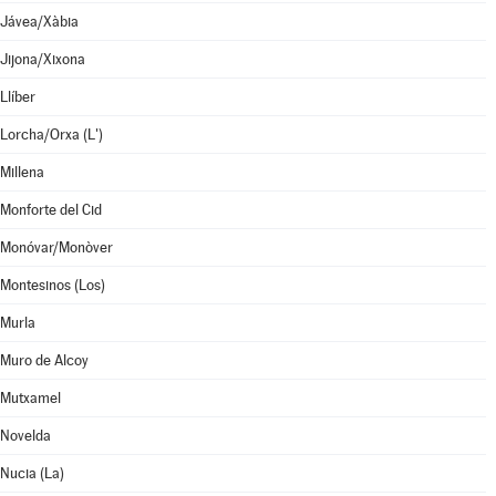
Jávea/Xàbia
Jijona/Xixona
Llíber
Lorcha/Orxa (L')
Millena
Monforte del Cid
Monóvar/Monòver
Montesinos (Los)
Murla
Muro de Alcoy
Mutxamel
Novelda
Nucia (La)