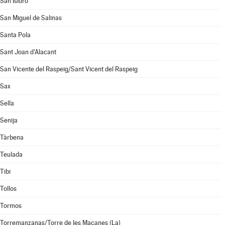
San Isidro
San Miguel de Salinas
Santa Pola
Sant Joan d'Alacant
San Vicente del Raspeig/Sant Vicent del Raspeig
Sax
Sella
Senija
Tàrbena
Teulada
Tibi
Tollos
Tormos
Torremanzanas/Torre de les Maçanes (La)