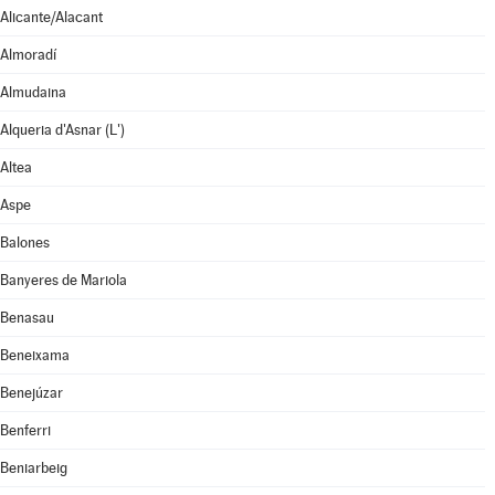
Alicante/Alacant
Almoradí
Almudaina
Alqueria d'Asnar (L')
Altea
Aspe
Balones
Banyeres de Mariola
Benasau
Beneixama
Benejúzar
Benferri
Beniarbeig