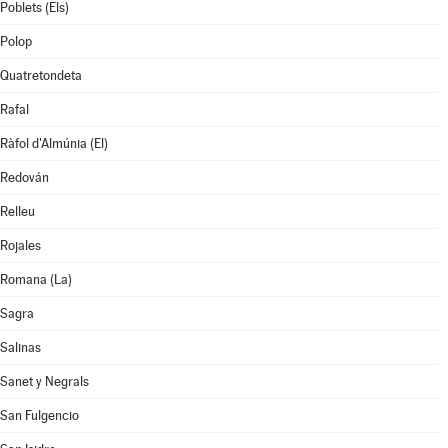
Poblets (Els)
Polop
Quatretondeta
Rafal
Ràfol d'Almúnia (El)
Redován
Relleu
Rojales
Romana (La)
Sagra
Salinas
Sanet y Negrals
San Fulgencio