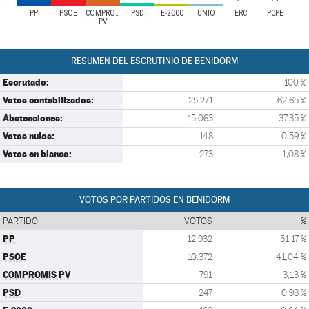
PP
PSOE
COMPROMIS
PSD
E-2000
UNIO
ERC
PCPE
PV
RESUMEN DEL ESCRUTINIO DE BENIDORM
Escrutado:
100 %
Votos contabilizados:
25.271
62,65 %
Abstenciones:
15.063
37,35 %
Votos nulos:
148
0,59 %
Votos en blanco:
273
1,08 %
VOTOS POR PARTIDOS EN BENIDORM
PARTIDO
VOTOS
%
PP
12.932
51,17 %
PSOE
10.372
41,04 %
COMPROMIS PV
791
3,13 %
PSD
247
0,98 %