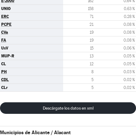
E-2000
162
0,64 %
UNIO
158
0,63 %
ERC
71
0,28 %
PCPE
21
0,08 %
CVa
19
0,08 %
FA
19
0,08 %
UxV
15
0,06 %
MUP-R
13
0,05 %
CL
12
0,05 %
PH
8
0,03 %
CDL
5
0,02 %
CLr
5
0,02 %
Descárgate los datos en xml
Municipios de Alicante / Alacant