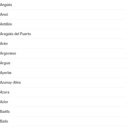
Angüés
Ansó
Antillón
Aragüés del Puerto
Arén
Argavieso
Arguis
Ayerbe
Azanuy-Alins
Azara
Azlor
Baélls
Bailo