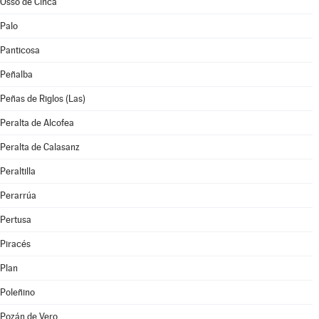
Osso de Cinca
Palo
Panticosa
Peñalba
Peñas de Riglos (Las)
Peralta de Alcofea
Peralta de Calasanz
Peraltilla
Perarrúa
Pertusa
Piracés
Plan
Poleñino
Pozán de Vero