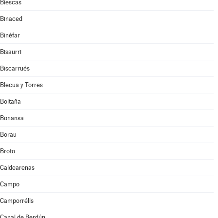
Biescas
Binaced
Binéfar
Bisaurri
Biscarrués
Blecua y Torres
Boltaña
Bonansa
Borau
Broto
Caldearenas
Campo
Camporrélls
Canal de Berdún