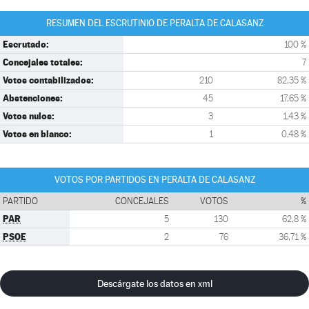
RESUMEN DEL ESCRUTINIO DE PERALTA DE CALASANZ
Escrutado:
100 %
Concejales totales:
7
Votos contabilizados:
210
82,35 %
Abstenciones:
45
17,65 %
Votos nulos:
3
1,43 %
Votos en blanco:
1
0,48 %
VOTOS POR PARTIDOS EN PERALTA DE CALASANZ
PARTIDO
CONCEJALES
VOTOS
%
PAR
5
130
62,8 %
PSOE
2
76
36,71 %
Descárgate los datos en xml