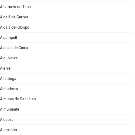
Alberuela de Tubo
Alcalá de Gurrea
Alcalá del Obispo
Alcampell
Alcolea de Cinca
Alcubierre
Alerre
Alfántega
Almudévar
Almunia de San Juan
Almuniente
Alquézar
Altorricón