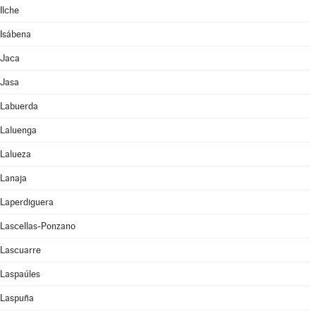
Ilche
Isábena
Jaca
Jasa
Labuerda
Laluenga
Lalueza
Lanaja
Laperdiguera
Lascellas-Ponzano
Lascuarre
Laspaúles
Laspuña