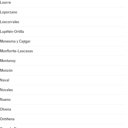
Loarre
Loporzano
Loscorrales
Lupiñén-Ortilla
Monesma y Cajigar
Monflorite-Lascasas
Montanuy
Monzón
Naval
Novales
Nueno
Olvena
Ontiñena