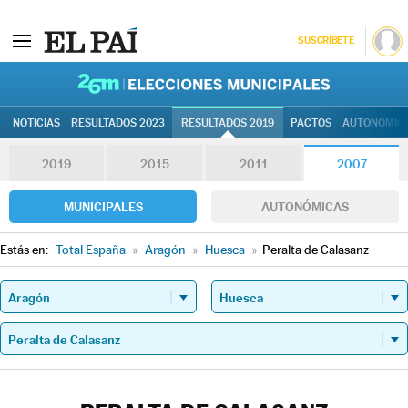
SUSCRÍBETE
26M | Elec
NOTICIAS
RESULTADOS 2023
RESULTADOS 2019
PACTOS
AUTONÓMIC
2019
2015
2011
2007
MUNICIPALES
AUTONÓMICAS
Estás en:
Total España
»
Aragón
»
Huesca
»
Peralta de Calasanz