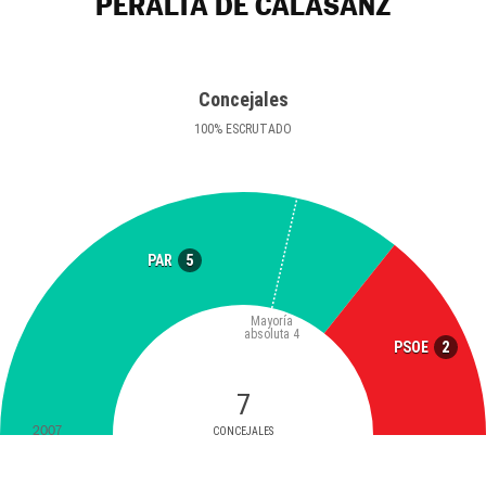
PERALTA DE CALASANZ
Concejales
100
%
ESCRUTADO
5
PAR
Mayoría
absoluta
4
2
PSOE
7
2007
CONCEJALES