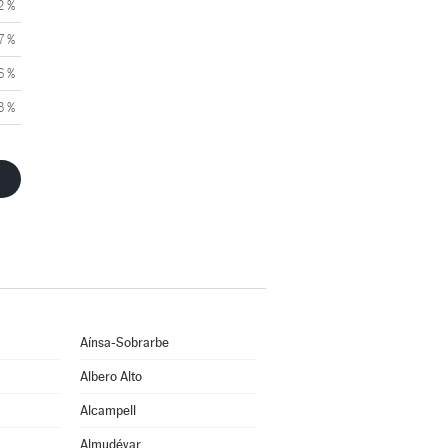
2 %
7 %
6 %
3 %
Aínsa-Sobrarbe
Albero Alto
Alcampell
Almudévar