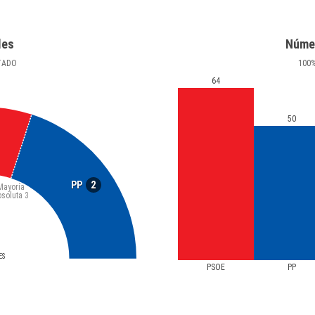
les
Núme
TADO
100
64
50
2
PP
Mayoría
bsoluta
3
ES
PSOE
PP