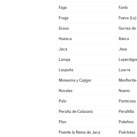
Fago
Fanlo
Fraga
Fueva (La)
Graus
Gurrea de 
Huesca
Ibieca
Jaca
Jasa
Lanaja
Laperdigu
Laspuña
Loarre
Monesma y Cajigar
Monflorit
Novales
Nueno
Palo
Panticosa
Peralta de Calasanz
Peraltilla
Plan
Poleñino
Puente la Reina de Jaca
Puértolas