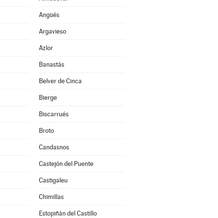
Angüés
Argavieso
Azlor
Banastás
Belver de Cinca
Bierge
Biscarrués
Broto
Candasnos
Castejón del Puente
Castigaleu
Chimillas
Estopiñán del Castillo