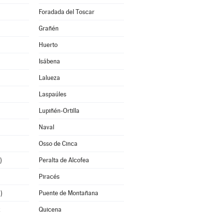
Foradada del Toscar
Grañén
Huerto
Isábena
Lalueza
Laspaúles
Lupiñén-Ortilla
Naval
Osso de Cinca
)
Peralta de Alcofea
Piracés
)
Puente de Montañana
z
Quicena