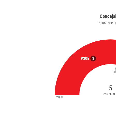
Conceja
100
%
ESCRU
3
PSOE
a
5
CONCEJAL
2007