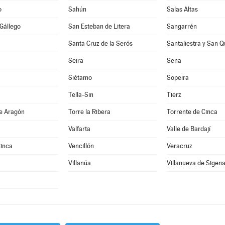
o
Sahún
Salas Altas
 Gállego
San Esteban de Litera
Sangarrén
Santa Cruz de la Serós
Santaliestra y San Q
Seira
Sena
Siétamo
Sopeira
Tella-Sin
Tierz
de Aragón
Torre la Ribera
Torrente de Cinca
Valfarta
Valle de Bardají
Cinca
Vencillón
Veracruz
Villanúa
Villanueva de Sigen