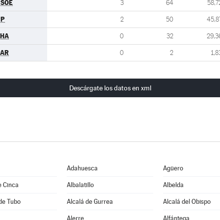
PSOE
3
64
58,7
PP
2
50
45,8
CHA
0
32
29,3
PAR
0
2
1,8
Descárgate los datos en xml
Adahuesca
Agüero
e Cinca
Albalatillo
Albelda
de Tubo
Alcalá de Gurrea
Alcalá del Obispo
Alerre
Alfántega