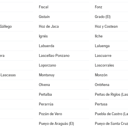
Fiscal
Fonz
Gistaín
Grado (El)
Gállego
Hoz de Jaca
Hoz y Costean
Igriés
Ilche
Labuerda
Laluenga
era
Lascellas-Ponzano
Lascuarre
Loporzano
Loscorrales
e-Lascasas
Montanuy
Monzón
Olvena
Ontiñena
Peñalba
Peñas de Riglos (Las
Perarrúa
Pertusa
Pozán de Vero
Puebla de Castro (La
Pueyo de Araguás (El)
Pueyo de Santa Cru