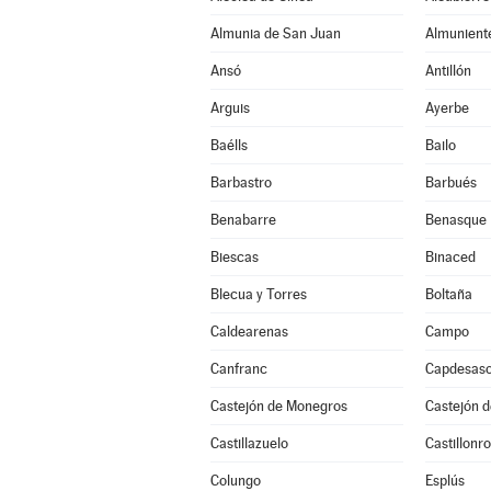
Almunia de San Juan
Almunient
Ansó
Antillón
Arguis
Ayerbe
Baélls
Bailo
Barbastro
Barbués
Benabarre
Benasque
Biescas
Binaced
Blecua y Torres
Boltaña
Caldearenas
Campo
Canfranc
Capdesas
Castejón de Monegros
Castejón d
Castillazuelo
Castillonr
Colungo
Esplús