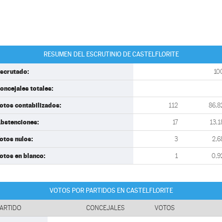
RESUMEN DEL ESCRUTINIO DE CASTELFLORITE
scrutado:
10
oncejales totales:
otos contabilizados:
112
86,8
bstenciones:
17
13,1
otos nulos:
3
2,6
otos en blanco:
1
0,9
VOTOS POR PARTIDOS EN CASTELFLORITE
ARTIDO
CONCEJALES
VOTOS