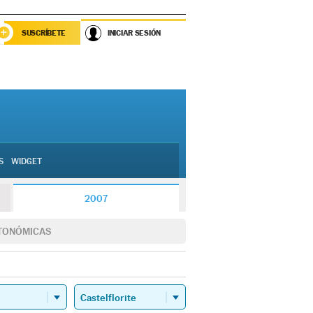
SUSCRÍBETE
INICIAR SESIÓN
S
WIDGET
2007
TONÓMICAS