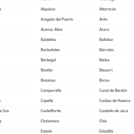
e
Alquézar
Altorricón
Aragüés del Puerto
Arén
Azanuy-Alins
Azara
Baldellou
Ballobar
Barbuñales
Bárcabo
Berbegal
Bielsa
Binéfar
Bisaurri
Bonansa
Borau
Camporrélls
Canal de Berdún
o
Capella
Casbas de Huesca
e Sos
Castelflorite
Castiello de Jaca
oy
Chalamera
Chía
Estada
Estadilla