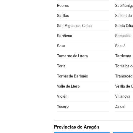
Robres
Sabiñánig
Salillas
Sallent de
San Miguel del Cinca
Santa Cilia
Sariñena
Secastilla
Sesa
Sesué
Tamarite de Litera
Tardienta
Torla
Torralba 
Torres de Barbués
Tramaced
Valle de Lierp
Velilla de 
Vicién
Villanova
Yésero
Zaidín
Provincias de Aragón