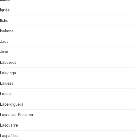
Igriés
Ilche
Isábena
Jaca
Jasa
Labuerda
Laluenga
Lalueza
Lanaja
Laperdiguera
Lascellas-Ponzano
Lascuarre
Laspaúles