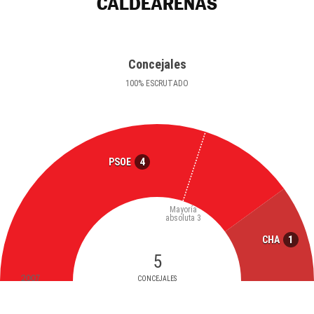
CALDEARENAS
Concejales
100
%
ESCRUTADO
4
PSOE
Mayoría
absoluta
3
1
CHA
5
2007
CONCEJALES