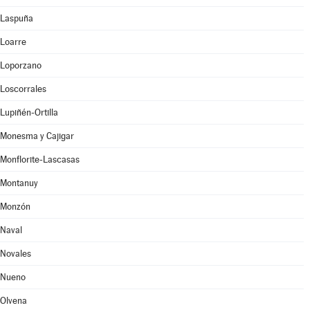
Laspuña
Loarre
Loporzano
Loscorrales
Lupiñén-Ortilla
Monesma y Cajigar
Monflorite-Lascasas
Montanuy
Monzón
Naval
Novales
Nueno
Olvena