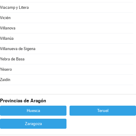
Viacamp y Litera
Vicién
Villanova
Villanúa
Villanueva de Sigena
Yebra de Basa
Yésero
Zaidín
Provincias de Aragón
Huesca
Teruel
Zaragoza