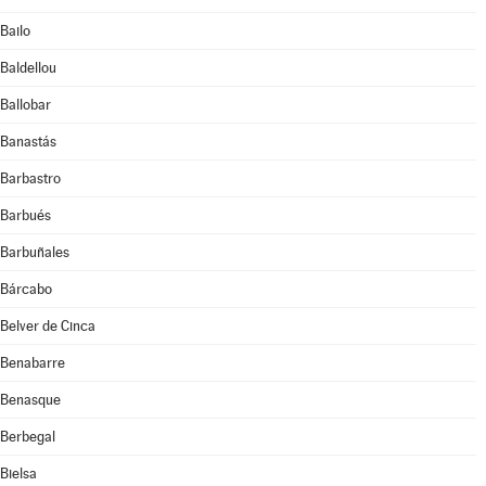
Bailo
Baldellou
Ballobar
Banastás
Barbastro
Barbués
Barbuñales
Bárcabo
Belver de Cinca
Benabarre
Benasque
Berbegal
Bielsa