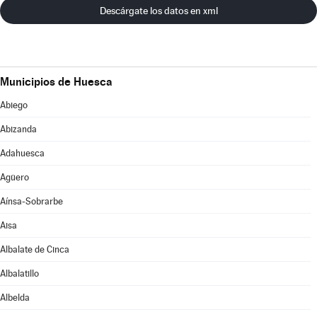
Descárgate los datos en xml
Municipios de Huesca
Abiego
Abizanda
Adahuesca
Agüero
Aínsa-Sobrarbe
Aisa
Albalate de Cinca
Albalatillo
Albelda