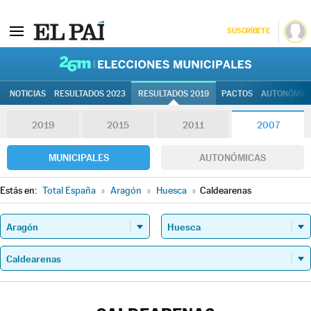
SUSCRÍBETE
26M | Elec
NOTICIAS
RESULTADOS 2023
RESULTADOS 2019
PACTOS
AUTONÓMIC
2019
2015
2011
2007
MUNICIPALES
AUTONÓMICAS
Estás en:
Total España
»
Aragón
»
Huesca
»
Caldearenas