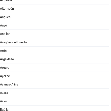
Alquézar
Altorricón
Angüés
Ansó
Antillón
Aragüés del Puerto
Arén
Argavieso
Arguis
Ayerbe
Azanuy-Alins
Azara
Azlor
Baélls