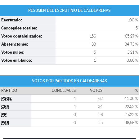
RESUMEN DEL ESCRUTINIO DE CALDEARENAS
Escrutado:
100 %
Concejales totales:
5
Votos contabilizados:
156
65,27 %
Abstenciones:
83
34,73 %
Votos nulos:
5
3,21 %
Votos en blanco:
1
0,66 %
VOTOS POR PARTIDOS EN CALDEARENAS
PARTIDO
CONCEJALES
VOTOS
%
PSOE
4
62
41,06 %
CHA
1
34
22,52 %
PP
0
26
17,22 %
PAR
0
25
16,56 %