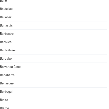
Bailo
Baldellou
Ballobar
Banastás
Barbastro
Barbués
Barbuñales
Bárcabo
Belver de Cinca
Benabarre
Benasque
Berbegal
Bielsa
Bierge