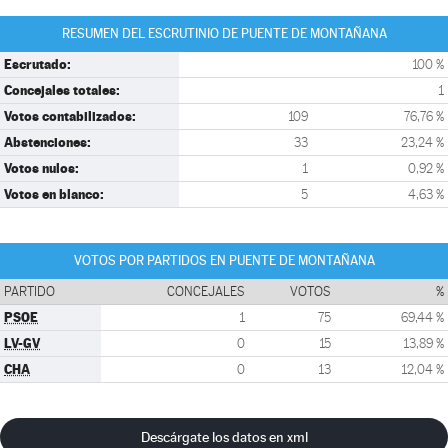
RESUMEN DEL ESCRUTINIO DE PUENTE DE MONTAÑANA
Escrutado:
100 %
Concejales totales:
1
Votos contabilizados:
109
76,76 %
Abstenciones:
33
23,24 %
Votos nulos:
1
0,92 %
Votos en blanco:
5
4,63 %
VOTOS POR PARTIDOS EN PUENTE DE MONTAÑANA
PARTIDO
CONCEJALES
VOTOS
%
PSOE
1
75
69,44 %
LV-GV
0
15
13,89 %
CHA
0
13
12,04 %
Descárgate los datos en xml