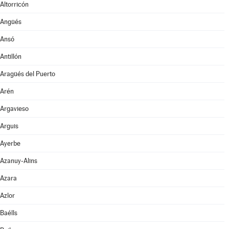
Altorricón
Angüés
Ansó
Antillón
Aragüés del Puerto
Arén
Argavieso
Arguis
Ayerbe
Azanuy-Alins
Azara
Azlor
Baélls