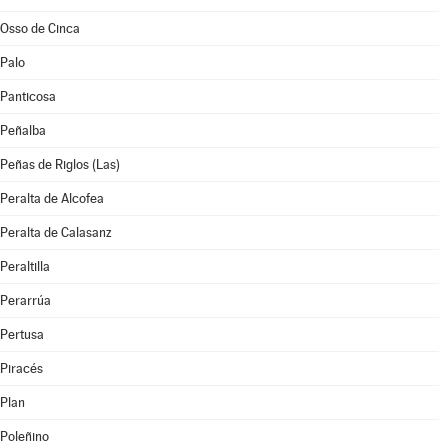
Osso de Cinca
Palo
Panticosa
Peñalba
Peñas de Riglos (Las)
Peralta de Alcofea
Peralta de Calasanz
Peraltilla
Perarrúa
Pertusa
Piracés
Plan
Poleñino