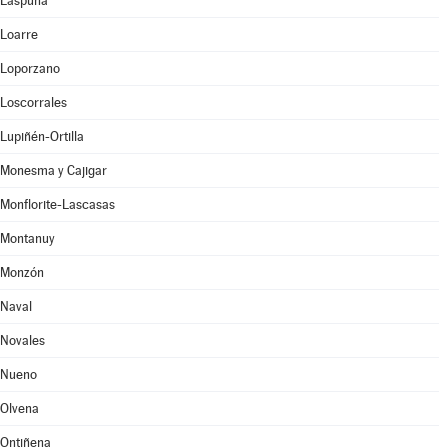
Laspuña
Loarre
Loporzano
Loscorrales
Lupiñén-Ortilla
Monesma y Cajigar
Monflorite-Lascasas
Montanuy
Monzón
Naval
Novales
Nueno
Olvena
Ontiñena