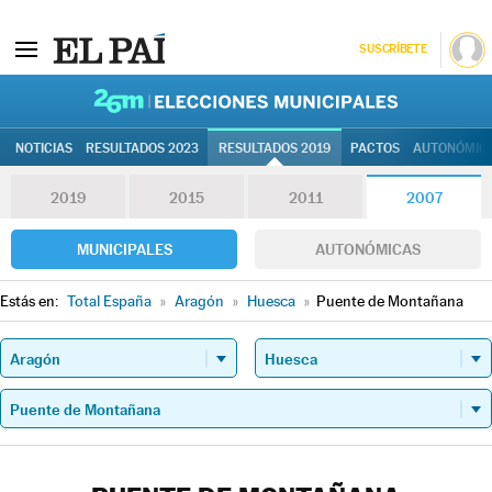
SUSCRÍBETE
26M | Elec
NOTICIAS
RESULTADOS 2023
RESULTADOS 2019
PACTOS
AUTONÓMIC
2019
2015
2011
2007
MUNICIPALES
AUTONÓMICAS
Estás en:
Total España
»
Aragón
»
Huesca
»
Puente de Montañana