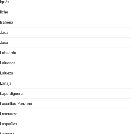
Igriés
Ilche
Isábena
Jaca
Jasa
Labuerda
Laluenga
Lalueza
Lanaja
Laperdiguera
Lascellas-Ponzano
Lascuarre
Laspaúles