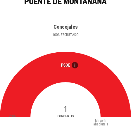
PUENTE DE MONTAÑANA
Concejales
100
%
ESCRUTADO
1
PSOE
1
2007
CONCEJALES
Mayoría
absoluta
1