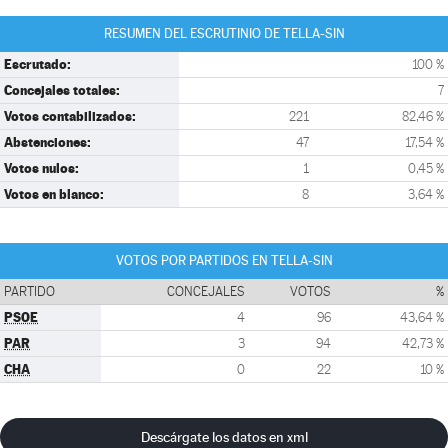
RESUMEN DEL ESCRUTINIO DE TELLA-SIN
Escrutado:
100 %
Concejales totales:
7
Votos contabilizados:
221
82,46 %
Abstenciones:
47
17,54 %
Votos nulos:
1
0,45 %
Votos en blanco:
8
3,64 %
VOTOS POR PARTIDOS EN TELLA-SIN
PARTIDO
CONCEJALES
VOTOS
%
PSOE
4
96
43,64 %
PAR
3
94
42,73 %
CHA
0
22
10 %
Descárgate los datos en xml