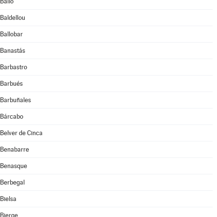
Bailo
Baldellou
Ballobar
Banastás
Barbastro
Barbués
Barbuñales
Bárcabo
Belver de Cinca
Benabarre
Benasque
Berbegal
Bielsa
Bierge