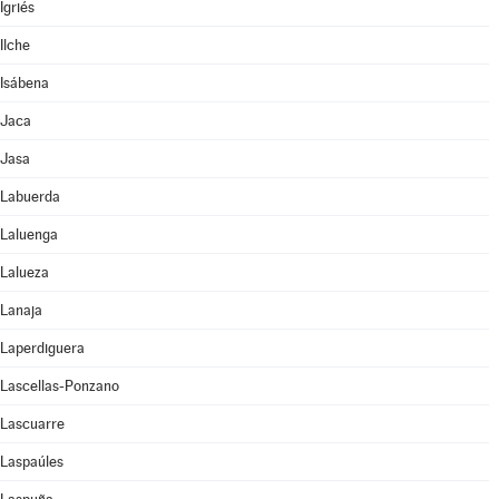
Igriés
Ilche
Isábena
Jaca
Jasa
Labuerda
Laluenga
Lalueza
Lanaja
Laperdiguera
Lascellas-Ponzano
Lascuarre
Laspaúles