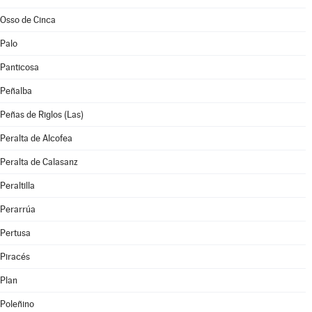
Osso de Cinca
Palo
Panticosa
Peñalba
Peñas de Riglos (Las)
Peralta de Alcofea
Peralta de Calasanz
Peraltilla
Perarrúa
Pertusa
Piracés
Plan
Poleñino