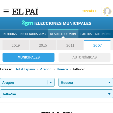
SUSCRÍBETE
26M | Elec
NOTICIAS
RESULTADOS 2023
RESULTADOS 2019
PACTOS
AUTONÓMIC
2019
2015
2011
2007
MUNICIPALES
AUTONÓMICAS
Estás en:
Total España
»
Aragón
»
Huesca
»
Tella-Sin