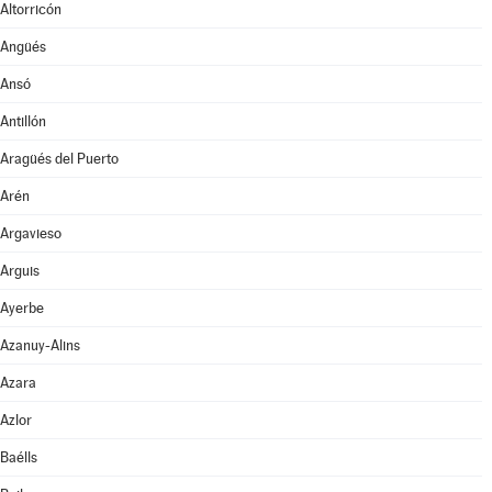
Altorricón
Angüés
Ansó
Antillón
Aragüés del Puerto
Arén
Argavieso
Arguis
Ayerbe
Azanuy-Alins
Azara
Azlor
Baélls