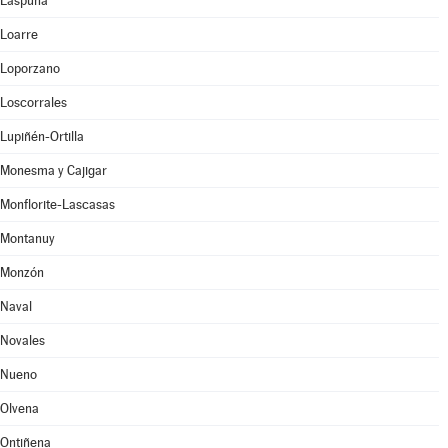
Laspuña
Loarre
Loporzano
Loscorrales
Lupiñén-Ortilla
Monesma y Cajigar
Monflorite-Lascasas
Montanuy
Monzón
Naval
Novales
Nueno
Olvena
Ontiñena