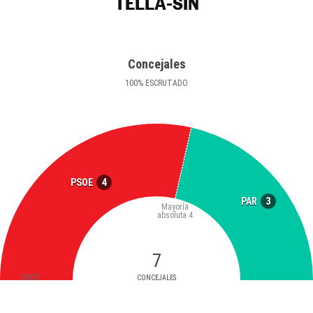
TELLA-SIN
Concejales
100
%
ESCRUTADO
4
PSOE
3
PAR
Mayoría
absoluta
4
7
2007
CONCEJALES