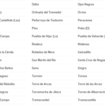
Odón
Ojos Negros
s)
Orihuela del Tremedal
Orrios
Castellote (Las)
Peñarroya de Tastavins
Peracense
Plou
Pobo (El)
l Campo
Puebla de Híjar (La)
Puebla de Valverde (
Riodeva
Ródenas
e la Cérida
Rubielos de Mora
Salcedillo
ín
San Martín del Río
Santa Cruz de Nogu
 los Baños
Seno
Singra
segoso
Tormón
Tornos
del Rebollar
Torre de Arcas
Torre de las Arcas
Negros
Torremocha de Jiloca
Torres de Albarracín
l Campo
Tramacastiel
Tramacastilla