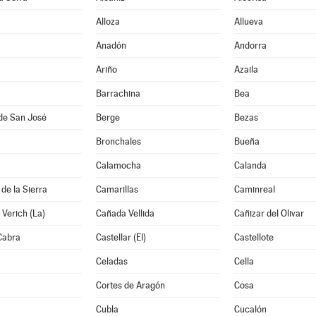
Alloza
Allueva
Anadón
Andorra
Ariño
Azaila
Barrachina
Bea
de San José
Berge
Bezas
Bronchales
Bueña
Calamocha
Calanda
de la Sierra
Camarillas
Caminreal
Verich (La)
Cañada Vellida
Cañizar del Olivar
Cabra
Castellar (El)
Castellote
Celadas
Cella
Cortes de Aragón
Cosa
Cubla
Cucalón