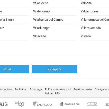
Valacloche
Valbona
es
Valdeltormo
Valderrobres
e la Sierra
Villafranca del Campo
Villahermosa del C
Salz
Villarluengo
Villarquemado
Vinaceite
Visiedo
Teruel
Zaragoza
contenidos
Publicidad
Aviso legal
Política de privacidad
Política cookies
Configuraci
Índice
RSS