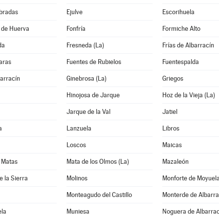
bradas
Ejulve
Escorihuela
 de Huerva
Fonfría
Formiche Alto
da
Fresneda (La)
Frías de Albarracín
aras
Fuentes de Rubielos
Fuentespalda
arracín
Ginebrosa (La)
Griegos
Hinojosa de Jarque
Hoz de la Vieja (La)
Jarque de la Val
Jatiel
a
Lanzuela
Libros
Loscos
Maicas
 Matas
Mata de los Olmos (La)
Mazaleón
e la Sierra
Molinos
Monforte de Moyuel
Monteagudo del Castillo
Monterde de Albarra
la
Muniesa
Noguera de Albarrac