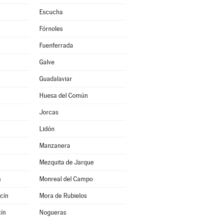
Escucha
Fórnoles
Fuenferrada
Galve
Guadalaviar
Huesa del Común
Jorcas
Lidón
Manzanera
Mezquita de Jarque
a
Monreal del Campo
cín
Mora de Rubielos
ín
Nogueras