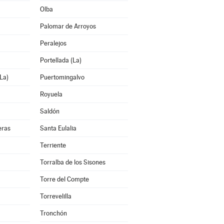
Olba
Palomar de Arroyos
Peralejos
Portellada (La)
La)
Puertomingalvo
Royuela
Saldón
eras
Santa Eulalia
Terriente
Torralba de los Sisones
Torre del Compte
Torrevelilla
Tronchón