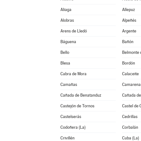
Aliaga
Allepuz
Alobras
Alpeñés
Arens de Lledó
Argente
Báguena
Bañón
Bello
Belmonte 
Blesa
Bordón
Cabra de Mora
Calaceite
Camañas
Camarena 
Cañada de Benatanduz
Cañada de 
Castejón de Tornos
Castel de 
Castelserás
Cedrillas
Codoñera (La)
Corbalán
Crivillén
Cuba (La)