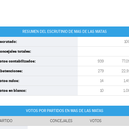
RESUMEN DEL ESCRUTINIO DE MAS DE LAS MATAS
scrutado:
10
oncejales totales:
otos contabilizados:
939
77,0
bstenciones:
279
22,9
otos nulos:
14
1,4
otos en blanco:
10
1,0
VOTOS POR PARTIDOS EN MAS DE LAS MATAS
ARTIDO
CONCEJALES
VOTOS