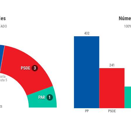
les
Núme
TADO
100
432
241
3
PSOE
oría
luta
5
1
PAR
ES
PP
PSOE