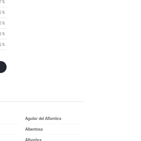
7 %
5 %
5 %
8 %
1 %
Aguilar del Alfambra
Albentosa
Alfambra