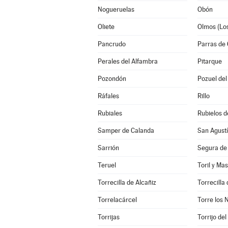
Nogueruelas
Obón
Oliete
Olmos (Lo
Pancrudo
Parras de 
Perales del Alfambra
Pitarque
Pozondón
Pozuel de
Ráfales
Rillo
Rubiales
Rubielos d
Samper de Calanda
San Agust
Sarrión
Segura de
Teruel
Toril y Ma
Torrecilla de Alcañiz
Torrecilla 
Torrelacárcel
Torre los 
Torrijas
Torrijo de