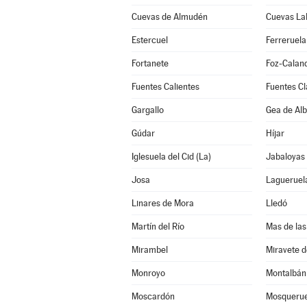
Cuevas de Almudén
Cuevas La
Estercuel
Ferreruela
Fortanete
Foz-Calan
Fuentes Calientes
Fuentes Cl
Gargallo
Gea de Alb
Gúdar
Híjar
Iglesuela del Cid (La)
Jabaloyas
Josa
Lagueruel
Linares de Mora
Lledó
Martín del Río
Mas de las
Mirambel
Miravete d
Monroyo
Montalbán
Moscardón
Mosquerue