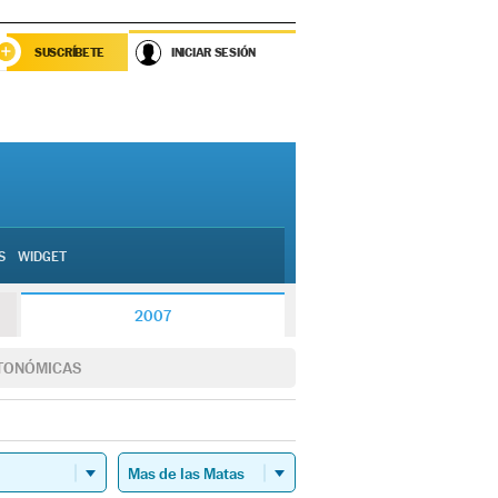
SUSCRÍBETE
INICIAR SESIÓN
S
WIDGET
2007
TONÓMICAS