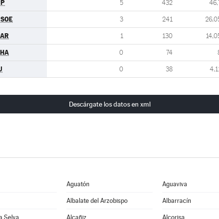
PP
5
432
46,
PSOE
3
241
26,0
PAR
1
130
14,0
CHA
0
74
U
0
38
4,1
Descárgate los datos en xml
Aguatón
Aguaviva
Albalate del Arzobispo
Albarracín
la Selva
Alcañiz
Alcorisa