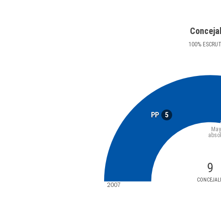
Conceja
100
%
ESCRU
5
PP
May
abso
9
CONCEJAL
2007