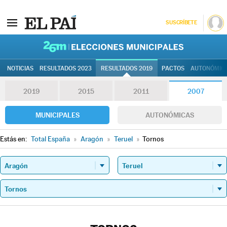
SUSCRÍBETE
26M | Elec
NOTICIAS
RESULTADOS 2023
RESULTADOS 2019
PACTOS
AUTONÓMIC
2019
2015
2011
2007
MUNICIPALES
AUTONÓMICAS
Estás en:
Total España
»
Aragón
»
Teruel
»
Tornos