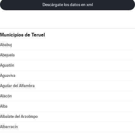
Descárgate los datos en xml
Municipios de Teruel
Ababuj
Abejuela
Aguatón
Aguaviva
Aguilar del Alfambra
Alacón
Alba
Albalate del Arzobispo
Albarracín