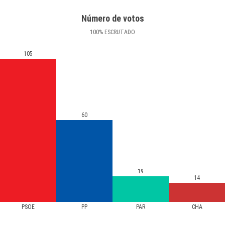
Número de votos
100
%
ESCRUTADO
105
60
19
14
PSOE
PP
PAR
CHA