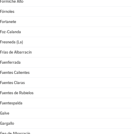
Formiche Alto
Fórnoles
Fortanete
Foz-Calanda
Fresneda (La)
Frías de Albarracín
Fuenferrada
Fuentes Calientes
Fuentes Claras
Fuentes de Rubielos
Fuentespalda
Galve
Gargallo
Gea de Albarracín