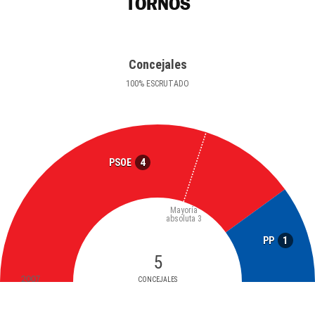
TORNOS
Concejales
100
%
ESCRUTADO
4
PSOE
Mayoría
absoluta
3
1
PP
5
2007
CONCEJALES