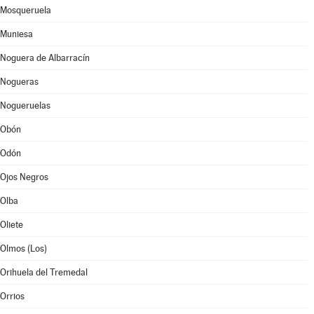
Mosqueruela
Muniesa
Noguera de Albarracín
Nogueras
Nogueruelas
Obón
Odón
Ojos Negros
Olba
Oliete
Olmos (Los)
Orihuela del Tremedal
Orrios