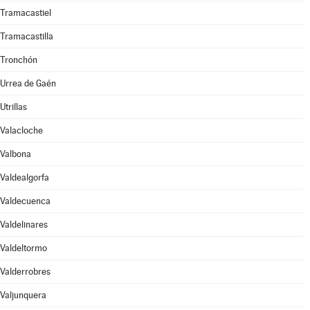
Tramacastiel
Tramacastilla
Tronchón
Urrea de Gaén
Utrillas
Valacloche
Valbona
Valdealgorfa
Valdecuenca
Valdelinares
Valdeltormo
Valderrobres
Valjunquera