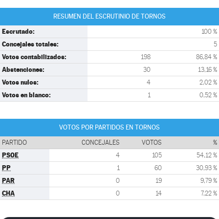
RESUMEN DEL ESCRUTINIO DE TORNOS
Escrutado:
100 %
Concejales totales:
5
Votos contabilizados:
198
86,84 %
Abstenciones:
30
13,16 %
Votos nulos:
4
2,02 %
Votos en blanco:
1
0,52 %
VOTOS POR PARTIDOS EN TORNOS
PARTIDO
CONCEJALES
VOTOS
%
PSOE
4
105
54,12 %
PP
1
60
30,93 %
PAR
0
19
9,79 %
CHA
0
14
7,22 %