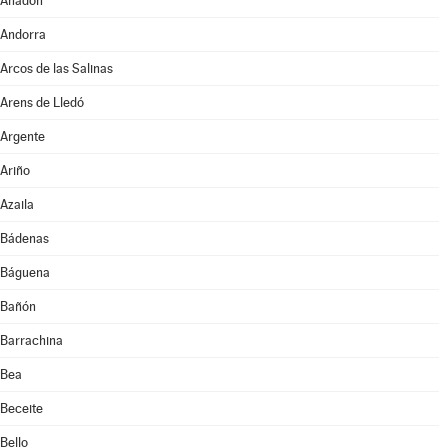
Anadón
Andorra
Arcos de las Salinas
Arens de Lledó
Argente
Ariño
Azaila
Bádenas
Báguena
Bañón
Barrachina
Bea
Beceite
Bello