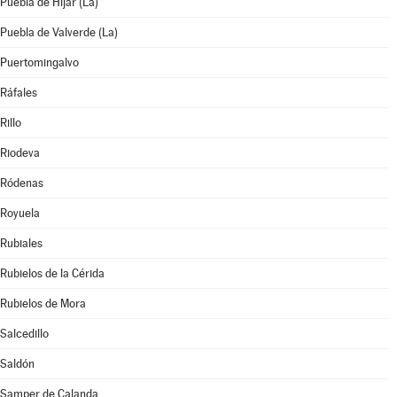
Puebla de Híjar (La)
Puebla de Valverde (La)
Puertomingalvo
Ráfales
Rillo
Riodeva
Ródenas
Royuela
Rubiales
Rubielos de la Cérida
Rubielos de Mora
Salcedillo
Saldón
Samper de Calanda