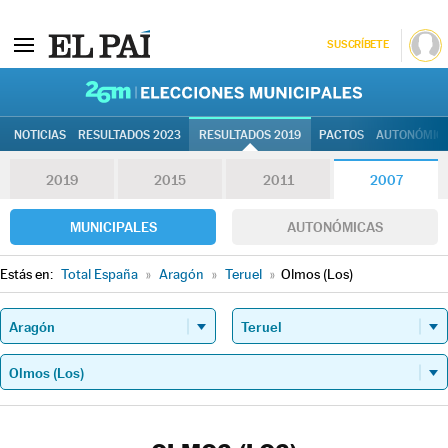
SUSCRÍBETE
26M | Elec
NOTICIAS
RESULTADOS 2023
RESULTADOS 2019
PACTOS
AUTONÓMIC
2019
2015
2011
2007
MUNICIPALES
AUTONÓMICAS
Estás en:
Total España
»
Aragón
»
Teruel
»
Olmos (Los)