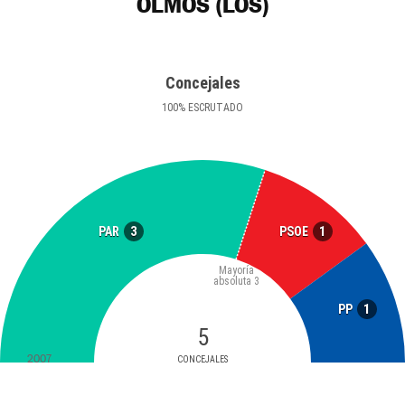
OLMOS (LOS)
Concejales
100
%
ESCRUTADO
3
1
PAR
PSOE
Mayoría
absoluta
3
1
PP
5
2007
CONCEJALES