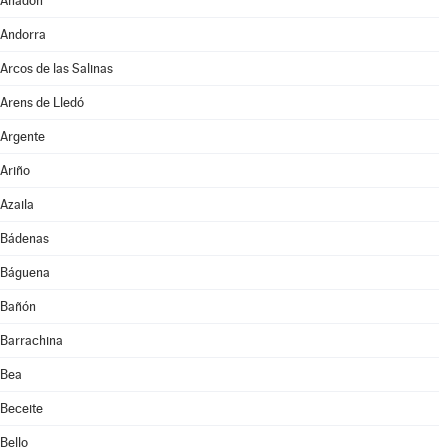
Anadón
Andorra
Arcos de las Salinas
Arens de Lledó
Argente
Ariño
Azaila
Bádenas
Báguena
Bañón
Barrachina
Bea
Beceite
Bello