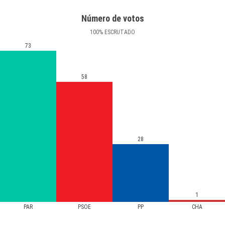
Número de votos
100
%
ESCRUTADO
73
58
28
1
PAR
PSOE
PP
CHA