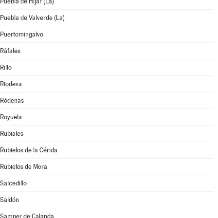
Puebla de Híjar (La)
Puebla de Valverde (La)
Puertomingalvo
Ráfales
Rillo
Riodeva
Ródenas
Royuela
Rubiales
Rubielos de la Cérida
Rubielos de Mora
Salcedillo
Saldón
Samper de Calanda