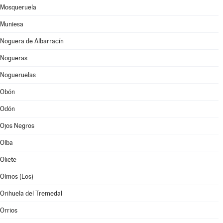
Mosqueruela
Muniesa
Noguera de Albarracín
Nogueras
Nogueruelas
Obón
Odón
Ojos Negros
Olba
Oliete
Olmos (Los)
Orihuela del Tremedal
Orrios