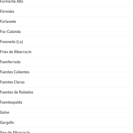
Formiche Alto
Fórnoles
Fortanete
Foz-Calanda
Fresneda (La)
Frías de Albarracín
Fuenferrada
Fuentes Calientes
Fuentes Claras
Fuentes de Rubielos
Fuentespalda
Galve
Gargallo
Gea de Albarracín