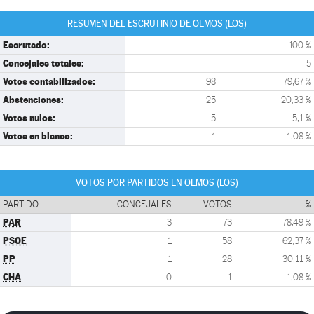
RESUMEN DEL ESCRUTINIO DE OLMOS (LOS)
Escrutado:
100 %
Concejales totales:
5
Votos contabilizados:
98
79,67 %
Abstenciones:
25
20,33 %
Votos nulos:
5
5,1 %
Votos en blanco:
1
1,08 %
VOTOS POR PARTIDOS EN OLMOS (LOS)
PARTIDO
CONCEJALES
VOTOS
%
PAR
3
73
78,49 %
PSOE
1
58
62,37 %
PP
1
28
30,11 %
CHA
0
1
1,08 %