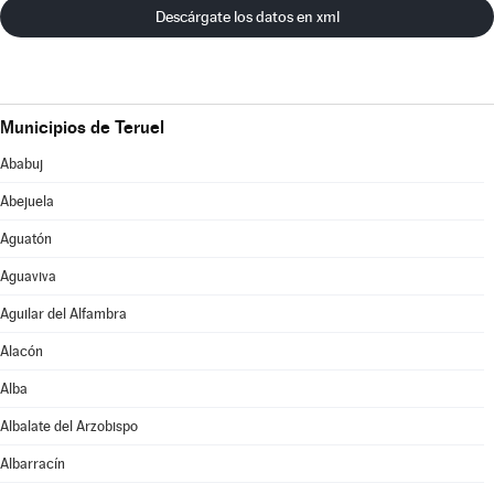
Descárgate los datos en xml
Municipios de Teruel
Ababuj
Abejuela
Aguatón
Aguaviva
Aguilar del Alfambra
Alacón
Alba
Albalate del Arzobispo
Albarracín