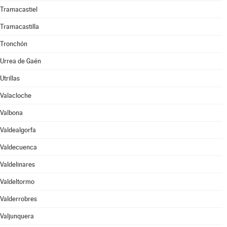
Tramacastiel
Tramacastilla
Tronchón
Urrea de Gaén
Utrillas
Valacloche
Valbona
Valdealgorfa
Valdecuenca
Valdelinares
Valdeltormo
Valderrobres
Valjunquera