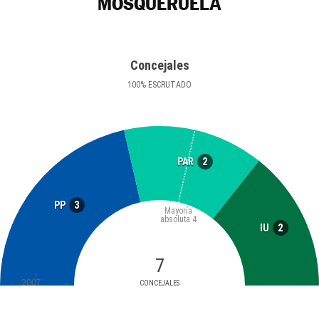
MOSQUERUELA
Concejales
100
%
ESCRUTADO
2
PAR
3
PP
Mayoría
absoluta
4
2
IU
7
2007
CONCEJALES