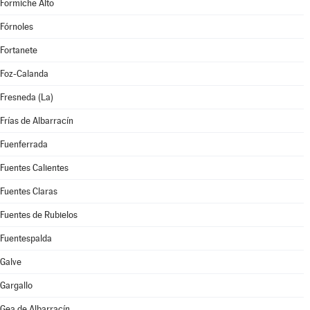
Formiche Alto
Fórnoles
Fortanete
Foz-Calanda
Fresneda (La)
Frías de Albarracín
Fuenferrada
Fuentes Calientes
Fuentes Claras
Fuentes de Rubielos
Fuentespalda
Galve
Gargallo
Gea de Albarracín