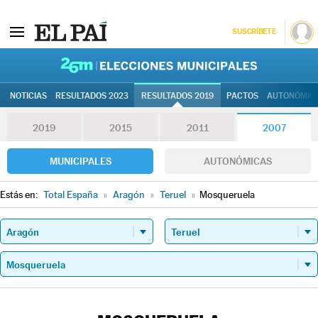
SUSCRÍBETE
26M | Elec
NOTICIAS
RESULTADOS 2023
RESULTADOS 2019
PACTOS
AUTONÓMIC
2019
2015
2011
2007
MUNICIPALES
AUTONÓMICAS
Estás en:
Total España
»
Aragón
»
Teruel
»
Mosqueruela