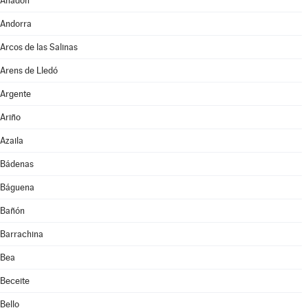
Anadón
Andorra
Arcos de las Salinas
Arens de Lledó
Argente
Ariño
Azaila
Bádenas
Báguena
Bañón
Barrachina
Bea
Beceite
Bello