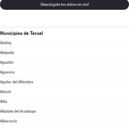
Descárgate los datos en xml
Municipios de Teruel
Ababuj
Abejuela
Aguatón
Aguaviva
Aguilar del Alfambra
Alacón
Alba
Albalate del Arzobispo
Albarracín