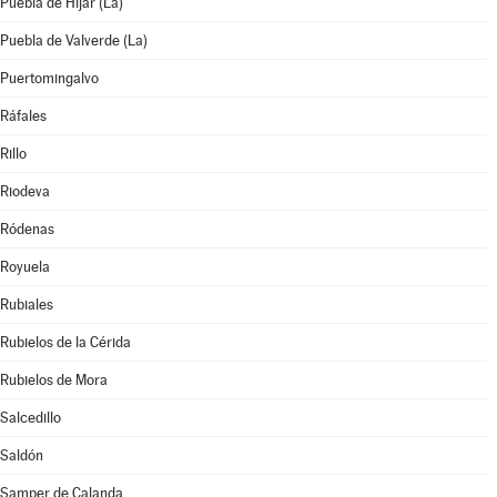
Puebla de Híjar (La)
Puebla de Valverde (La)
Puertomingalvo
Ráfales
Rillo
Riodeva
Ródenas
Royuela
Rubiales
Rubielos de la Cérida
Rubielos de Mora
Salcedillo
Saldón
Samper de Calanda