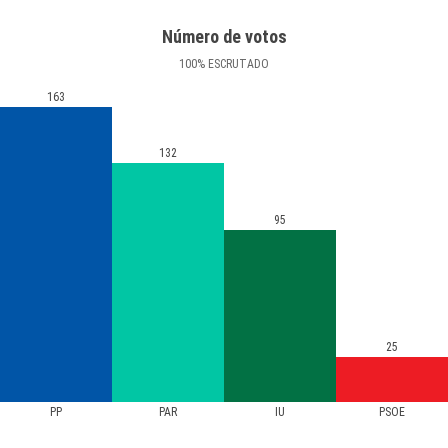
Número de votos
100
%
ESCRUTADO
163
132
95
25
PP
PAR
IU
PSOE