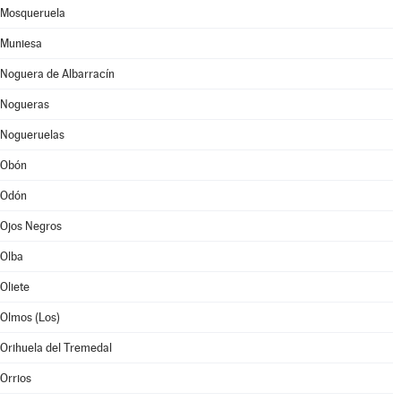
Mosqueruela
Muniesa
Noguera de Albarracín
Nogueras
Nogueruelas
Obón
Odón
Ojos Negros
Olba
Oliete
Olmos (Los)
Orihuela del Tremedal
Orrios