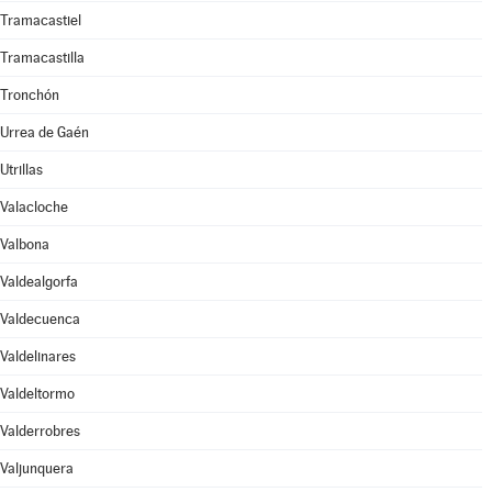
Tramacastiel
Tramacastilla
Tronchón
Urrea de Gaén
Utrillas
Valacloche
Valbona
Valdealgorfa
Valdecuenca
Valdelinares
Valdeltormo
Valderrobres
Valjunquera