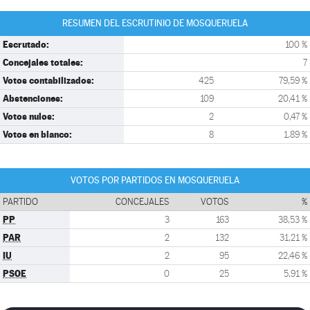
RESUMEN DEL ESCRUTINIO DE MOSQUERUELA
Escrutado:
100 %
Concejales totales:
7
Votos contabilizados:
425
79,59 %
Abstenciones:
109
20,41 %
Votos nulos:
2
0,47 %
Votos en blanco:
8
1,89 %
VOTOS POR PARTIDOS EN MOSQUERUELA
PARTIDO
CONCEJALES
VOTOS
%
PP
3
163
38,53 %
PAR
2
132
31,21 %
IU
2
95
22,46 %
PSOE
0
25
5,91 %