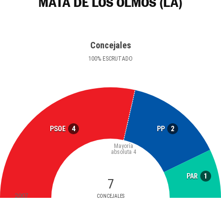
MATA DE LOS OLMOS (LA)
Concejales
100
%
ESCRUTADO
4
2
PSOE
PP
Mayoría
absoluta
4
1
PAR
7
2007
CONCEJALES