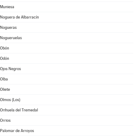
Muniesa
Noguera de Albarracín
Nogueras
Nogueruelas
Obón
Odón
Ojos Negros
Olba
Oliete
Olmos (Los)
Orihuela del Tremedal
Orrios
Palomar de Arroyos