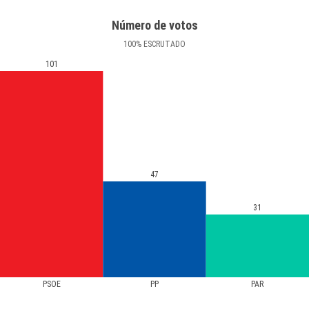
Número de votos
100
%
ESCRUTADO
101
47
31
PSOE
PP
PAR