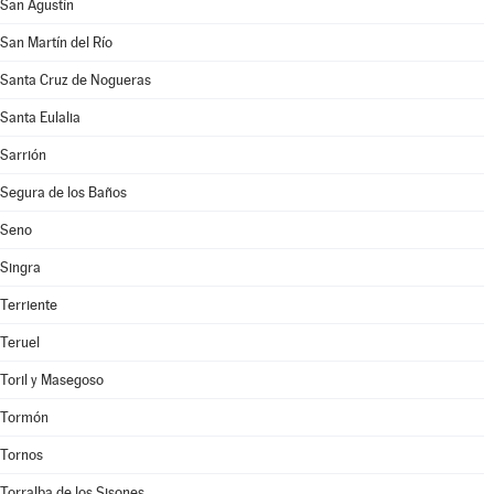
San Agustín
San Martín del Río
Santa Cruz de Nogueras
Santa Eulalia
Sarrión
Segura de los Baños
Seno
Singra
Terriente
Teruel
Toril y Masegoso
Tormón
Tornos
Torralba de los Sisones