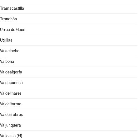
Tramacastilla
Tronchón
Urrea de Gaén
Utrillas
Valacloche
Valbona
Valdealgorfa
Valdecuenca
Valdelinares
Valdeltormo
Valderrobres
Valjunquera
Vallecillo (El)