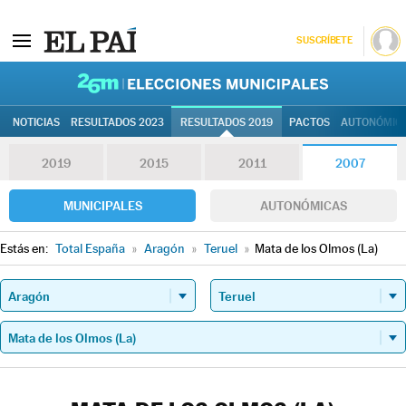
SUSCRÍBETE
26M | Elec
NOTICIAS
RESULTADOS 2023
RESULTADOS 2019
PACTOS
AUTONÓMIC
2019
2015
2011
2007
MUNICIPALES
AUTONÓMICAS
Estás en:
Total España
»
Aragón
»
Teruel
»
Mata de los Olmos (La)