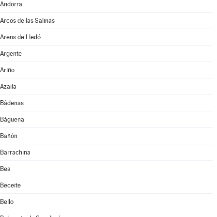
Andorra
Arcos de las Salinas
Arens de Lledó
Argente
Ariño
Azaila
Bádenas
Báguena
Bañón
Barrachina
Bea
Beceite
Bello