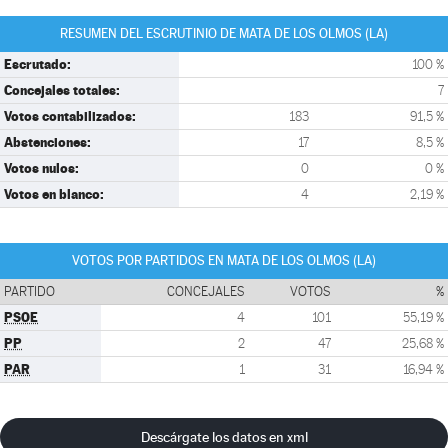
RESUMEN DEL ESCRUTINIO DE MATA DE LOS OLMOS (LA)
Escrutado:
100 %
Concejales totales:
7
Votos contabilizados:
183
91,5 %
Abstenciones:
17
8,5 %
Votos nulos:
0
0 %
Votos en blanco:
4
2,19 %
VOTOS POR PARTIDOS EN MATA DE LOS OLMOS (LA)
PARTIDO
CONCEJALES
VOTOS
%
PSOE
4
101
55,19 %
PP
2
47
25,68 %
PAR
1
31
16,94 %
Descárgate los datos en xml