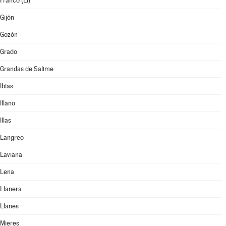
Franco (El)
Gijón
Gozón
Grado
Grandas de Salime
Ibias
Illano
Illas
Langreo
Laviana
Lena
Llanera
Llanes
Mieres