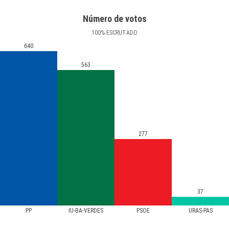
Número de votos
100
%
ESCRUTADO
640
563
277
37
PP
IU-BA-VERDES
PSOE
URAS-PAS