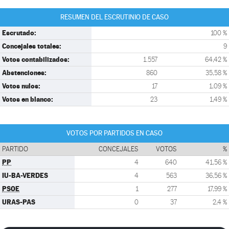
RESUMEN DEL ESCRUTINIO DE CASO
Escrutado:
100 %
Concejales totales:
9
Votos contabilizados:
1.557
64,42 %
Abstenciones:
860
35,58 %
Votos nulos:
17
1,09 %
Votos en blanco:
23
1,49 %
VOTOS POR PARTIDOS EN CASO
PARTIDO
CONCEJALES
VOTOS
%
PP
4
640
41,56 %
IU-BA-VERDES
4
563
36,56 %
PSOE
1
277
17,99 %
URAS-PAS
0
37
2,4 %