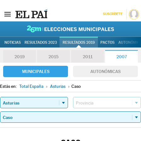
SUSCRÍBETE
26M | Elec
NOTICIAS
RESULTADOS 2023
RESULTADOS 2019
PACTOS
AUTONÓMIC
2019
2015
2011
2007
MUNICIPALES
AUTONÓMICAS
Estás en:
Total España
»
Asturias
»
Caso