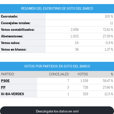
RESUMEN DEL ESCRUTINIO DE SOTO DEL BARCO
Escrutado:
100 %
Concejales totales:
11
Votos contabilizados:
2.656
72,61 %
Abstenciones:
1.002
27,39 %
Votos nulos:
24
0,9 %
Votos en blanco:
36
1,37 %
VOTOS POR PARTIDOS EN SOTO DEL BARCO
PARTIDO
CONCEJALES
VOTOS
%
PSOE
7
1.539
58,47 %
PP
3
728
27,66 %
IU-BA-VERDES
1
329
12,5 %
Descárgate los datos en xml