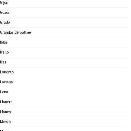
Gijón
Gozón
Grado
Grandas de Salime
Ibias
Illano
Illas
Langreo
Laviana
Lena
Llanera
Llanes
Mieres