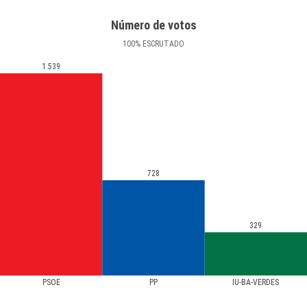
Número de votos
100
%
ESCRUTADO
1.539
728
329
PSOE
PP
IU-BA-VERDES