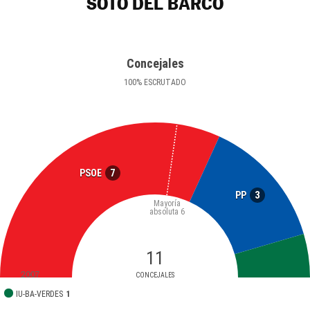
SOTO DEL BARCO
Concejales
100
%
ESCRUTADO
7
PSOE
3
PP
Mayoría
absoluta
6
11
2007
CONCEJALES
IU-BA-VERDES
1