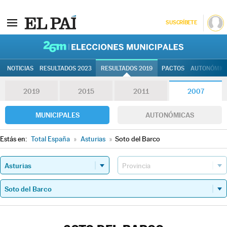
SUSCRÍBETE
26M | Elec
NOTICIAS
RESULTADOS 2023
RESULTADOS 2019
PACTOS
AUTONÓMIC
2019
2015
2011
2007
MUNICIPALES
AUTONÓMICAS
Estás en:
Total España
»
Asturias
»
Soto del Barco